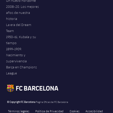
Un nuevo horizonte
Jugadores
Noticias
Apúntate a las amateurs
2008-20. Los mejores
plusicon
más
años de nuestra
Calendario
Voleibol masculino
historia
Apúntate a las amateurs
PLUSICON
MÁS
La era del Dream
Resultados
Team
Voleibol femenino
Carnet de las Secciones Amateurs
League of Legends
1950-61. Kubala y su
Clasificaciones
tiempo
VALORANT Rising
1899-1909.
Fotos
Nacimiento y
VALORANT Game Changers
supervivencia
Barça en Champions
eFootball
League
© Copyright FC Barcelona
Página Oficial del FC Barcelona
Términos legales
Política de Privacidad
Cookies
Accesibilidad