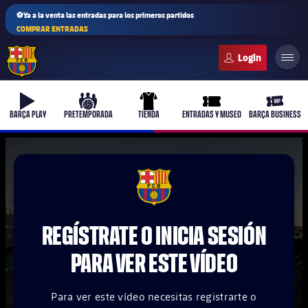
⚽Ya a la venta las entradas para los primeros partidos
COMPRAR ENTRADAS
FC Barcelona club badge
b-play
culers-ball
uniform
ticket-full
ticket-v
BARÇA PLAY
PRETEMPORADA
TIENDA
ENTRADAS Y MUSEO
BARÇA BUSINESS
PLUSICON
MÁS
FCB Barcelona badge
Primer equipo
REGÍSTRATE O INICIA SESIÓN
Femenino
plusicon
más
PARA VER ESTE VÍDEO
Actualidad
Barça Atlètic
plusicon
más
Para ver este vídeo necesitas registrarte o