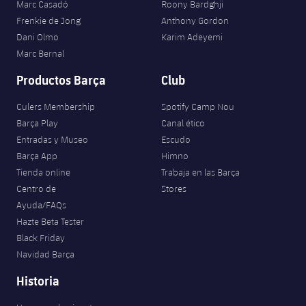
Marc Casadó
Roony Bardghji
Jugadores
Clasificaciones
Juvenil
Noticias
Frenkie de Jong
Anthony Gordon
Atletismo
plusicon
más
Dani Olmo
Karim Adeyemi
Fotos
Infantil
Marc Bernal
Actualidad
Baloncesto en silla de ruedas
plusicon
más
Historia
Productos Barça
Club
Alevín
Masculino
Actualidad
Hockey sobre hielo
plusicon
más
Culers Membership
Spotify Camp Nou
Palmarés
Barça Play
Canal ético
Femenino
Jugadores
Actualidad
Hockey hierba
Entradas y Museo
Escudo
plusicon
más
Barça App
Himno
Agenda
Calendario
Jugadores
Tienda online
Trabaja en las Barça
Noticias
Patinaje artístico
plusicon
más
Centro de
Stores
Resultados
Calendario
Ayuda/FAQs
Hockey Hierba Masculino
Escuela de Patinaje
Actualidad
Hazte Beta Tester
Clasificaciones
Resultados
Black Friday
Hockey Hierba Femenino
Plantilla
Rugby
plusicon
más
Navidad Barça
Clasificaciones
Historia
Agenda
Actualidad
Voleibol
plusicon
más