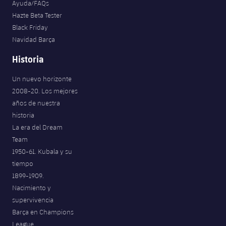
Ayuda/FAQs
Jugadores
Noticias
Apúntate a las amateurs
Hazte Beta Tester
plusicon
más
Black Friday
Calendario
Voleibol masculino
Navidad Barça
Apúntate a las amateurs
PLUSICON
MÁS
Historia
Resultados
Voleibol femenino
Carnet de las Secciones Amateurs
League of Legends
Un nuevo horizonte
Clasificaciones
2008-20. Los mejores
VALORANT Rising
años de nuestra
Fotos
historia
VALORANT Game Changers
La era del Dream
Team
eFootball
1950-61. Kubala y su
tiempo
1899-1909.
Nacimiento y
supervivencia
Barça en Champions
League