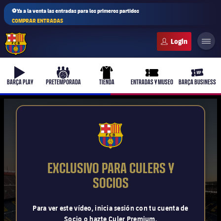
⚽Ya a la venta las entradas para los primeros partidos
COMPRAR ENTRADAS
FC Barcelona club badge
b-play
culers-ball
uniform
ticket-full
ticket-v
BARÇA PLAY
PRETEMPORADA
TIENDA
ENTRADAS Y MUSEO
BARÇA BUSINESS
PLUSICON
MÁS
FCB Barcelona badge
Primer equipo
EXCLUSIVO PARA CULERS Y
Femenino
SOCIOS
plusicon
más
Actualidad
Barça Atlètic
Para ver este vídeo, inicia sesión con tu cuenta de
plusicon
más
Socio o hazte Culer Premium.