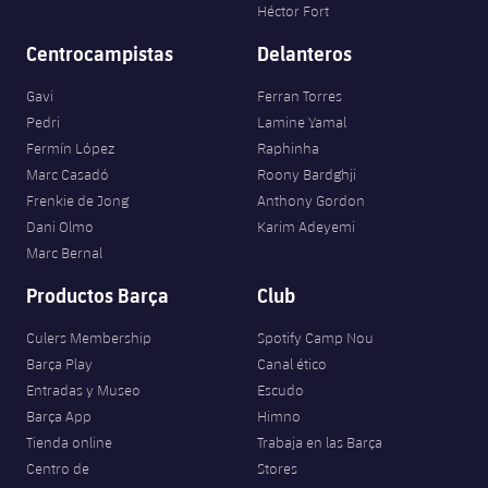
Jugadores
Héctor Fort
Clasificaciones
Juvenil
Noticias
Atletismo
plusicon
más
Centrocampistas
Delanteros
Fotos
Infantil
Actualidad
Gavi
Ferran Torres
Baloncesto en silla de ruedas
plusicon
más
Historia
Pedri
Lamine Yamal
Alevín
Masculino
Fermín López
Raphinha
Actualidad
Hockey sobre hielo
plusicon
más
Palmarés
Marc Casadó
Roony Bardghji
Frenkie de Jong
Anthony Gordon
Femenino
Jugadores
Actualidad
Hockey hierba
Dani Olmo
Karim Adeyemi
plusicon
más
Marc Bernal
Agenda
Calendario
Jugadores
Noticias
Patinaje artístico
plusicon
más
Productos Barça
Club
Resultados
Calendario
Hockey Hierba Masculino
Escuela de Patinaje
Actualidad
Culers Membership
Spotify Camp Nou
Barça Play
Canal ético
Clasificaciones
Resultados
Hockey Hierba Femenino
Entradas y Museo
Escudo
Plantilla
Rugby
plusicon
más
Barça App
Himno
Clasificaciones
Tienda online
Trabaja en las Barça
Agenda
Actualidad
Voleibol
plusicon
más
Centro de
Stores