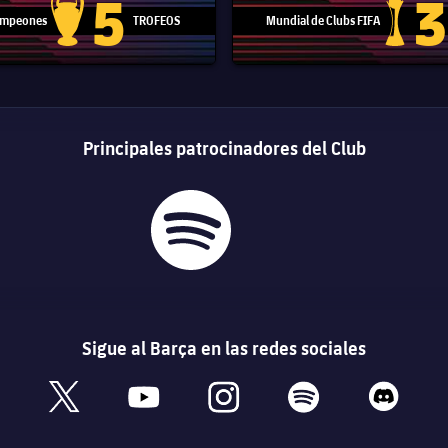
5
3
Campeones
TROFEOS
Mundial de Clubs FIFA
Trofeo de la Liga de Campeones
Trofeo del
Principales patrocinadores del Club
Sigue al Barça en las redes sociales
book
x
youtube
instagram
spotify
discord