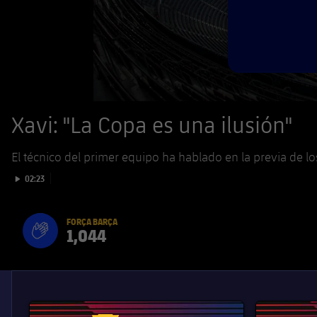
Xavi: "La Copa es una ilusión"
El técnico del primer equipo ha hablado en la previa de lo
Iniciar vídeo
02:23
FORÇA BARÇA
1,044
label.aria.fire
Força Barça
label.aria.forcabarca