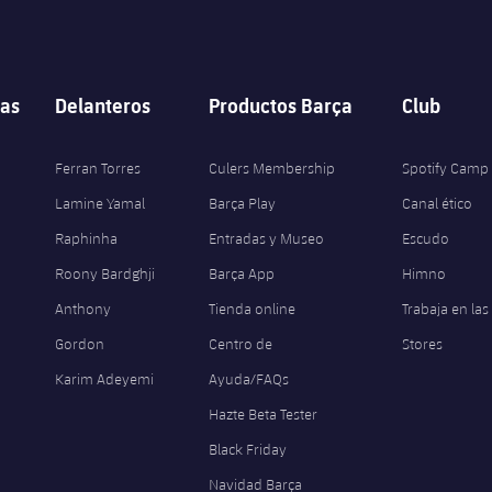
as
Delanteros
Productos Barça
Club
Ferran Torres
Culers Membership
Spotify Camp
Lamine Yamal
Barça Play
Canal ético
Raphinha
Entradas y Museo
Escudo
Roony Bardghji
Barça App
Himno
Anthony
Tienda online
Trabaja en las
Gordon
Centro de
Stores
Karim Adeyemi
Ayuda/FAQs
Hazte Beta Tester
Black Friday
Navidad Barça