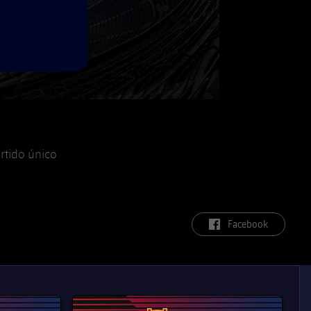
artido único
label.aria.facebook
Facebook