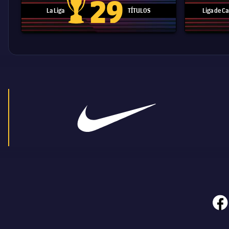
29
La Liga
TÍTULOS
Liga de 
Trofeo de La Liga
face