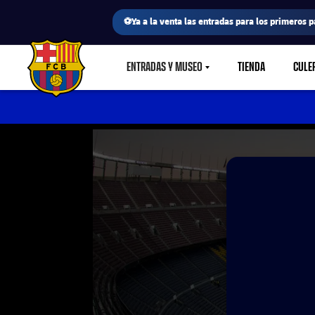
⚽Ya a la venta las entradas para los primeros p
ENTRADAS Y MUSEO
TIENDA
CULE
LABEL.SHARE.CARETDOWN
FC Barcelona club badge