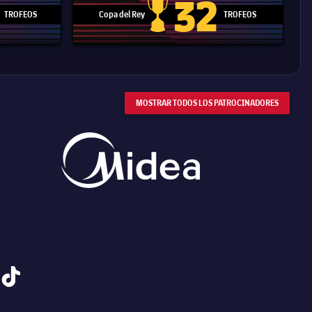
32
TROFEOS
Copa del Rey
TROFEOS
 Mundial de Clubes
Copa del Rey
MOSTRAR TODOS LOS PATROCINADORES
tiktok