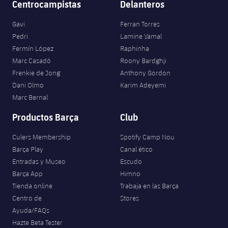
Centrocampistas
Delanteros
Jugadores
Clasificaciones
Juvenil
Noticias
Atletismo
plusicon
más
Gavi
Ferran Torres
Fotos
Pedri
Lamine Yamal
Infantil
Actualidad
Baloncesto en silla de ruedas
Fermín López
Raphinha
plusicon
más
Historia
Marc Casadó
Roony Bardghji
Alevín
Masculino
Actualidad
Frenkie de Jong
Anthony Gordon
Hockey sobre hielo
plusicon
más
Palmarés
Dani Olmo
Karim Adeyemi
Femenino
Marc Bernal
Jugadores
Actualidad
Hockey hierba
plusicon
más
Productos Barça
Club
Agenda
Calendario
Jugadores
Noticias
Patinaje artístico
plusicon
más
Culers Membership
Spotify Camp Nou
Resultados
Barça Play
Canal ético
Calendario
Hockey Hierba Masculino
Escuela de Patinaje
Actualidad
Entradas y Museo
Escudo
Barça App
Himno
Clasificaciones
Resultados
Hockey Hierba Femenino
Plantilla
Rugby
Tienda online
Trabaja en las Barça
plusicon
más
Centro de
Stores
Clasificaciones
Agenda
Ayuda/FAQs
Actualidad
Voleibol
plusicon
más
Hazte Beta Tester