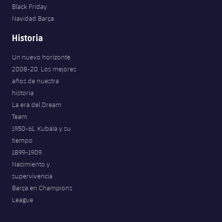
Black Friday
Jugadores
Noticias
Apúntate a las amateurs
plusicon
más
Navidad Barça
Calendario
Historia
Voleibol masculino
Apúntate a las amateurs
PLUSICON
MÁS
Un nuevo horizonte
Resultados
Voleibol femenino
Carnet de las Secciones Amateurs
League of Legends
2008-20. Los mejores
años de nuestra
Clasificaciones
VALORANT Rising
historia
La era del Dream
Fotos
VALORANT Game Changers
Team
1950-61. Kubala y su
eFootball
tiempo
1899-1909.
Nacimiento y
supervivencia
Barça en Champions
League