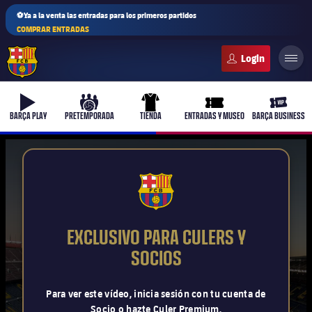
⚽Ya a la venta las entradas para los primeros partidos
COMPRAR ENTRADAS
FC Barcelona club badge
b-play
culers-ball
uniform
ticket-full
ticket-v
BARÇA PLAY
PRETEMPORADA
TIENDA
ENTRADAS Y MUSEO
BARÇA BUSINESS
PLUSICON
MÁS
FCB Barcelona badge
Primer equipo
EXCLUSIVO PARA CULERS Y
Femenino
SOCIOS
plusicon
más
Actualidad
Barça Atlètic
Para ver este vídeo, inicia sesión con tu cuenta de
plusicon
más
Socio o hazte Culer Premium.