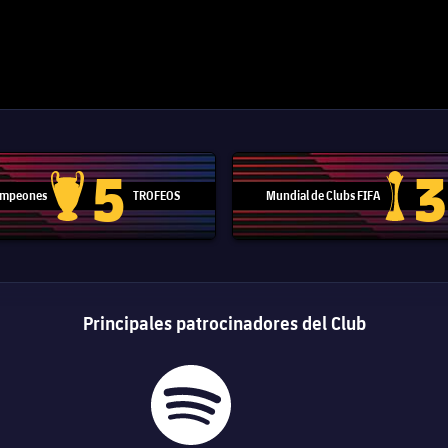
5
3
Campeones
TROFEOS
Mundial de Clubs FIFA
Trofeo de la Liga de Campeones
Trofeo del
Principales patrocinadores del Club