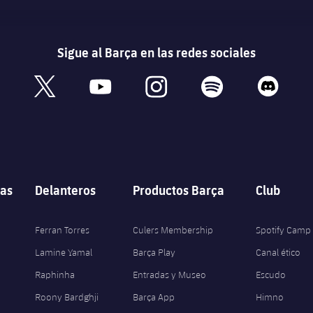
Sigue al Barça en las redes sociales
book
x
youtube
instagram
spotify
discord
as
Delanteros
Productos Barça
Club
Ferran Torres
Culers Membership
Spotify Camp
Lamine Yamal
Barça Play
Canal ético
Raphinha
Entradas y Museo
Escudo
Roony Bardghji
Barça App
Himno