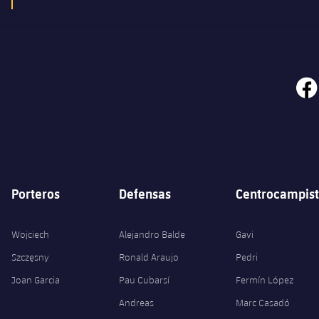
face
Porteros
Defensas
Centrocampist
Wojciech
Alejandro Balde
Gavi
Szczęsny
Ronald Araujo
Pedri
Joan Garcia
Pau Cubarsí
Fermín López
Andreas
Marc Casadó