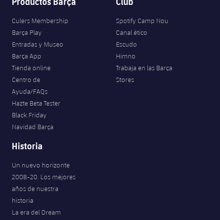
Productos Barça
Club
Jugadores
Clasificaciones
Juvenil
Noticias
Atletismo
plusicon
más
Culers Membership
Spotify Camp Nou
Fotos
Barça Play
Canal ético
Infantil
Actualidad
Baloncesto en silla de ruedas
Entradas y Museo
Escudo
plusicon
más
Historia
Barça App
Himno
Alevín
Masculino
Tienda online
Trabaja en las Barça
Actualidad
Hockey sobre hielo
plusicon
más
Palmarés
Centro de
Stores
Femenino
Ayuda/FAQs
Jugadores
Actualidad
Hockey hierba
plusicon
más
Hazte Beta Tester
Black Friday
Agenda
Calendario
Jugadores
Noticias
Patinaje artístico
Navidad Barça
plusicon
más
Resultados
Historia
Calendario
Hockey Hierba Masculino
Escuela de Patinaje
Actualidad
Un nuevo horizonte
Clasificaciones
Resultados
Hockey Hierba Femenino
Plantilla
2008-20. Los mejores
Rugby
plusicon
más
años de nuestra
Clasificaciones
historia
Agenda
Actualidad
Voleibol
plusicon
más
La era del Dream