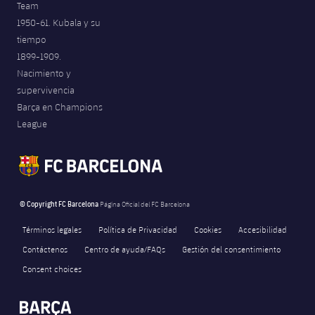
Team
Jugadores
Noticias
Apúntate a las amateurs
1950-61. Kubala y su
plusicon
más
tiempo
Calendario
Voleibol masculino
Apúntate a las amateurs
1899-1909.
PLUSICON
MÁS
Nacimiento y
Resultados
Voleibol femenino
supervivencia
Carnet de las Secciones Amateurs
League of Legends
Barça en Champions
Clasificaciones
League
VALORANT Rising
Fotos
VALORANT Game Changers
eFootball
© Copyright FC Barcelona
Página Oficial del FC Barcelona
Términos legales
Política de Privacidad
Cookies
Accesibilidad
Contáctenos
Centro de ayuda/FAQs
Gestión del consentimiento
Consent choices