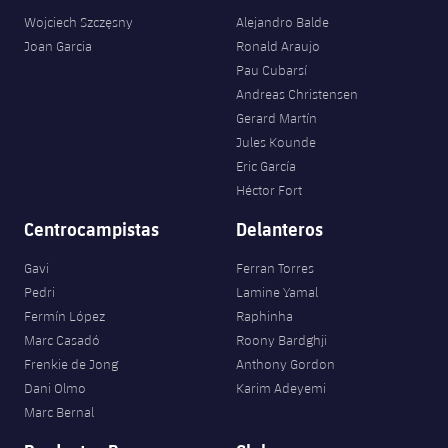
plusicon
más
Servicios Médicos
Acreditaciones
Fotos
Wojciech Szczęsny
Alejandro Balde
Fotos
Infantil A
Entradas
SUB8 B
Calendario
Joan Garcia
Ronald Araujo
Campus Verano
Actualidad
Accesibilidad
Historia
Instalaciones
Pau Cubarsí
Infantil B
Resultados
Resultados
Andreas Christensen
Juvenil
PLUSICON
MÁS
Palmarés
Gerard Martín
Clasificaciones
Jules Kounde
Jugadores
Cadete
Primer equipo
plusicon
más
Eric García
Jugadors
Héctor Fort
Clasificaciones
Infantil
Actualidad
Barça Atlètic
plusicon
más
Centrocampistas
Delanteros
Fotos
Alevín
Calendario
Actualidad
Base
Gavi
Ferran Torres
plusicon
más
Palmarés
Pedri
Lamine Yamal
Entradas
Calendario
Fermín López
Raphinha
Campus Verano
Actualidad
Historia
Marc Casadó
Roony Bardghji
Resultados
Resultados
Frenkie de Jong
Anthony Gordon
Barça C
PLUSICON
MÁS
Dani Olmo
Karim Adeyemi
Clasificaciones
Marc Bernal
Jugadores
Junior
Información general
plusicon
más