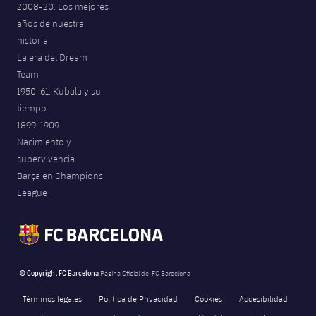
2008-20. Los mejores
Jugadores
Noticias
Apúntate a las amateurs
años de nuestra
plusicon
más
historia
Calendario
Voleibol masculino
Apúntate a las amateurs
La era del Dream
PLUSICON
MÁS
Team
Resultados
Voleibol femenino
Carnet de las Secciones Amateurs
1950-61. Kubala y su
League of Legends
tiempo
Clasificaciones
1899-1909.
VALORANT Rising
Nacimiento y
Fotos
supervivencia
VALORANT Game Changers
Barça en Champions
League
eFootball
© Copyright FC Barcelona
Página Oficial del FC Barcelona
Términos legales
Política de Privacidad
Cookies
Accesibilidad