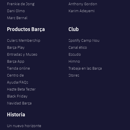
Jugadores
Frenkie de Jong
Anthony Gordon
Clasificaciones
Juvenil
Noticias
Atletismo
Dani Olmo
Karim Adeyemi
plusicon
más
Fotos
Marc Bernal
Infantil
Actualidad
Baloncesto en silla de ruedas
Productos Barça
Club
plusicon
más
Historia
Alevín
Masculino
Culers Membership
Spotify Camp Nou
Actualidad
Hockey sobre hielo
plusicon
más
Palmarés
Barça Play
Canal ético
Femenino
Entradas y Museo
Escudo
Jugadores
Actualidad
Hockey hierba
plusicon
más
Barça App
Himno
Agenda
Tienda online
Trabaja en las Barça
Calendario
Jugadores
Noticias
Patinaje artístico
Centro de
Stores
plusicon
más
Ayuda/FAQs
Resultados
Calendario
Hockey Hierba Masculino
Hazte Beta Tester
Escuela de Patinaje
Actualidad
Black Friday
Clasificaciones
Resultados
Hockey Hierba Femenino
Navidad Barça
Plantilla
Rugby
plusicon
más
Historia
Clasificaciones
Agenda
Actualidad
Voleibol
plusicon
más
Un nuevo horizonte