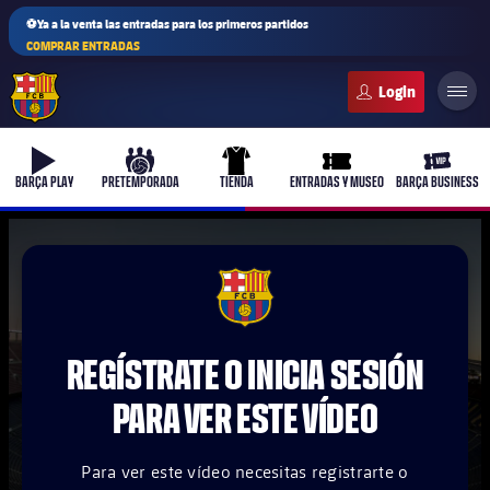
⚽Ya a la venta las entradas para los primeros partidos
COMPRAR ENTRADAS
FC Barcelona club badge
b-play
culers-ball
uniform
ticket-full
ticket-v
BARÇA PLAY
PRETEMPORADA
TIENDA
ENTRADAS Y MUSEO
BARÇA BUSINESS
PLUSICON
MÁS
FCB Barcelona badge
Primer equipo
REGÍSTRATE O INICIA SESIÓN
Femenino
plusicon
más
PARA VER ESTE VÍDEO
Actualidad
Barça Atlètic
plusicon
más
Para ver este vídeo necesitas registrarte o