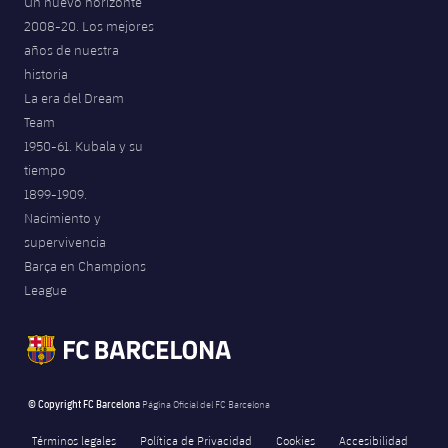
Un nuevo horizonte
Jugadores
Noticias
Apúntate a las amateurs
2008-20. Los mejores
plusicon
más
años de nuestra
Calendario
Voleibol masculino
historia
Apúntate a las amateurs
PLUSICON
MÁS
La era del Dream
Resultados
Team
Voleibol femenino
Carnet de las Secciones Amateurs
League of Legends
1950-61. Kubala y su
Clasificaciones
tiempo
VALORANT Rising
1899-1909.
Fotos
Nacimiento y
VALORANT Game Changers
supervivencia
Barça en Champions
eFootball
League
© Copyright FC Barcelona
Página Oficial del FC Barcelona
Términos legales
Política de Privacidad
Cookies
Accesibilidad