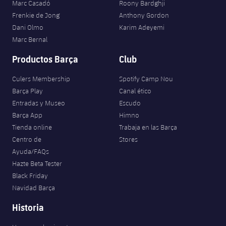
Marc Casadó
Roony Bardghji
Jugadores
Clasificaciones
Juvenil
Noticias
Frenkie de Jong
Anthony Gordon
Atletismo
plusicon
más
Dani Olmo
Karim Adeyemi
Fotos
Infantil
Marc Bernal
Actualidad
Baloncesto en silla de ruedas
plusicon
más
Historia
Productos Barça
Club
Alevín
Masculino
Actualidad
Hockey sobre hielo
plusicon
más
Culers Membership
Spotify Camp Nou
Palmarés
Barça Play
Canal ético
Femenino
Jugadores
Actualidad
Hockey hierba
Entradas y Museo
Escudo
plusicon
más
Barça App
Himno
Agenda
Calendario
Jugadores
Tienda online
Trabaja en las Barça
Noticias
Patinaje artístico
plusicon
más
Centro de
Stores
Resultados
Calendario
Ayuda/FAQs
Hockey Hierba Masculino
Escuela de Patinaje
Actualidad
Hazte Beta Tester
Clasificaciones
Resultados
Black Friday
Hockey Hierba Femenino
Plantilla
Rugby
plusicon
más
Navidad Barça
Clasificaciones
Historia
Agenda
Actualidad
Voleibol
plusicon
más