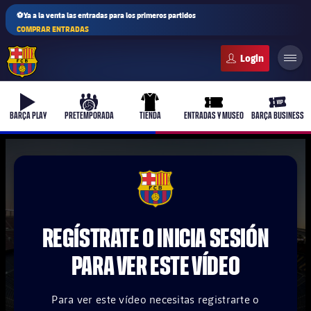
⚽Ya a la venta las entradas para los primeros partidos
COMPRAR ENTRADAS
FC Barcelona club badge
b-play
culers-ball
uniform
ticket-full
ticket-v
BARÇA PLAY
PRETEMPORADA
TIENDA
ENTRADAS Y MUSEO
BARÇA BUSINESS
PLUSICON
MÁS
FCB Barcelona badge
Primer equipo
REGÍSTRATE O INICIA SESIÓN
Femenino
plusicon
más
PARA VER ESTE VÍDEO
Actualidad
Barça Atlètic
plusicon
más
Para ver este vídeo necesitas registrarte o