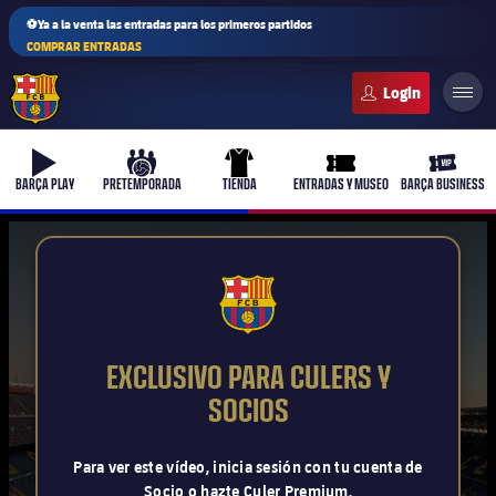
⚽Ya a la venta las entradas para los primeros partidos
COMPRAR ENTRADAS
FC Barcelona club badge
b-play
culers-ball
uniform
ticket-full
ticket-v
BARÇA PLAY
PRETEMPORADA
TIENDA
ENTRADAS Y MUSEO
BARÇA BUSINESS
PLUSICON
MÁS
FCB Barcelona badge
Primer equipo
EXCLUSIVO PARA CULERS Y
Femenino
SOCIOS
plusicon
más
Actualidad
Barça Atlètic
Para ver este vídeo, inicia sesión con tu cuenta de
plusicon
más
Socio o hazte Culer Premium.