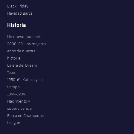
Jugadores
Black Friday
Noticias
Apúntate a las amateurs
plusicon
más
Navidad Barça
Calendario
Voleibol masculino
Historia
Apúntate a las amateurs
PLUSICON
MÁS
Resultados
Un nuevo horizonte
Voleibol femenino
Carnet de las Secciones Amateurs
League of Legends
2008-20. Los mejores
Clasificaciones
años de nuestra
VALORANT Rising
historia
Fotos
La era del Dream
VALORANT Game Changers
Team
1950-61. Kubala y su
eFootball
tiempo
1899-1909.
Nacimiento y
supervivencia
Barça en Champions
League