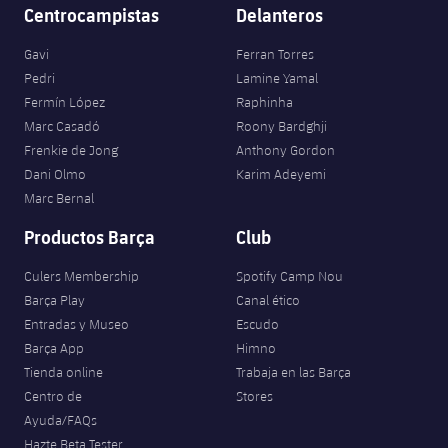
Jugadores
Centrocampistas
Delanteros
Clasificaciones
Juvenil
Noticias
Atletismo
plusicon
más
Gavi
Ferran Torres
Fotos
Infantil
Pedri
Lamine Yamal
Actualidad
Baloncesto en silla de ruedas
plusicon
más
Fermín López
Raphinha
Historia
Alevín
Marc Casadó
Roony Bardghji
Masculino
Actualidad
Hockey sobre hielo
Frenkie de Jong
Anthony Gordon
plusicon
más
Palmarés
Dani Olmo
Karim Adeyemi
Femenino
Jugadores
Actualidad
Marc Bernal
Hockey hierba
plusicon
más
Productos Barça
Club
Agenda
Calendario
Jugadores
Noticias
Patinaje artístico
plusicon
más
Culers Membership
Spotify Camp Nou
Resultados
Calendario
Barça Play
Canal ético
Hockey Hierba Masculino
Escuela de Patinaje
Actualidad
Entradas y Museo
Escudo
Clasificaciones
Resultados
Barça App
Himno
Hockey Hierba Femenino
Plantilla
Rugby
plusicon
más
Tienda online
Trabaja en las Barça
Centro de
Stores
Clasificaciones
Agenda
Actualidad
Voleibol
Ayuda/FAQs
plusicon
más
Hazte Beta Tester