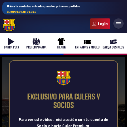
⚽Ya a la venta las entradas para los primeros partidos
COMPRAR ENTRADAS
FC Barcelona club badge
b-play
culers-ball
uniform
ticket-full
ticket-v
BARÇA PLAY
PRETEMPORADA
TIENDA
ENTRADAS Y MUSEO
BARÇA BUSINESS
PLUSICON
MÁS
FCB Barcelona badge
Primer equipo
EXCLUSIVO PARA CULERS Y
Femenino
SOCIOS
plusicon
más
Actualidad
Barça Atlètic
Para ver este vídeo, inicia sesión con tu cuenta de
plusicon
más
Socio o hazte Culer Premium.