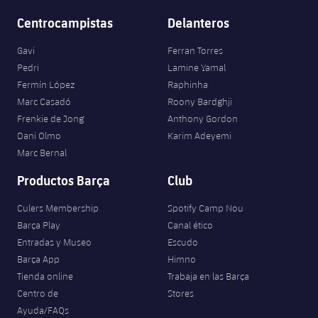
Jugadores
Clasificaciones
Juvenil
Centrocampistas
Delanteros
Noticias
Atletismo
plusicon
más
Fotos
Gavi
Ferran Torres
Infantil
Actualidad
Baloncesto en silla de ruedas
Pedri
Lamine Yamal
plusicon
más
Historia
Fermín López
Raphinha
Alevín
Masculino
Actualidad
Marc Casadó
Roony Bardghji
Hockey sobre hielo
plusicon
más
Palmarés
Frenkie de Jong
Anthony Gordon
Femenino
Dani Olmo
Karim Adeyemi
Jugadores
Actualidad
Hockey hierba
plusicon
más
Marc Bernal
Agenda
Calendario
Jugadores
Productos Barça
Club
Noticias
Patinaje artístico
plusicon
más
Resultados
Culers Membership
Spotify Camp Nou
Calendario
Hockey Hierba Masculino
Escuela de Patinaje
Actualidad
Barça Play
Canal ético
Entradas y Museo
Escudo
Clasificaciones
Resultados
Hockey Hierba Femenino
Plantilla
Rugby
Barça App
Himno
plusicon
más
Tienda online
Trabaja en las Barça
Clasificaciones
Agenda
Centro de
Stores
Actualidad
Voleibol
plusicon
más
Ayuda/FAQs