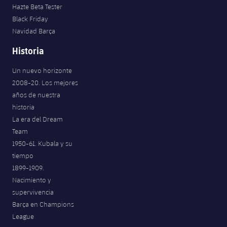
Hazte Beta Tester
Jugadores
Noticias
Apúntate a las amateurs
plusicon
más
Black Friday
Navidad Barça
Calendario
Voleibol masculino
Apúntate a las amateurs
Historia
PLUSICON
MÁS
Resultados
Voleibol femenino
Carnet de las Secciones Amateurs
League of Legends
Un nuevo horizonte
2008-20. Los mejores
Clasificaciones
VALORANT Rising
años de nuestra
historia
Fotos
VALORANT Game Changers
La era del Dream
Team
eFootball
1950-61. Kubala y su
tiempo
1899-1909.
Nacimiento y
supervivencia
Barça en Champions
League