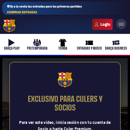
⚽Ya a la venta las entradas para los primeros partidos
COMPRAR ENTRADAS
FC Barcelona club badge
b-play
culers-ball
uniform
ticket-full
ticket-v
BARÇA PLAY
PRETEMPORADA
TIENDA
ENTRADAS Y MUSEO
BARÇA BUSINESS
PLUSICON
MÁS
FCB Barcelona badge
Primer equipo
EXCLUSIVO PARA CULERS Y
Femenino
SOCIOS
plusicon
más
Actualidad
Barça Atlètic
Para ver este vídeo, inicia sesión con tu cuenta de
plusicon
más
Socio o hazte Culer Premium.