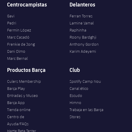
Jugadores
Centrocampistas
Delanteros
Clasificaciones
Juvenil
Noticias
Atletismo
plusicon
más
Gavi
Ferran Torres
Fotos
Infantil
Pedri
Lamine Yamal
Actualidad
Baloncesto en silla de ruedas
plusicon
más
Fermín López
Raphinha
Historia
Alevín
Marc Casadó
Roony Bardghji
Masculino
Actualidad
Hockey sobre hielo
Frenkie de Jong
Anthony Gordon
plusicon
más
Palmarés
Dani Olmo
Karim Adeyemi
Femenino
Jugadores
Actualidad
Marc Bernal
Hockey hierba
plusicon
más
Productos Barça
Club
Agenda
Calendario
Jugadores
Noticias
Patinaje artístico
plusicon
más
Culers Membership
Spotify Camp Nou
Resultados
Calendario
Barça Play
Canal ético
Hockey Hierba Masculino
Escuela de Patinaje
Actualidad
Entradas y Museo
Escudo
Clasificaciones
Resultados
Barça App
Himno
Hockey Hierba Femenino
Plantilla
Rugby
plusicon
más
Tienda online
Trabaja en las Barça
Centro de
Stores
Clasificaciones
Agenda
Actualidad
Voleibol
Ayuda/FAQs
plusicon
más
Hazte Beta Tester