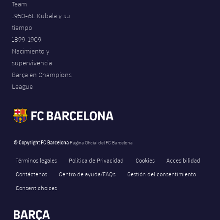
Team
Jugadores
Noticias
Apúntate a las amateurs
1950-61. Kubala y su
plusicon
más
tiempo
Calendario
Voleibol masculino
Apúntate a las amateurs
1899-1909.
PLUSICON
MÁS
Nacimiento y
Resultados
Voleibol femenino
supervivencia
Carnet de las Secciones Amateurs
League of Legends
Barça en Champions
Clasificaciones
League
VALORANT Rising
Fotos
VALORANT Game Changers
eFootball
© Copyright FC Barcelona
Página Oficial del FC Barcelona
Términos legales
Política de Privacidad
Cookies
Accesibilidad
Contáctenos
Centro de ayuda/FAQs
Gestión del consentimiento
Consent choices