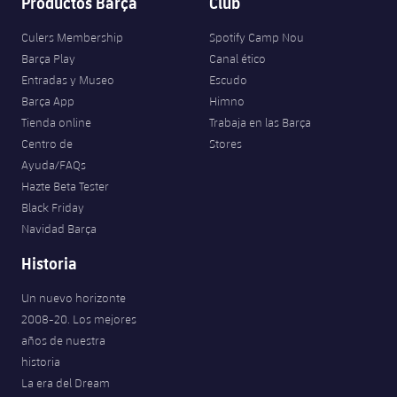
Productos Barça
Club
Jugadores
Clasificaciones
Juvenil
Noticias
Atletismo
plusicon
más
Culers Membership
Spotify Camp Nou
Fotos
Barça Play
Canal ético
Infantil
Actualidad
Baloncesto en silla de ruedas
Entradas y Museo
Escudo
plusicon
más
Historia
Barça App
Himno
Alevín
Masculino
Tienda online
Trabaja en las Barça
Actualidad
Hockey sobre hielo
plusicon
más
Palmarés
Centro de
Stores
Femenino
Ayuda/FAQs
Jugadores
Actualidad
Hockey hierba
plusicon
más
Hazte Beta Tester
Black Friday
Agenda
Calendario
Jugadores
Noticias
Patinaje artístico
Navidad Barça
plusicon
más
Resultados
Historia
Calendario
Hockey Hierba Masculino
Escuela de Patinaje
Actualidad
Un nuevo horizonte
Clasificaciones
Resultados
Hockey Hierba Femenino
Plantilla
2008-20. Los mejores
Rugby
plusicon
más
años de nuestra
Clasificaciones
historia
Agenda
Actualidad
Voleibol
plusicon
más
La era del Dream