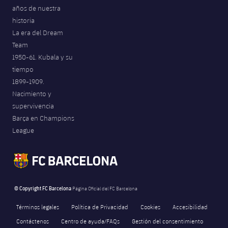
años de nuestra
Jugadores
Noticias
Apúntate a las amateurs
plusicon
más
historia
La era del Dream
Calendario
Voleibol masculino
Apúntate a las amateurs
Team
PLUSICON
MÁS
1950-61. Kubala y su
Resultados
Voleibol femenino
Carnet de las Secciones Amateurs
League of Legends
tiempo
1899-1909.
Clasificaciones
VALORANT Rising
Nacimiento y
supervivencia
Fotos
VALORANT Game Changers
Barça en Champions
League
eFootball
© Copyright FC Barcelona
Página Oficial del FC Barcelona
Términos legales
Política de Privacidad
Cookies
Accesibilidad
Contáctenos
Centro de ayuda/FAQs
Gestión del consentimiento