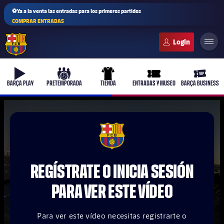
⚽Ya a la venta las entradas para los primeros partidos
COMPRAR ENTRADAS
FC Barcelona club badge
b-play
culers-ball
uniform
ticket-full
ticket-v
BARÇA PLAY
PRETEMPORADA
TIENDA
ENTRADAS Y MUSEO
BARÇA BUSINESS
PLUSICON
MÁS
FCB Barcelona badge
Primer equipo
REGÍSTRATE O INICIA SESIÓN
Femenino
plusicon
más
PARA VER ESTE VÍDEO
Actualidad
Barça Atlètic
plusicon
más
Para ver este vídeo necesitas registrarte o