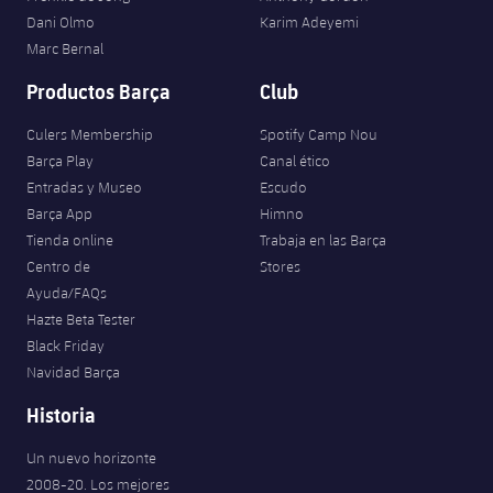
Jugadores
Clasificaciones
Dani Olmo
Karim Adeyemi
Juvenil
Noticias
Atletismo
plusicon
más
Marc Bernal
Fotos
Infantil
Productos Barça
Club
Actualidad
Baloncesto en silla de ruedas
plusicon
más
Historia
Alevín
Culers Membership
Spotify Camp Nou
Masculino
Actualidad
Hockey sobre hielo
Barça Play
Canal ético
plusicon
más
Palmarés
Entradas y Museo
Escudo
Femenino
Jugadores
Barça App
Himno
Actualidad
Hockey hierba
plusicon
más
Tienda online
Trabaja en las Barça
Agenda
Calendario
Centro de
Stores
Jugadores
Noticias
Patinaje artístico
plusicon
más
Ayuda/FAQs
Hazte Beta Tester
Resultados
Calendario
Hockey Hierba Masculino
Escuela de Patinaje
Actualidad
Black Friday
Navidad Barça
Clasificaciones
Resultados
Hockey Hierba Femenino
Plantilla
Rugby
plusicon
más
Historia
Clasificaciones
Agenda
Actualidad
Un nuevo horizonte
Voleibol
plusicon
más
2008-20. Los mejores