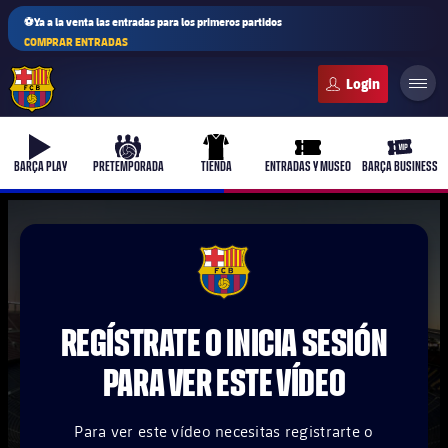
⚽Ya a la venta las entradas para los primeros partidos
COMPRAR ENTRADAS
FC Barcelona club badge
b-play
culers-ball
uniform
ticket-full
ticket-v
BARÇA PLAY
PRETEMPORADA
TIENDA
ENTRADAS Y MUSEO
BARÇA BUSINESS
PLUSICON
MÁS
FCB Barcelona badge
Primer equipo
REGÍSTRATE O INICIA SESIÓN
Femenino
plusicon
más
PARA VER ESTE VÍDEO
Actualidad
Barça Atlètic
plusicon
más
Para ver este vídeo necesitas registrarte o