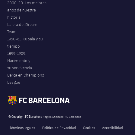
2008-20. Los mejores
Jugadores
Noticias
Apúntate a las amateurs
años de nuestra
plusicon
más
historia
Calendario
Voleibol masculino
Apúntate a las amateurs
La era del Dream
PLUSICON
MÁS
Team
Resultados
Voleibol femenino
Carnet de las Secciones Amateurs
1950-61. Kubala y su
League of Legends
tiempo
Clasificaciones
1899-1909.
VALORANT Rising
Nacimiento y
Fotos
supervivencia
VALORANT Game Changers
Barça en Champions
League
eFootball
© Copyright FC Barcelona
Página Oficial del FC Barcelona
Términos legales
Política de Privacidad
Cookies
Accesibilidad