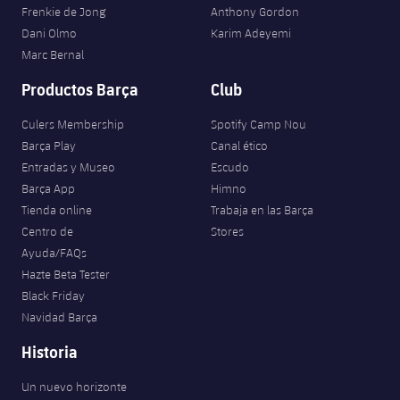
Jugadores
Frenkie de Jong
Anthony Gordon
Clasificaciones
Juvenil
Noticias
Atletismo
Dani Olmo
Karim Adeyemi
plusicon
más
Fotos
Marc Bernal
Infantil
Actualidad
Baloncesto en silla de ruedas
Productos Barça
Club
plusicon
más
Historia
Alevín
Masculino
Culers Membership
Spotify Camp Nou
Actualidad
Hockey sobre hielo
plusicon
más
Palmarés
Barça Play
Canal ético
Femenino
Entradas y Museo
Escudo
Jugadores
Actualidad
Hockey hierba
plusicon
más
Barça App
Himno
Agenda
Tienda online
Trabaja en las Barça
Calendario
Jugadores
Noticias
Patinaje artístico
Centro de
Stores
plusicon
más
Ayuda/FAQs
Resultados
Calendario
Hockey Hierba Masculino
Hazte Beta Tester
Escuela de Patinaje
Actualidad
Black Friday
Clasificaciones
Resultados
Hockey Hierba Femenino
Navidad Barça
Plantilla
Rugby
plusicon
más
Historia
Clasificaciones
Agenda
Actualidad
Voleibol
plusicon
más
Un nuevo horizonte