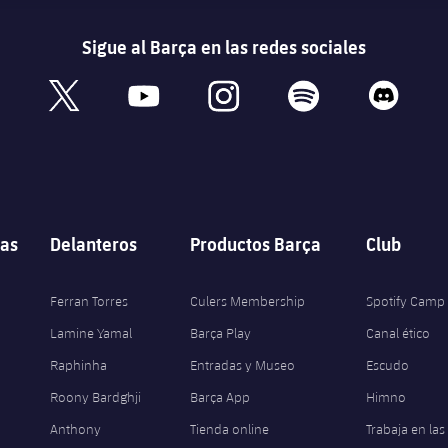
Sigue al Barça en las redes sociales
book
x
youtube
instagram
spotify
discord
as
Delanteros
Productos Barça
Club
Ferran Torres
Culers Membership
Spotify Camp
Lamine Yamal
Barça Play
Canal ético
Raphinha
Entradas y Museo
Escudo
Roony Bardghji
Barça App
Himno
Anthony
Tienda online
Trabaja en las