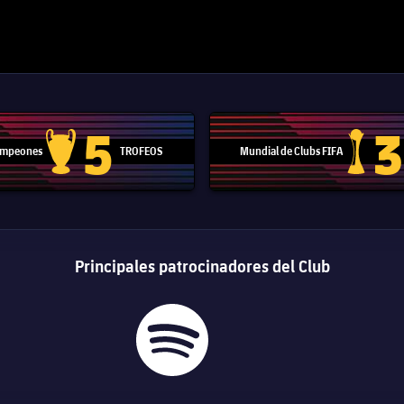
5
3
Campeones
TROFEOS
Mundial de Clubs FIFA
Trofeo de la Liga de Campeones
Trofeo del
Principales patrocinadores del Club