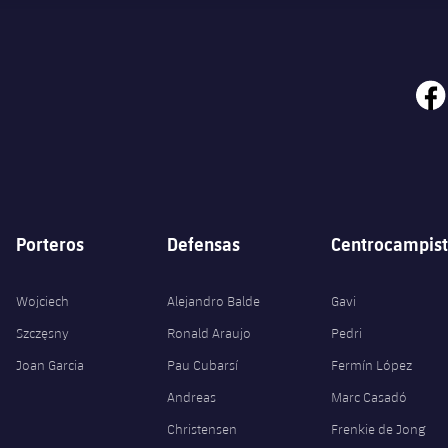
face
Porteros
Defensas
Centrocampist
Wojciech
Alejandro Balde
Gavi
Szczęsny
Ronald Araujo
Pedri
Joan Garcia
Pau Cubarsí
Fermín López
Andreas
Marc Casadó
Christensen
Frenkie de Jong