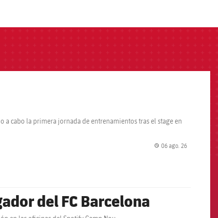
do a cabo la primera jornada de entrenamientos tras el stage en
06 ago. 26
label.share.
ador del FC Barcelona