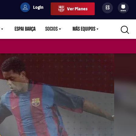
Login
ES
Ver Planes
filled-badge
user
Culers
www
ESPAI BARÇA
SOCIOS
MÁS EQUIPOS
OWN
LABEL.ARIA.CARETDOWN
LABEL.ARIA.CARETDOWN
LABEL.ARIA.CARETDOWN