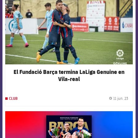
El Fundació Barça termina LaLiga Genuine en
Vila-real
11 jun. 23
CLUB
label.
FCB Barcelona badge