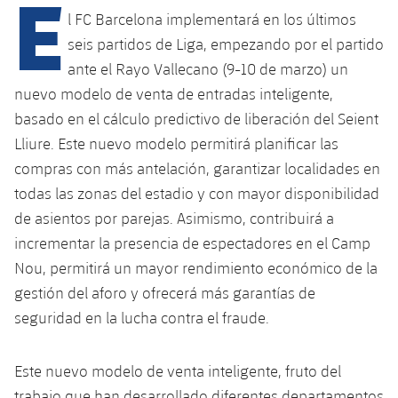
E
Calendario
Campus Verano
Base
l FC Barcelona implementará en los últimos
SUB13
SUB13 B
seis partidos de Liga, empezando por el partido
Entradas
Barça Atlètic
plusicon
más
PLUSICON
MÁS
ante el Rayo Vallecano (9-10 de marzo) un
SUB12
SUB12 C
Gameday Shows
nuevo modelo de venta de entradas inteligente,
Junior
Primer Equipo
Instalaciones
plusicon
más
basado en el cálculo predictivo de liberación del Seient
SUB11 A
SUB11 C
Resultados
Cadete A
Lliure. Este nuevo modelo permitirá planificar las
Actualidad
Barça Atlètic
Spotify Camp Nou
plusicon
más
SUB11 B
compras con más antelación, garantizar localidades en
Clasificación
Cadete B
Calendario
todas las zonas del estadio y con mayor disponibilidad
Actualidad
Palau Blaugrana
Base
plusicon
más
SUB10 A
de asientos por parejas. Asimismo, contribuirá a
Jugadores
Infantil A
Entradas
Calendario
incrementar la presencia de espectadores en el Camp
Estadi Johan Cruyff
Actualidad
SUB10 B
PLUSICON
MÁS
Nou, permitirá un mayor rendimiento económico de la
Fotos
Infantil B
Resultados
Resultados
Juvenil
gestión del aforo y ofrecerá más garantías de
Barça Cafe
Primer equipo
SUB9 A
plusicon
más
plusicon
más
Historia
seguridad en la lucha contra el fraude.
Mini
Clasificaciones
Clasificaciones
Cadete A
Ciutat Esportiva
Actualidad
SUB9 B
Barça Atlètic
plusicon
más
Servicios
Palmarés
plusicon
más
Jugadores
Este nuevo modelo de venta inteligente, fruto del
Jugadores
Cadete B
Calendario
SUB8 A
La Masia
Actualidad
trabajo que han desarrollado diferentes departamentos
Base