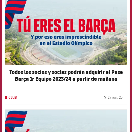
Todos los socios y socias podrán adquirir el Pase
Barça 1r Equipo 2023/24 a partir de mañana
27 jun. 23
CLUB
label.
FCB Barcelona badge