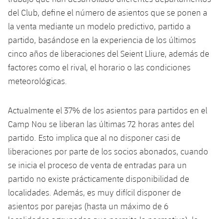
plusicon
más
Servicios Médicos
Acreditaciones
Fotos
Fotos
del Club, define el número de asientos que se ponen a
Infantil A
Entradas
SUB8 B
Calendario
Campus Verano
Actualidad
la venta mediante un modelo predictivo, partido a
Accesibilidad
Historia
Instalaciones
Infantil B
partido, basándose en la experiencia de los últimos
Resultados
Resultados
Juvenil
cinco años de liberaciones del Seient Lliure, además de
PLUSICON
MÁS
Palmarés
factores como el rival, el horario o las condiciones
Clasificaciones
Jugadores
Cadete
Primer equipo
plusicon
más
meteorológicas.
Jugadors
Clasificaciones
Infantil
Actualidad
Barça Atlètic
plusicon
más
Actualmente el 37% de los asientos para partidos en el
Fotos
Alevín
Camp Nou se liberan las últimas 72 horas antes del
Calendario
Actualidad
Base
plusicon
más
partido. Esto implica que al no disponer casi de
Palmarés
Entradas
liberaciones por parte de los socios abonados, cuando
Calendario
Campus Verano
Actualidad
se inicia el proceso de venta de entradas para un
Historia
Resultados
Resultados
partido no existe prácticamente disponibilidad de
Barça C
PLUSICON
MÁS
localidades. Además, es muy difícil disponer de
Clasificaciones
Jugadores
Junior
asientos por parejas (hasta un máximo de 6
Información general
plusicon
más