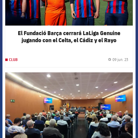
El Fundació Barça cerrará LaLiga Genuine
jugando con el Celta, el Cádiz y el Rayo
09 jun. 23
CLUB
label.
FCB Barcelona badge