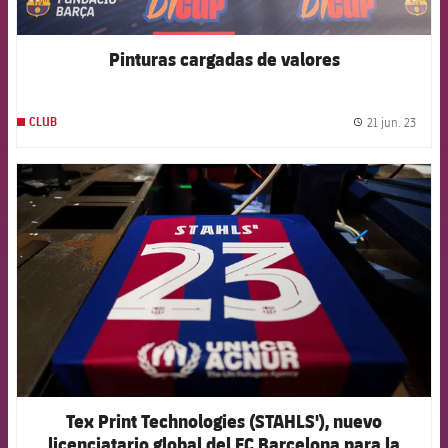
Pinturas cargadas de valores
21 jun. 23
CLUB
label.
FCB Barcelona badge
Tex Print Technologies (STAHLS'), nuevo
licenciatario global del FC Barcelona para la