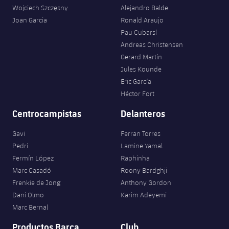
Wojciech Szczęsny
Alejandro Balde
Joan Garcia
Ronald Araujo
Pau Cubarsí
Andreas Christensen
Gerard Martín
Jules Kounde
Eric García
Héctor Fort
Centrocampistas
Delanteros
Gavi
Ferran Torres
Pedri
Lamine Yamal
Fermín López
Raphinha
Marc Casadó
Roony Bardghji
Frenkie de Jong
Anthony Gordon
Dani Olmo
Karim Adeyemi
Marc Bernal
Productos Barça
Club