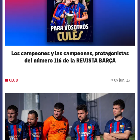
Los campeones y las campeonas, protagonistas
del número 116 de la REVISTA BARÇA
09 jun. 23
CLUB
label.
FCB Barcelona badge