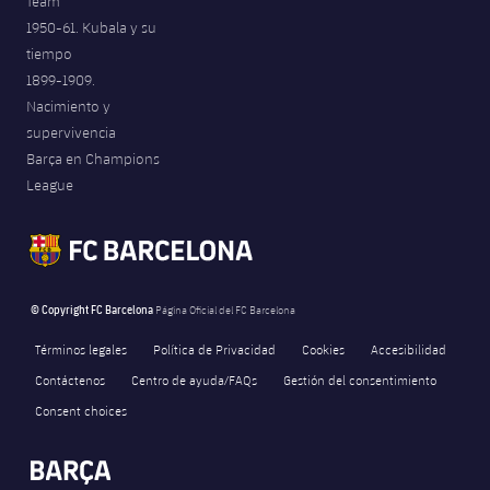
Team
1950-61. Kubala y su
tiempo
1899-1909.
Nacimiento y
supervivencia
Barça en Champions
League
© Copyright FC Barcelona
Página Oficial del FC Barcelona
Términos legales
Política de Privacidad
Cookies
Accesibilidad
Contáctenos
Centro de ayuda/FAQs
Gestión del consentimiento
Consent choices
FORÇA BARÇA
334
label.aria.fire
Força Barça
label.aria.forcabarca