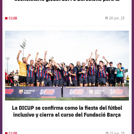
personalización de camisetas
20 jun. 23
CLUB
label.
FCB Barcelona badge
La DICUP se confirma como la fiesta del fútbol
inclusivo y cierra el curso del Fundació Barça
17 jun. 23
CLUB