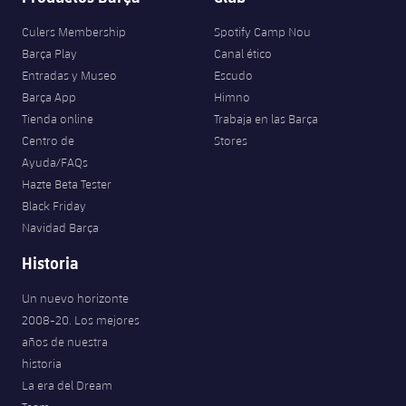
Culers Membership
Spotify Camp Nou
Barça Play
Canal ético
Entradas y Museo
Escudo
Barça App
Himno
Tienda online
Trabaja en las Barça
Centro de
Stores
Ayuda/FAQs
Hazte Beta Tester
Black Friday
Navidad Barça
Historia
Un nuevo horizonte
2008-20. Los mejores
años de nuestra
historia
La era del Dream