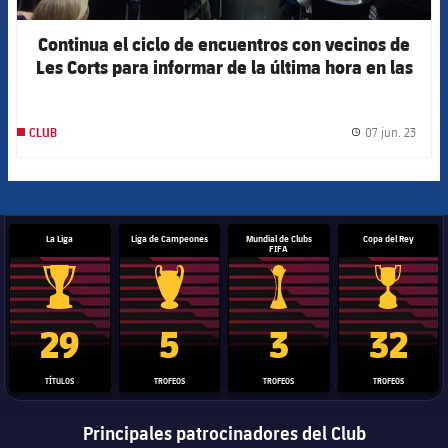
Continua el ciclo de encuentros con vecinos de
Les Corts para informar de la última hora en las
obras del Espai Barça
07 jun. 23
CLUB
label.
La Liga
Liga de Campeones
Mundial de Clubs
Copa del Rey
FIFA
Trofeo de La Liga
Trofeo de la Liga de Campeones
Trofeo del Mundial de Clube
Copa del 
29
5
3
32
TÍTULOS
TROFEOS
TROFEOS
TROFEOS
Principales patrocinadores del Club