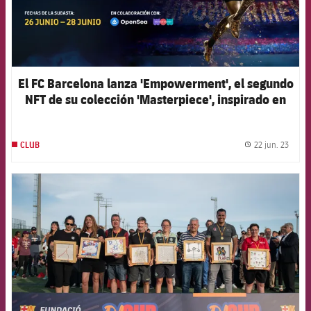
El FC Barcelona lanza 'Empowerment', el segundo
NFT de su colección 'Masterpiece', inspirado en
Alexia Putellas
22 jun. 23
CLUB
label.
FCB Barcelona badge