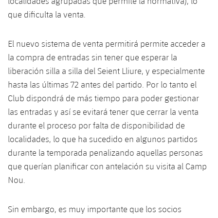
localidades agrupadas que permite la normativa), lo
Jugadores
Clasificaciones
Juvenil
que dificulta la venta.
Noticias
Atletismo
plusicon
más
Fotos
Infantil
Actualidad
El nuevo sistema de venta permitirá permite acceder a
Baloncesto en silla de ruedas
plusicon
más
Historia
la compra de entradas sin tener que esperar la
Alevín
Masculino
Actualidad
liberación silla a silla del Seient Lliure, y especialmente
Hockey sobre hielo
plusicon
más
Palmarés
hasta las últimas 72 antes del partido. Por lo tanto el
Femenino
Jugadores
Actualidad
Club dispondrá de más tiempo para poder gestionar
Hockey hierba
plusicon
más
las entradas y así se evitará tener que cerrar la venta
Agenda
Calendario
Jugadores
Noticias
durante el proceso por falta de disponibilidad de
Patinaje artístico
plusicon
más
localidades, lo que ha sucedido en algunos partidos
Resultados
Calendario
Hockey Hierba Masculino
Escuela de Patinaje
Actualidad
durante la temporada penalizando aquellas personas
que querían planificar con antelación su visita al Camp
Clasificaciones
Resultados
Hockey Hierba Femenino
Plantilla
Rugby
Nou.
plusicon
más
Clasificaciones
Agenda
Actualidad
Voleibol
plusicon
más
Sin embargo, es muy importante que los socios