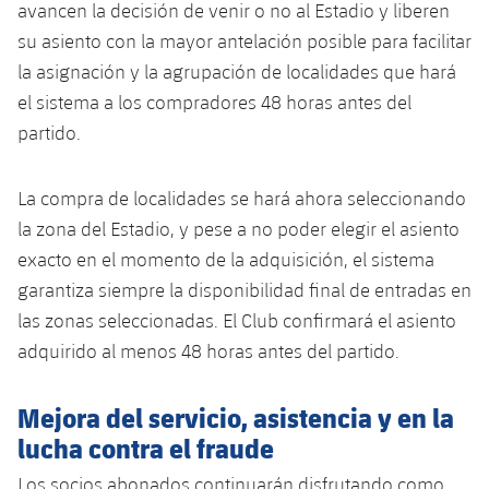
avancen la decisión de venir o no al Estadio y liberen
Jugadores
Noticias
Apúntate a las amateurs
plusicon
más
su asiento con la mayor antelación posible para facilitar
la asignación y la agrupación de localidades que hará
Calendario
Voleibol masculino
Apúntate a las amateurs
el sistema a los compradores 48 horas antes del
PLUSICON
MÁS
Resultados
partido.
Voleibol femenino
Carnet de las Secciones Amateurs
League of Legends
Clasificaciones
La compra de localidades se hará ahora seleccionando
VALORANT Rising
la zona del Estadio, y pese a no poder elegir el asiento
Fotos
VALORANT Game Changers
exacto en el momento de la adquisición, el sistema
garantiza siempre la disponibilidad final de entradas en
eFootball
las zonas seleccionadas. El Club confirmará el asiento
adquirido al menos 48 horas antes del partido.
Mejora del servicio, asistencia y en la
lucha contra el fraude
Los socios abonados continuarán disfrutando como