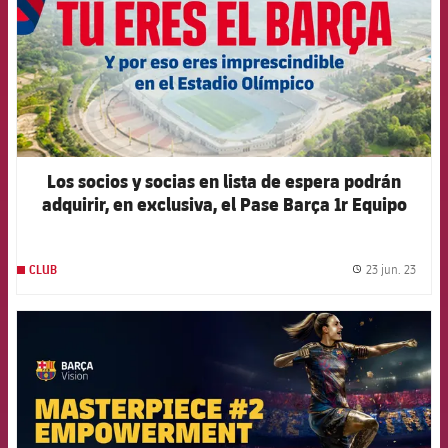
Los socios y socias en lista de espera podrán
adquirir, en exclusiva, el Pase Barça 1r Equipo
2023/24 entre el 26 y el 28 de junio
23 jun. 23
CLUB
label.
FCB Barcelona badge