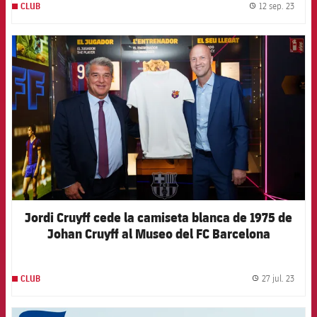
12 sep. 23
CLUB
label.
FCB Barcelona badge
Jordi Cruyff cede la camiseta blanca de 1975 de
Johan Cruyff al Museo del FC Barcelona
27 jul. 23
CLUB
label.
FCB Barcelona badge