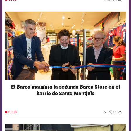
label.
FCB Barcelona badge
El Barça inaugura la segunda Barça Store en el
barrio de Sants-Montjuïc
15 jun. 23
CLUB
label.
FCB Barcelona badge