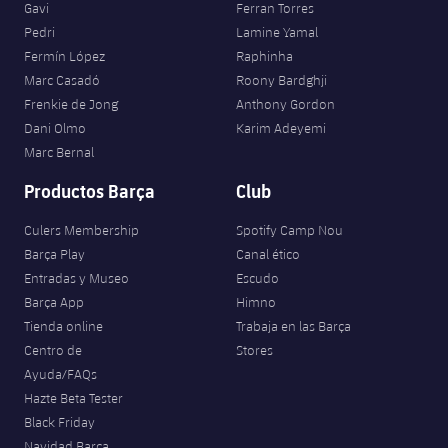
Gavi
Ferran Torres
Pedri
Lamine Yamal
Fermín López
Raphinha
Marc Casadó
Roony Bardghji
Frenkie de Jong
Anthony Gordon
Dani Olmo
Karim Adeyemi
Marc Bernal
Productos Barça
Club
Culers Membership
Spotify Camp Nou
Barça Play
Canal ético
Entradas y Museo
Escudo
Barça App
Himno
Tienda online
Trabaja en las Barça
Centro de
Stores
Ayuda/FAQs
Hazte Beta Tester
Black Friday
Navidad Barça