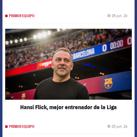
05 jun. 26
PRIMER EQUIPO
label.
FCB Barcelona badge
Hansi Flick, mejor entrenador de la Liga
03 jun. 26
PRIMER EQUIPO
label.