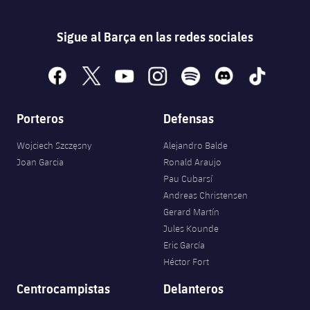
Sigue al Barça en las redes sociales
facebook
x
youtube
instagram
spotify
discord
tiktok
Porteros
Defensas
Wojciech Szczęsny
Alejandro Balde
Joan Garcia
Ronald Araujo
Pau Cubarsí
Andreas Christensen
Gerard Martín
Jules Kounde
Eric García
Héctor Fort
Centrocampistas
Delanteros