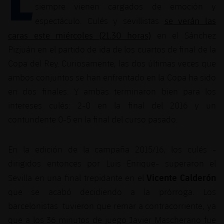
Calendario
Campus Verano
Base
siempre vienen cargados de emoción y
SUB13
se verán las
espectáculo. Culés y sevillistas
SUB13 B
Entradas
Barça Atlètic
plusicon
más
caras este miércoles (21.30 horas)
en el Sánchez
PLUSICON
MÁS
SUB12
SUB12 C
Pizjuán en el partido de ida de los cuartos de final de la
Gameday Shows
Junior
Primer Equipo
Instalaciones
plusicon
más
Copa del Rey. Curiosamente, las dos últimas veces que
SUB11 A
SUB11 C
Resultados
ambos conjuntos se han enfrentado en la Copa ha sido
Cadete A
Actualidad
Barça Atlètic
Spotify Camp Nou
plusicon
más
en dos finales. Y ambas terminaron bien para los
SUB11 B
Clasificación
Cadete B
intereses culés: 2-0 en la final del 2016 y un
Calendario
Actualidad
Palau Blaugrana
Base
plusicon
más
contundente 0-5 en la final del curso pasado.
SUB10 A
Jugadores
Infantil A
Entradas
Calendario
Estadi Johan Cruyff
Actualidad
SUB10 B
PLUSICON
MÁS
En la edición de la campaña 2015/16, los culés -
Fotos
Infantil B
Resultados
Resultados
dirigidos entonces por Luis Enrique- superaron el
Juvenil
Barça Cafe
Primer equipo
SUB9 A
plusicon
más
plusicon
más
Vicente Calderón
Historia
Sevilla en una final trepidante en el
Mini
Clasificaciones
Clasificaciones
Cadete A
que se acabó decidiendo a la prórroga. Los
Ciutat Esportiva
Actualidad
SUB9 B
Barça Atlètic
plusicon
más
Servicios
Palmarés
barcelonistas tuvieron que remar a contracorriente, ya
plusicon
más
Jugadores
Jugadores
Cadete B
Calendario
que a los 36 minutos de juego Javier Mascherano fue
SUB8 A
La Masia
Actualidad
Base