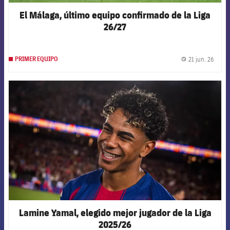
El Málaga, último equipo confirmado de la Liga
26/27
21 jun. 26
PRIMER EQUIPO
label.
FCB Barcelona badge
Lamine Yamal, elegido mejor jugador de la Liga
2025/26