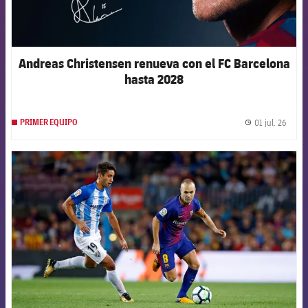
Andreas Christensen renueva con el FC Barcelona
hasta 2028
01 jul. 26
PRIMER EQUIPO
label.
FCB Barcelona badge