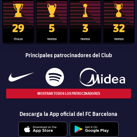
Trofeo de La Liga
Trofeo de la Liga de Campeones
Trofeo del Mundial de Clube
Copa del 
29
5
3
32
TÍTULOS
TROFEOS
TROFEOS
TROFEOS
Principales patrocinadores del Club
MOSTRAR TODOS LOS PATROCINADORES
Descarga la App oficial del FC Barcelona