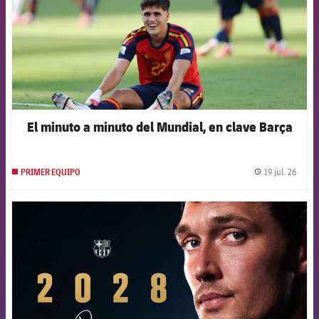
El minuto a minuto del Mundial, en clave Barça
19 jul. 26
PRIMER EQUIPO
label.
FCB Barcelona badge