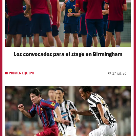
Los convocados para el stage en Birmingham
27 jul. 26
PRIMER EQUIPO
label.
FCB Barcelona badge