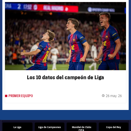
FCB Barcelona badge
Los 10 datos del campeón de Liga
26 may. 26
PRIMER EQUIPO
label.
La Liga
Liga de Campeones
Mundial de Clubs
Copa del Rey
FIFA