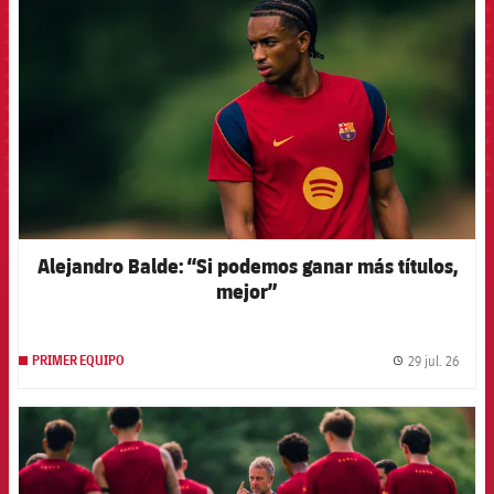
Alejandro Balde: “Si podemos ganar más títulos,
mejor”
29 jul. 26
PRIMER EQUIPO
label.
FCB Barcelona badge