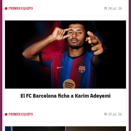
24 jul. 26
PRIMER EQUIPO
label.
FCB Barcelona badge
El FC Barcelona ficha a Karim Adeyemi
23 jul. 26
PRIMER EQUIPO
label.
FCB Barcelona badge