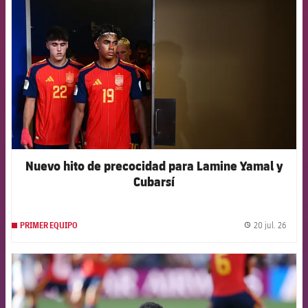
Nuevo hito de precocidad para Lamine Yamal y
Cubarsí
20 jul. 26
PRIMER EQUIPO
label.
FCB Barcelona badge