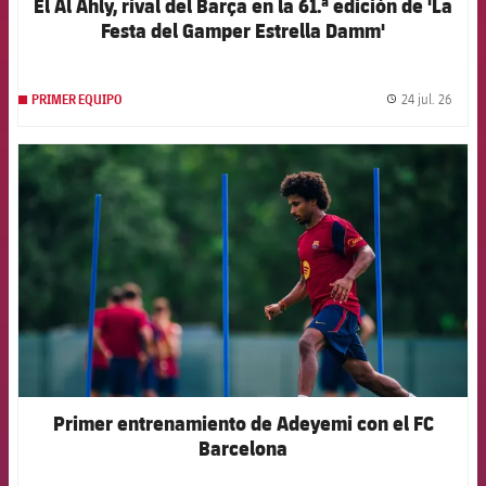
El Al Ahly, rival del Barça en la 61.ª edición de 'La
Festa del Gamper Estrella Damm'
24 jul. 26
PRIMER EQUIPO
label.
FCB Barcelona badge
Primer entrenamiento de Adeyemi con el FC
Barcelona