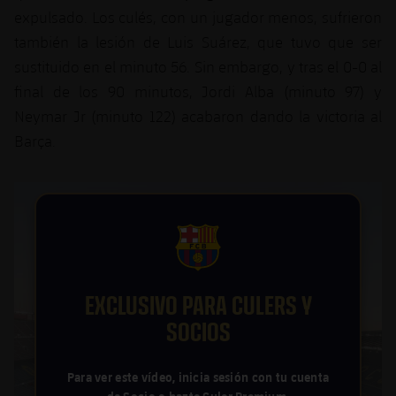
plusicon
más
Servicios Médicos
Acreditaciones
expulsado. Los culés, con un jugador menos, sufrieron
Fotos
Fotos
Infantil A
Entradas
SUB8 B
Calendario
también la lesión de Luis Suárez, que tuvo que ser
Campus Verano
Actualidad
Accesibilidad
Historia
Instalaciones
sustituido en el minuto 56. Sin embargo, y tras el 0-0 al
Infantil B
Resultados
Resultados
Juvenil
final de los 90 minutos, Jordi Alba (minuto 97) y
PLUSICON
MÁS
Palmarés
Neymar Jr (minuto 122) acabaron dando la victoria al
Clasificaciones
Jugadores
Cadete
Primer equipo
Barça.
plusicon
más
Jugadors
Clasificaciones
Infantil
Actualidad
Barça Atlètic
plusicon
más
Fotos
Alevín
Calendario
Actualidad
Base
plusicon
más
Palmarés
FCB Barcelona badge
Entradas
Calendario
Campus Verano
Actualidad
Historia
EXCLUSIVO PARA CULERS Y
Resultados
Resultados
Barça C
SOCIOS
PLUSICON
MÁS
Clasificaciones
Jugadores
Junior
Información general
Para ver este vídeo, inicia sesión con tu cuenta
plusicon
más