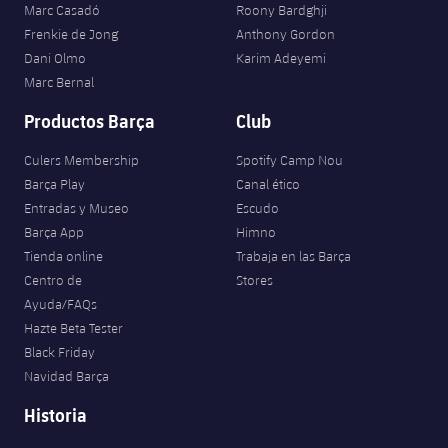
Marc Casadó
Roony Bardghji
Frenkie de Jong
Anthony Gordon
Dani Olmo
Karim Adeyemi
Marc Bernal
Productos Barça
Club
Culers Membership
Spotify Camp Nou
Barça Play
Canal ético
Entradas y Museo
Escudo
Barça App
Himno
Tienda online
Trabaja en las Barça
Centro de
Stores
Ayuda/FAQs
Hazte Beta Tester
Black Friday
Navidad Barça
Historia