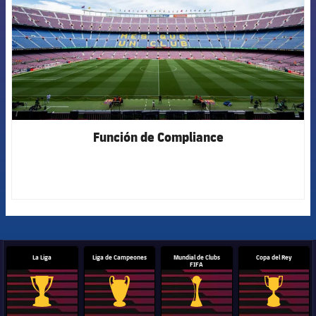
EQUIP
MENORS
D'EDAT
JUVENIL
12
CADET
13
Función de Compliance
INFANTIL
14
ALEVÍ
12
TOTAL FUTSAL
51
La Liga
Liga de Campeones
Mundial de Clubs
Copa del Rey
FIFA
HOQUEI
Trofeo de La Liga
Trofeo de la Liga de Campeones
Trofeo del Mundial de Clube
Copa del 