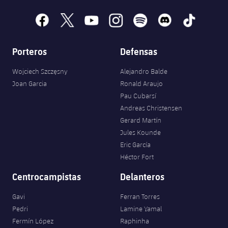
facebook
x
youtube
instagram
spotify
discord
tiktok
Porteros
Defensas
Wojciech Szczęsny
Alejandro Balde
Joan Garcia
Ronald Araujo
Pau Cubarsí
Andreas Christensen
Gerard Martín
Jules Kounde
Eric García
Héctor Fort
Centrocampistas
Delanteros
Gavi
Ferran Torres
Pedri
Lamine Yamal
Fermín López
Raphinha