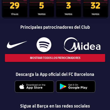
29
5
3
32
EQUIP
MENORS
D'EDAT
TÍTULOS
TROFEOS
TROFEOS
TROFEOS
JUNIOR
5
Principales patrocinadores del Club
JUVENIL
11
INFANTIL
10
MOSTRAR TODOS LOS PATROCINADORES
ALEVÍ
9
Descarga la App oficial del FC Barcelona
TOTAL HOQUEI
35
Sigue al Barça en las redes sociales