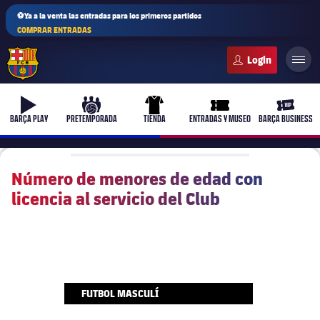
⚽Ya a la venta las entradas para los primeros partidos
COMPRAR ENTRADAS
FC Barcelona club badge
b-play
culers-ball
uniform
ticket-full
ticket-v
BARÇA PLAY
PRETEMPORADA
TIENDA
ENTRADAS Y MUSEO
BARÇA BUSINESS
Número de menores de edad con
licencia al servicio del Club
PLUSICON
MÁS
Primer equipo
Femenino
plusicon
más
FUTBOL MASCULÍ
Actualidad
Barça Atlètic
plusicon
más