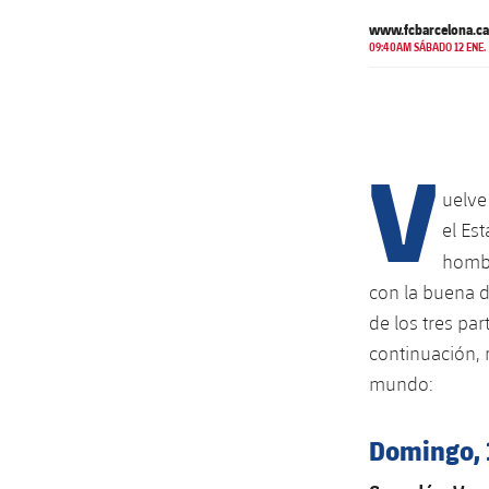
www.fcbarcelona.ca
09:40AM SÁBADO 12 ENE.
V
uelve
el Es
hombr
con la buena d
de los tres pa
continuación, 
mundo:
Domingo, 