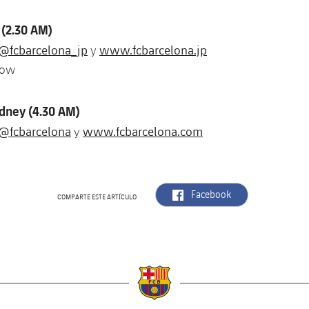
 (2.30 AM)
@fcbarcelona_jp
www.fcbarcelona.jp
y
Wow
ydney (4.30 AM)
@fcbarcelona
www.fcbarcelona.com
y
label.aria.facebook
Facebook
COMPARTE ESTE ARTÍCULO
a