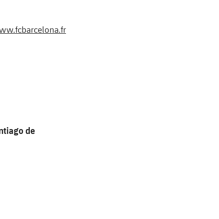
w.fcbarcelona.fr
ntiago de