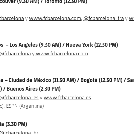
couver (9.30 AM
) / Toronto (12.30 PM)
cbarcelona
www.fcbarcelona.com
@fcbarcelona_fra
ww
y
,
y
s – Los Angeles (9.30 AM) / Nueva York (12.30 PM)
@fcbarcelona
www.fcbarcelona.com
y
a – Ciudad de México (11.30 AM) / Bogotá (12.30 PM) / Sa
) / Buenos Aires (2.30 PM)
@fcbarcelona_es
www.fcbarcelona.es
y
c), ESPN (Argentina)
lia (3.30 PM)
@fcbarcelona_br