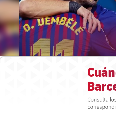
Cuánd
Barc
Consulta los
correspondie