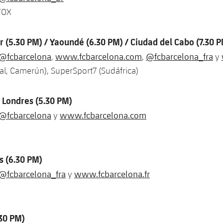
 FOX
r (5.30 PM) / Yaoundé (6.30 PM) / Ciudad del Cabo (7.30 
@fcbarcelona
www.fcbarcelona.com
@fcbarcelona_fra
,
,
y
l, Camerún), SuperSport7 (Sudáfrica)
 Londres (5.30 PM)
@fcbarcelona
www.fcbarcelona.com
y
s (6.30 PM)
@fcbarcelona_fra
www.fcbarcelona.fr
y
30 PM)