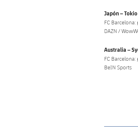
Japón – Tokio
FC Barcelona:
DAZN / Wow
Australia – S
FC Barcelona:
BeIN Sports
label.aria.barcelon