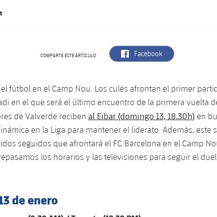
t
label.aria.facebook
Facebook
COMPARTE ESTE ARTÍCULO
 el fútbol en el Camp Nou. Los culés afrontan el primer parti
tadi en el que será el último encuentro de la primera vuelta de
al Eibar (domingo 13, 18.30h)
es de Valverde reciben
en bu
inámica en la Liga para mantener el liderato. Además, este s
rtidos seguidos que afrontará el FC Barcelona en el Camp No
repasamos los horarios y las televisiones para seguir el duel
13 de enero