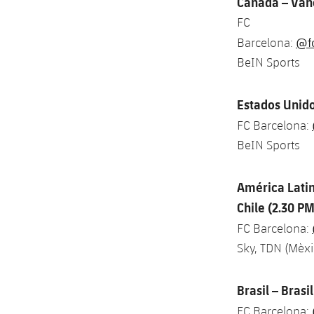
Canadá – Van
FC
@f
Barcelona:
BeIN Sports
Estados Unido
FC Barcelona:
BeIN Sports
América Latin
Chile (2.30 PM
FC Barcelona:
Sky, TDN (Mèxi
Brasil – Brasi
FC Barcelona: