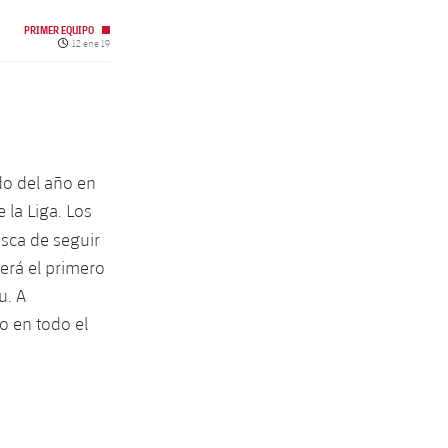
PRIMER EQUIPO
Fecha de publicación
12 ene 19
do del año en
 la Liga. Los
sca de seguir
erá el primero
u. A
o en todo el