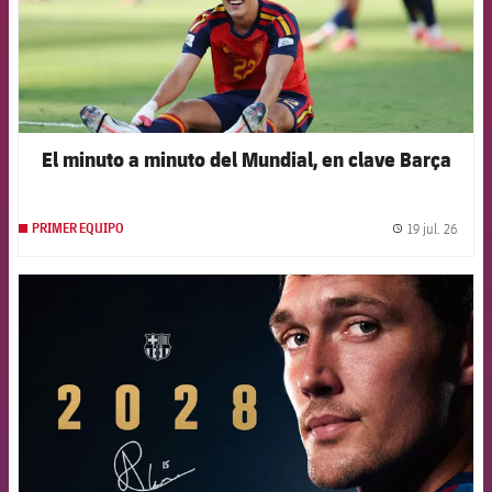
El minuto a minuto del Mundial, en clave Barça
19 jul. 26
PRIMER EQUIPO
label.
FCB Barcelona badge