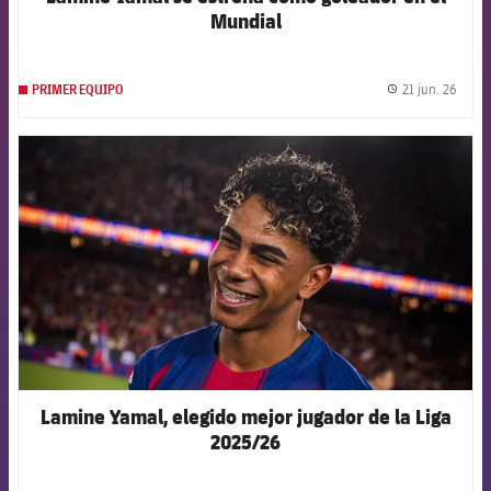
Mundial
21 jun. 26
PRIMER EQUIPO
label.
FCB Barcelona badge
Lamine Yamal, elegido mejor jugador de la Liga
2025/26