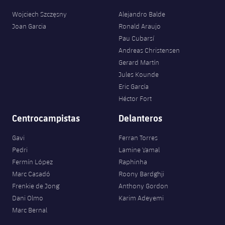
Wojciech Szczęsny
Alejandro Balde
Joan Garcia
Ronald Araujo
Pau Cubarsí
Andreas Christensen
Gerard Martín
Jules Kounde
Eric García
Héctor Fort
Centrocampistas
Delanteros
Gavi
Ferran Torres
Pedri
Lamine Yamal
Fermín López
Raphinha
Marc Casadó
Roony Bardghji
Frenkie de Jong
Anthony Gordon
Dani Olmo
Karim Adeyemi
Marc Bernal