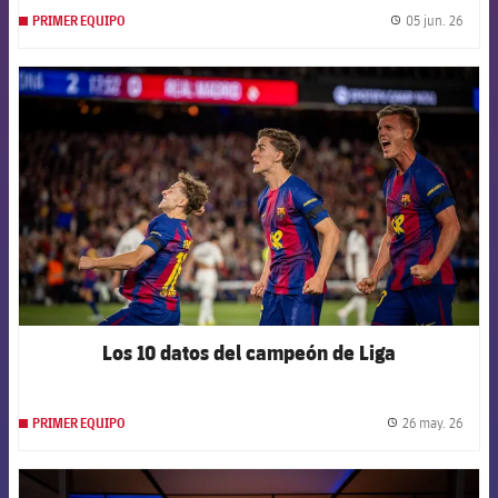
05 jun. 26
PRIMER EQUIPO
label.
FCB Barcelona badge
Los 10 datos del campeón de Liga
26 may. 26
PRIMER EQUIPO
label.
FCB Barcelona badge