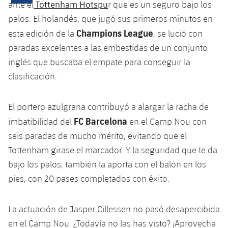
Calendario
Tottenham Hotspu
ante el
r que es un seguro bajo los
Campus Verano
Base
palos. El holandés, que jugó sus primeros minutos en
SUB13
SUB13 B
Entradas
Barça Atlètic
Champions League
esta edición de la
, se lució con
plusicon
más
PLUSICON
MÁS
SUB12
paradas excelentes a las embestidas de un conjunto
SUB12 C
Gameday Shows
Junior
Primer Equipo
Instalaciones
inglés que buscaba el empate para conseguir la
plusicon
más
SUB11 A
SUB11 C
clasificación.
Resultados
Cadete A
Actualidad
Barça Atlètic
Spotify Camp Nou
plusicon
más
SUB11 B
Clasificación
Cadete B
El portero azulgrana contribuyó a alargar la racha de
Calendario
Actualidad
Palau Blaugrana
Base
plusicon
más
FC Barcelona
imbatibilidad del
en el Camp Nou con
SUB10 A
Jugadores
Infantil A
seis paradas de mucho mérito, evitando que el
Entradas
Calendario
Estadi Johan Cruyff
Actualidad
SUB10 B
Tottenham girase el marcador. Y la seguridad que te da
PLUSICON
MÁS
Fotos
Infantil B
Resultados
bajo los palos, también la aporta con el balón en los
Resultados
Juvenil
Barça Cafe
Primer equipo
SUB9 A
plusicon
más
pies, con 20 pases completados con éxito.
plusicon
más
Historia
Mini
Clasificaciones
Clasificaciones
Cadete A
Ciutat Esportiva
Actualidad
SUB9 B
Barça Atlètic
plusicon
más
Servicios
Palmarés
La actuación de Jasper Cillessen no pasó desapercibida
plusicon
más
Jugadores
Jugadores
Cadete B
Calendario
en el Camp Nou. ¿Todavía no las has visto? ¡Aprovecha
SUB8 A
La Masia
Actualidad
Base