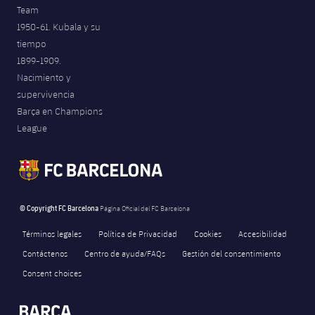
Team
1950-61. Kubala y su
tiempo
1899-1909.
Nacimiento y
supervivencia
Barça en Champions
League
© Copyright FC Barcelona
Página Oficial del FC Barcelona
Términos legales
Política de Privacidad
Cookies
Accesibilidad
Contáctenos
Centro de ayuda/FAQs
Gestión del consentimiento
Consent choices
FORÇA BARÇA