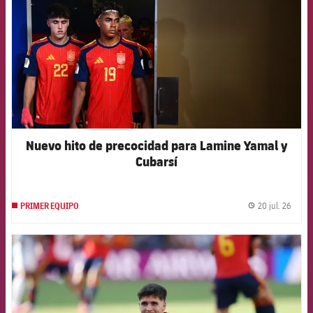
Nuevo hito de precocidad para Lamine Yamal y
Cubarsí
20 jul. 26
PRIMER EQUIPO
label.
FCB Barcelona badge