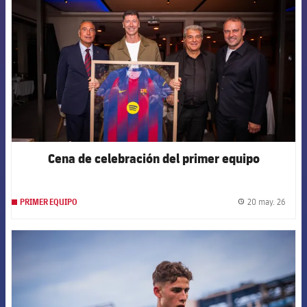
Cena de celebración del primer equipo
20 may. 26
PRIMER EQUIPO
label.
FCB Barcelona badge