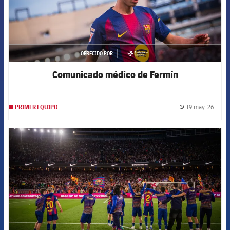
OFRECIDO POR
asistencia
Comunicado médico de Fermín
19 may. 26
PRIMER EQUIPO
label.
FCB Barcelona badge