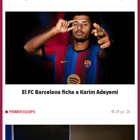
label.
FCB Barcelona badge
El FC Barcelona ficha a Karim Adeyemi
23 jul. 26
PRIMER EQUIPO
label.
FCB Barcelona badge