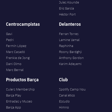
Jules Kounde
Eric García
Héctor Fort
Centrocampistas
Delanteros
Gavi
Ferran Torres
Pedri
Lamine Yamal
Fermín López
Raphinha
Marc Casadó
Roony Bardghji
Frenkie de Jong
Anthony Gordon
Dani Olmo
Karim Adeyemi
Marc Bernal
Productos Barça
Club
Culers Membership
Spotify Camp Nou
Barça Play
Canal ético
Entradas y Museo
Escudo
Barça App
Himno