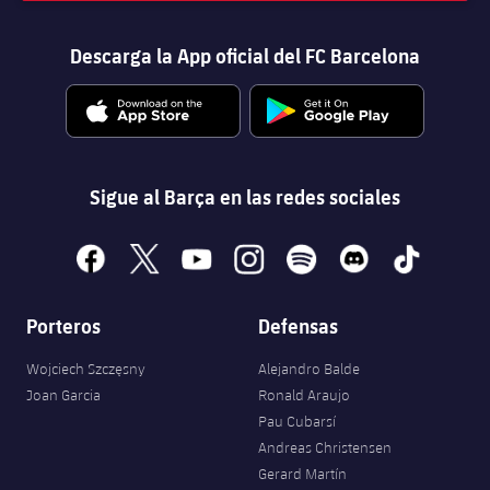
Descarga la App oficial del FC Barcelona
Sigue al Barça en las redes sociales
facebook
x
youtube
instagram
spotify
discord
tiktok
Porteros
Defensas
Wojciech Szczęsny
Alejandro Balde
Joan Garcia
Ronald Araujo
Pau Cubarsí
Andreas Christensen
Gerard Martín