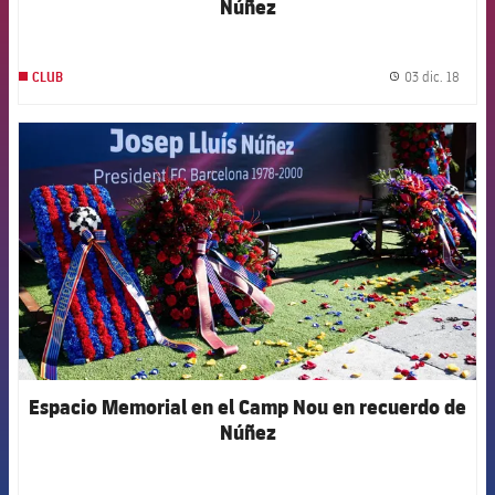
Núñez
03 dic. 18
CLUB
label.
FCB Barcelona badge
Espacio Memorial en el Camp Nou en recuerdo de
Núñez