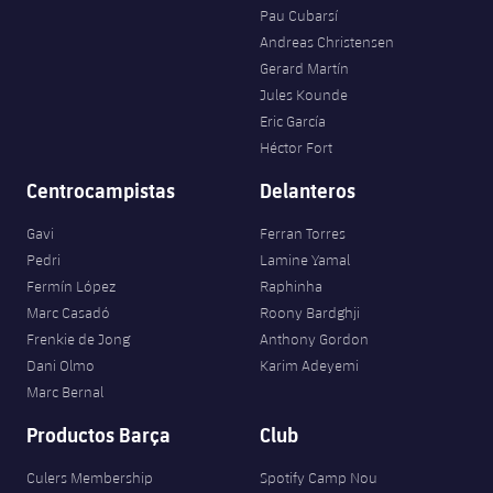
Pau Cubarsí
Andreas Christensen
Gerard Martín
Jules Kounde
Eric García
Héctor Fort
Centrocampistas
Delanteros
Gavi
Ferran Torres
Pedri
Lamine Yamal
Fermín López
Raphinha
Marc Casadó
Roony Bardghji
Frenkie de Jong
Anthony Gordon
Dani Olmo
Karim Adeyemi
Marc Bernal
Productos Barça
Club
Culers Membership
Spotify Camp Nou