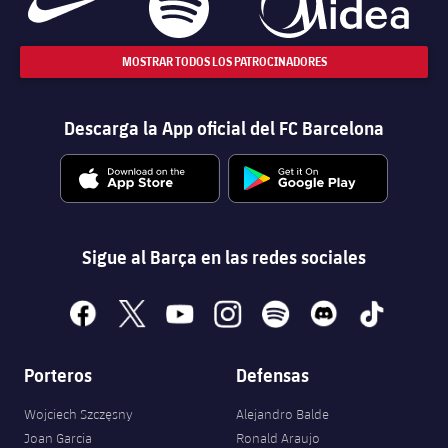
MOSTRAR TODOS LOS PATROCINADORES
Descarga la App oficial del FC Barcelona
Sigue al Barça en las redes sociales
facebook
x
youtube
instagram
spotify
discord
tiktok
Porteros
Defensas
Wojciech Szczęsny
Alejandro Balde
Joan Garcia
Ronald Araujo