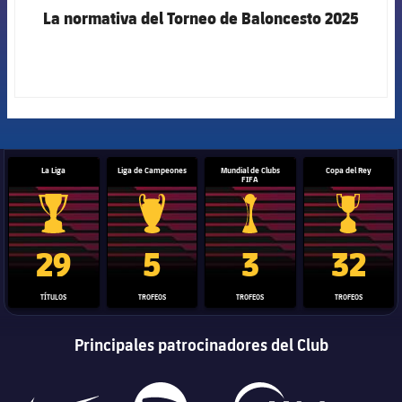
La normativa del Torneo de Baloncesto 2025
La Liga
Liga de Campeones
Mundial de Clubs
Copa del Rey
FIFA
Trofeo de La Liga
Trofeo de la Liga de Campeones
Trofeo del Mundial de Clube
Copa del 
29
5
3
32
TÍTULOS
TROFEOS
TROFEOS
TROFEOS
Principales patrocinadores del Club