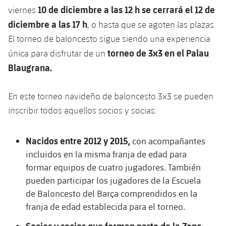
Calendario
Campus Verano
Base
10 de diciembre a las 12 h se cerrará el 12 de
viernes
SUB13
SUB13 B
diciembre a las 17 h
, o hasta que se agoten las plazas.
Entradas
Barça Atlètic
plusicon
más
El torneo de baloncesto sigue siendo una experiencia
PLUSICON
MÁS
SUB12
SUB12 C
torneo de 3x3 en el Palau
Gameday Shows
única para disfrutar de un
Junior
Primer Equipo
Instalaciones
plusicon
más
Blaugrana.
SUB11 A
SUB11 C
Resultados
Cadete A
Actualidad
Barça Atlètic
Spotify Camp Nou
plusicon
más
SUB11 B
En este torneo navideño de baloncesto 3x3 se pueden
Clasificación
Cadete B
Calendario
inscribir todos aquellos socios y socias:
Actualidad
Palau Blaugrana
Base
plusicon
más
SUB10 A
Jugadores
Infantil A
Entradas
Calendario
Nacidos entre 2012 y 2015,
con acompañantes
Estadi Johan Cruyff
Actualidad
SUB10 B
PLUSICON
MÁS
Fotos
incluidos en la misma franja de edad para
Infantil B
Resultados
Resultados
Juvenil
formar equipos de cuatro jugadores. También
Barça Cafe
Primer equipo
SUB9 A
plusicon
más
plusicon
más
Historia
pueden participar los jugadores de la Escuela
Mini
Clasificaciones
Clasificaciones
Cadete A
de Baloncesto del Barça comprendidos en la
Ciutat Esportiva
Actualidad
SUB9 B
Barça Atlètic
plusicon
más
Servicios
Palmarés
franja de edad establecida para el torneo.
plusicon
más
Jugadores
Jugadores
Cadete B
Calendario
SUB8 A
La Masia
Actualidad
Socios y socias que forman parte de la Zona
Base