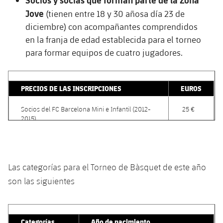
plusicon
más
Servicios Médicos
Acreditaciones
Fotos
Jove
Fotos
(tienen entre 18 y 30 añosa día 23 de
Infantil A
Entradas
SUB8 B
Calendario
Campus Verano
Actualidad
diciembre) con acompañantes comprendidos
Accesibilidad
Historia
Instalaciones
en la franja de edad establecida para el torneo
Infantil B
Resultados
Resultados
Juvenil
para formar equipos de cuatro jugadores.
PLUSICON
MÁS
Palmarés
Clasificaciones
Jugadores
Cadete
Primer equipo
plusicon
más
PRECIOS DE LAS INSCRIPCIONES
EUROS
Jugadors
Clasificaciones
Infantil
Actualidad
Barça Atlètic
plusicon
más
Socios del FC Barcelona Mini e Infantil (2012-
25 €
Fotos
2015)
Alevín
Calendario
Actualidad
Base
plusicon
más
Palmarés
Acompañantes de Socios de categoria Mini e
35 €
Entradas
Infantil
Calendario
Campus Verano
Actualidad
Las categorías para el Torneo de Bàsquet de este año
Historia
Resultados
Jugadores de la FCBEscola Bàsquet
25 €
son las siguientes
Resultados
Barça C
PLUSICON
MÁS
Clasificaciones
Socios y socias del FC Barcelona Categoria
35 €
Jugadores
Junior
Información general
Jove
plusicon
más
Categorías
Año de nacimiento