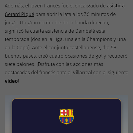
plusicon
más
Servicios Médicos
asistir a
Acreditaciones
Además, el joven francés fue el encargado de
Fotos
Fotos
Infantil A
Entradas
SUB8 B
Calendario
Gerard Piqué
para abrir la lata a los 36 minutos de
Campus Verano
Actualidad
Accesibilidad
Historia
Instalaciones
juego. Un gran centro desde la banda derecha,
Infantil B
Resultados
Resultados
Juvenil
significó la cuarta asistencia de Dembélé esta
PLUSICON
MÁS
Palmarés
temporada (dos en la Liga, una en la Champions y una
Clasificaciones
Jugadores
Cadete
Primer equipo
en la Copa). Ante el conjunto castellonense, dio 58
plusicon
más
buenos pases, creó cuatro ocasiones de gol y recuperó
Jugadors
Clasificaciones
Infantil
Actualidad
Barça Atlètic
siete balones. ¡Disfruta con las acciones más
plusicon
más
Fotos
destacadas del francés ante el Villarreal con el siguiente
Alevín
Calendario
Actualidad
Base
vídeo
!
plusicon
más
Palmarés
Entradas
Calendario
Campus Verano
Actualidad
Historia
Resultados
Resultados
Barça C
PLUSICON
MÁS
FCB Barcelona badge
Clasificaciones
Jugadores
Junior
Información general
plusicon
más