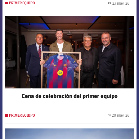
23 may. 26
PRIMER EQUIPO
label.
FCB Barcelona badge
Cena de celebración del primer equipo
20 may. 26
PRIMER EQUIPO
label.
FCB Barcelona badge