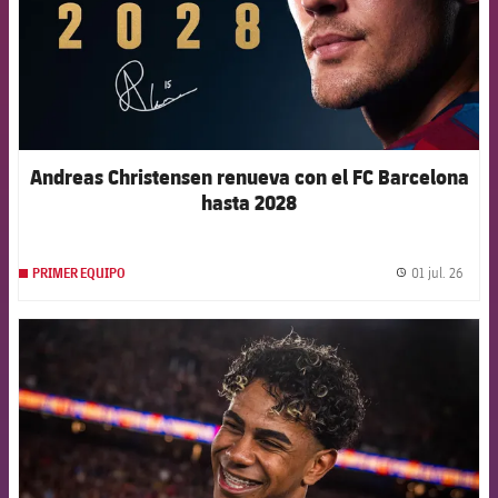
Andreas Christensen renueva con el FC Barcelona
hasta 2028
01 jul. 26
PRIMER EQUIPO
label.
FCB Barcelona badge