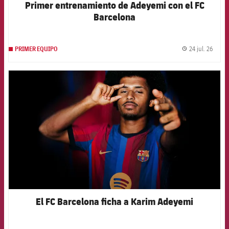
Primer entrenamiento de Adeyemi con el FC
Barcelona
24 jul. 26
PRIMER EQUIPO
label.
FCB Barcelona badge
El FC Barcelona ficha a Karim Adeyemi