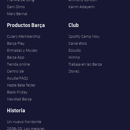
Dani Olmo
Karim Adeyemi
Marc Bernal
Productos Barça
Club
Culers Membership
Spotify Camp Nou
Barça Play
Canal ético
Entradas y Museo
Escudo
Barça App
Himno
Tienda online
Trabaja en las Barça
Centro de
Stores
Ayuda/FAQs
Hazte Beta Tester
Black Friday
Navidad Barça
Historia
Un nuevo horizonte
2008-20. Los mejores