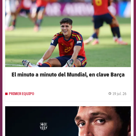
El minuto a minuto del Mundial, en clave Barça
19 jul. 26
PRIMER EQUIPO
label.
FCB Barcelona badge