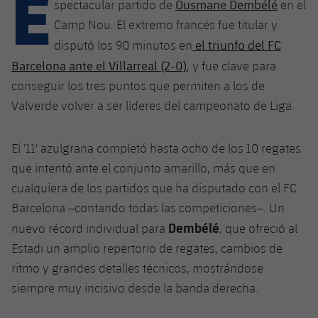
E
Calendario
Ousmane Dembélé
spectacular partido de
en el
Campus Verano
Base
Camp Nou. El extremo francés fue titular y
SUB13
SUB13 B
Entradas
Barça Atlètic
el triunfo del FC
disputó los 90 minutos en
plusicon
más
PLUSICON
MÁS
SUB12
Barcelona ante el Villarreal (2-0)
, y fue clave para
SUB12 C
Gameday Shows
Junior
Primer Equipo
Instalaciones
conseguir los tres puntos que permiten a los de
plusicon
más
SUB11 A
SUB11 C
Valverde volver a ser líderes del campeonato de Liga.
Resultados
Cadete A
Actualidad
Barça Atlètic
Spotify Camp Nou
plusicon
más
SUB11 B
Clasificación
El '11' azulgrana completó hasta ocho de los 10 regates
Cadete B
Calendario
Actualidad
Palau Blaugrana
Base
plusicon
más
que intentó ante el conjunto amarillo, más que en
SUB10 A
Jugadores
Infantil A
cualquiera de los partidos que ha disputado con el FC
Entradas
Calendario
Estadi Johan Cruyff
Actualidad
SUB10 B
Barcelona –contando todas las competiciones–. Un
PLUSICON
MÁS
Fotos
Infantil B
Resultados
Dembélé
nuevo récord individual para
, que ofreció al
Resultados
Juvenil
Barça Cafe
Primer equipo
SUB9 A
plusicon
más
Estadi un amplio repertorio de regates, cambios de
plusicon
más
Historia
Mini
Clasificaciones
Clasificaciones
ritmo y grandes detalles técnicos, mostrándose
Cadete A
Ciutat Esportiva
Actualidad
SUB9 B
Barça Atlètic
plusicon
más
Servicios
Palmarés
siempre muy incisivo desde la banda derecha.
plusicon
más
Jugadores
Jugadores
Cadete B
Calendario
SUB8 A
La Masia
Actualidad
Base