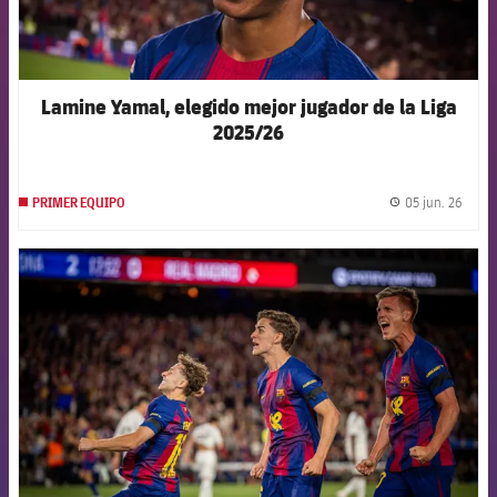
Lamine Yamal, elegido mejor jugador de la Liga
2025/26
05 jun. 26
PRIMER EQUIPO
label.
FCB Barcelona badge