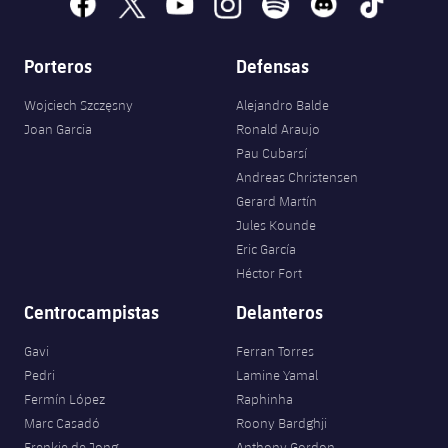
facebook
x
youtube
instagram
spotify
discord
tiktok
Porteros
Defensas
Wojciech Szczęsny
Alejandro Balde
Joan Garcia
Ronald Araujo
Pau Cubarsí
Andreas Christensen
Gerard Martín
Jules Kounde
Eric García
Héctor Fort
Centrocampistas
Delanteros
Gavi
Ferran Torres
Pedri
Lamine Yamal
Fermín López
Raphinha
Marc Casadó
Roony Bardghji
Frenkie de Jong
Anthony Gordon