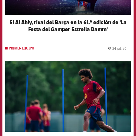
El Al Ahly, rival del Barça en la 61.ª edición de 'La
Festa del Gamper Estrella Damm'
24 jul. 26
PRIMER EQUIPO
label.
FCB Barcelona badge