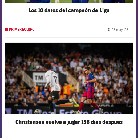
Los 10 datos del campeón de Liga
26 may. 26
PRIMER EQUIPO
label.
FCB Barcelona badge
Christensen vuelve a jugar 158 días después