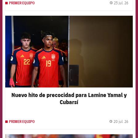
23 jul. 26
PRIMER EQUIPO
label.
FCB Barcelona badge
Nuevo hito de precocidad para Lamine Yamal y
Cubarsí
20 jul. 26
PRIMER EQUIPO
label.
FCB Barcelona badge