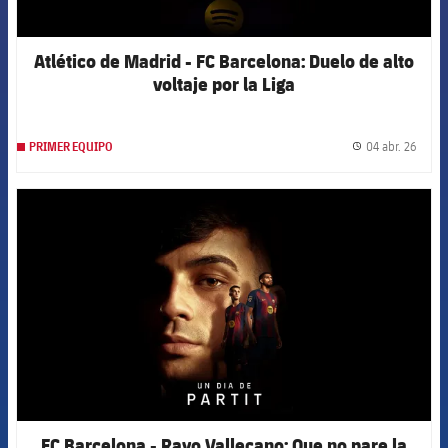
Atlético de Madrid - FC Barcelona: Duelo de alto
voltaje por la Liga
04 abr. 26
PRIMER EQUIPO
label.
FCB Barcelona badge
FC Barcelona - Rayo Vallecano: Que no pare la