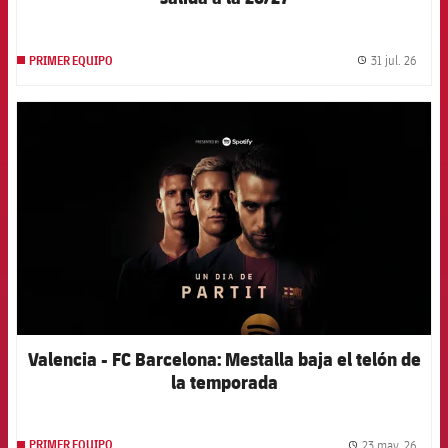
31 jul. 26
PRIMER EQUIPO
label.
FCB Barcelona badge
Valencia - FC Barcelona: Mestalla baja el telón de
la temporada
23 may. 26
PRIMER EQUIPO