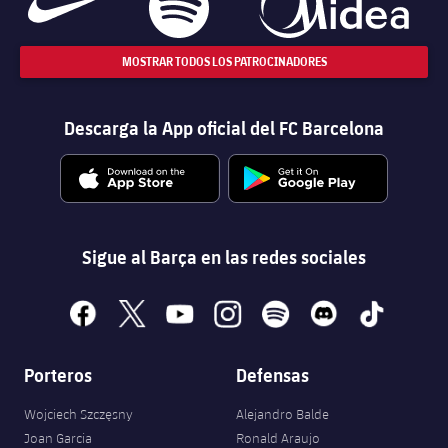
MOSTRAR TODOS LOS PATROCINADORES
Descarga la App oficial del FC Barcelona
Sigue al Barça en las redes sociales
facebook
x
youtube
instagram
spotify
discord
tiktok
Porteros
Defensas
Wojciech Szczęsny
Alejandro Balde
Joan Garcia
Ronald Araujo