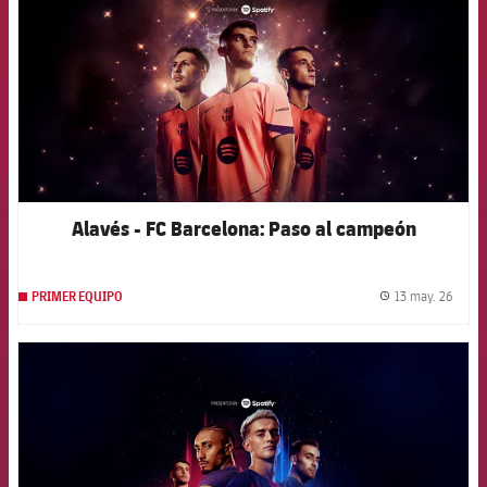
Alavés - FC Barcelona: Paso al campeón
13 may. 26
PRIMER EQUIPO
label.
FCB Barcelona badge