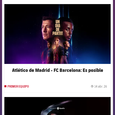
FCB Barcelona badge
Atlético de Madrid - FC Barcelona: Es posible
14 abr. 26
PRIMER EQUIPO
label.
FCB Barcelona badge