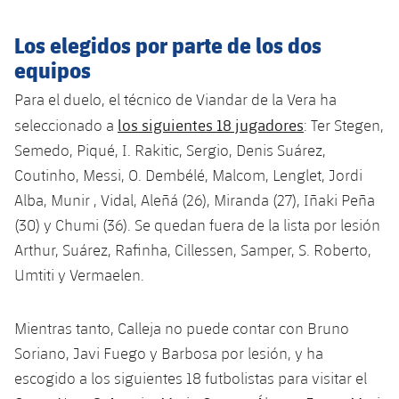
Jugadores
Clasificaciones
Juvenil
Noticias
Atletismo
plusicon
más
Los elegidos por parte de los dos
Fotos
equipos
Infantil
Actualidad
Baloncesto en silla de ruedas
plusicon
más
Para el duelo, el técnico de Viandar de la Vera ha
Historia
Alevín
Masculino
los siguientes 18 jugadores
seleccionado a
: Ter Stegen,
Actualidad
Hockey sobre hielo
plusicon
más
Palmarés
Semedo, Piqué, I. Rakitic, Sergio, Denis Suárez,
Femenino
Jugadores
Coutinho, Messi, O. Dembélé, Malcom, Lenglet, Jordi
Actualidad
Hockey hierba
plusicon
más
Alba, Munir , Vidal, Aleñá (26), Miranda (27), Iñaki Peña
Agenda
Calendario
Jugadores
(30) y Chumi (36). Se quedan fuera de la lista por lesión
Noticias
Patinaje artístico
plusicon
más
Arthur, Suárez, Rafinha, Cillessen, Samper, S. Roberto,
Resultados
Calendario
Hockey Hierba Masculino
Umtiti y Vermaelen.
Escuela de Patinaje
Actualidad
Clasificaciones
Resultados
Hockey Hierba Femenino
Plantilla
Rugby
Mientras tanto, Calleja no puede contar con Bruno
plusicon
más
Soriano, Javi Fuego y Barbosa por lesión, y ha
Clasificaciones
Agenda
Actualidad
Voleibol
escogido a los siguientes 18 futbolistas para visitar el
plusicon
más