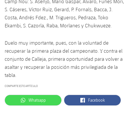
Camp Nou: S. Asenjo, Mario Gaspar, Álvaro, Funes Mori,
Jugadores
Noticias
Apúntate a las amateurs
S. Cáseres, Víctor Ruiz, Gerard, P. Fornals, Bacca, J.
plusicon
más
Costa, Andrés Fdez., M. Trigueros, Pedraza, Toko
Calendario
Voleibol masculino
Apúntate a las amateurs
Ekambi, S. Cazorla, Raba, Morlanes y Chukwueze.
PLUSICON
MÁS
Resultados
Voleibol femenino
Carnet de las Secciones Amateurs
League of Legends
Duelo muy importante, pues, con la voluntad de
Clasificaciones
recuperar la primera plaza del campeonato. Y contra el
VALORANT Rising
conjunto de Calleja, primera oportunidad para volver a
Fotos
asaltar y recuperar la posición más privilegiada de la
VALORANT Game Changers
tabla.
eFootball
COMPARTE ESTE ARTÍCULO
label.aria.whatsapp
label.aria.facebook
Whatsapp
Facebook