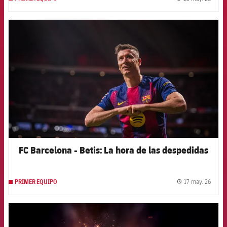
label.
FCB Barcelona badge
FC Barcelona - Betis: La hora de las despedidas
17 may. 26
PRIMER EQUIPO
label.
FCB Barcelona badge