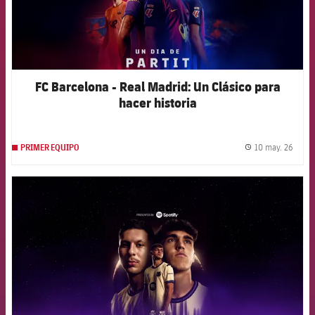
FC Barcelona - Real Madrid: Un Clásico para
hacer historia
10 may. 26
PRIMER EQUIPO
label.
FCB Barcelona badge