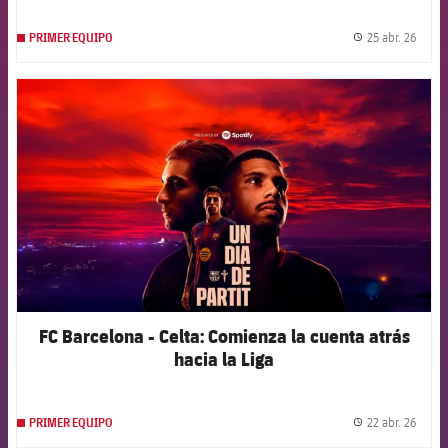
25 abr. 26
PRIMER EQUIPO
label.
FCB Barcelona badge
FC Barcelona - Celta: Comienza la cuenta atrás
hacia la Liga
22 abr. 26
PRIMER EQUIPO
label.