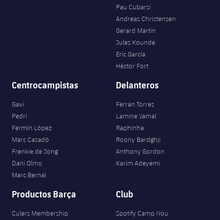
Pau Cubarsí
Andreas Christensen
Gerard Martín
Jules Kounde
Eric García
Héctor Fort
Centrocampistas
Delanteros
Gavi
Ferran Torres
Pedri
Lamine Yamal
Fermín López
Raphinha
Marc Casadó
Roony Bardghji
Frenkie de Jong
Anthony Gordon
Dani Olmo
Karim Adeyemi
Marc Bernal
Productos Barça
Club
Culers Membership
Spotify Camp Nou