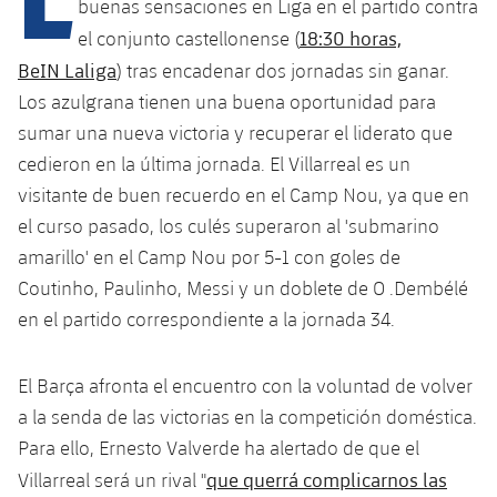
Calendario
buenas sensaciones en Liga en el partido contra
Campus Verano
Base
18:30 horas,
el conjunto castellonense (
SUB13
SUB13 B
Entradas
Barça Atlètic
BeIN Laliga
) tras encadenar dos jornadas sin ganar.
plusicon
más
PLUSICON
MÁS
SUB12
Los azulgrana tienen una buena oportunidad para
SUB12 C
Gameday Shows
Junior
Primer Equipo
Instalaciones
sumar una nueva victoria y recuperar el liderato que
plusicon
más
SUB11 A
SUB11 C
cedieron en la última jornada. El Villarreal es un
Resultados
Cadete A
Actualidad
Barça Atlètic
Spotify Camp Nou
visitante de buen recuerdo en el Camp Nou, ya que en
plusicon
más
SUB11 B
el curso pasado, los culés superaron al 'submarino
Clasificación
Cadete B
Calendario
Actualidad
Palau Blaugrana
Base
amarillo' en el Camp Nou por 5-1 con goles de
plusicon
más
SUB10 A
Jugadores
Coutinho, Paulinho, Messi y un doblete de O .Dembélé
Infantil A
Entradas
Calendario
Estadi Johan Cruyff
Actualidad
en el partido correspondiente a la jornada 34.
SUB10 B
PLUSICON
MÁS
Fotos
Infantil B
Resultados
Resultados
Juvenil
Barça Cafe
Primer equipo
SUB9 A
plusicon
más
El Barça afronta el encuentro con la voluntad de volver
plusicon
más
Historia
Mini
Clasificaciones
Clasificaciones
a la senda de las victorias en la competición doméstica.
Cadete A
Ciutat Esportiva
Actualidad
SUB9 B
Barça Atlètic
plusicon
más
Para ello, Ernesto Valverde ha alertado de que el
Servicios
Palmarés
plusicon
más
Jugadores
Jugadores
Cadete B
que querrá complicarnos las
Villarreal será un rival "
Calendario
SUB8 A
La Masia
Actualidad
Base