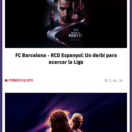
FC Barcelona - RCD Espanyol: Un derbi para
acercar la Liga
11 abr. 26
PRIMER EQUIPO
label.
FCB Barcelona badge