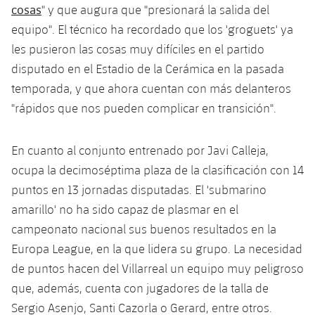
plusicon
más
Servicios Médicos
cosas
" y que augura que "presionará la salida del
Acreditaciones
Fotos
Fotos
Infantil A
Entradas
equipo". El técnico ha recordado que los 'groguets' ya
SUB8 B
Calendario
Campus Verano
Actualidad
Accesibilidad
les pusieron las cosas muy difíciles en el partido
Historia
Instalaciones
Infantil B
Resultados
Resultados
disputado en el Estadio de la Cerámica en la pasada
Juvenil
PLUSICON
MÁS
Palmarés
temporada, y que ahora cuentan con más delanteros
Clasificaciones
Jugadores
Cadete
"rápidos que nos pueden complicar en transición".
Primer equipo
plusicon
más
Jugadors
Clasificaciones
Infantil
Actualidad
Barça Atlètic
En cuanto al conjunto entrenado por Javi Calleja,
plusicon
más
Fotos
ocupa la decimoséptima plaza de la clasificación con 14
Alevín
Calendario
Actualidad
Base
puntos en 13 jornadas disputadas. El 'submarino
plusicon
más
Palmarés
amarillo' no ha sido capaz de plasmar en el
Entradas
Calendario
Campus Verano
Actualidad
campeonato nacional sus buenos resultados en la
Historia
Europa League, en la que lidera su grupo. La necesidad
Resultados
Resultados
Barça C
de puntos hacen del Villarreal un equipo muy peligroso
PLUSICON
MÁS
que, además, cuenta con jugadores de la talla de
Clasificaciones
Jugadores
Junior
Información general
plusicon
más
Sergio Asenjo, Santi Cazorla o Gerard, entre otros.