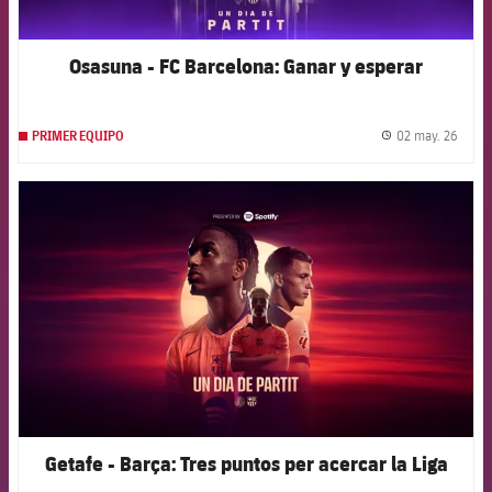
Osasuna - FC Barcelona: Ganar y esperar
02 may. 26
PRIMER EQUIPO
label.
FCB Barcelona badge
Getafe - Barça: Tres puntos per acercar la Liga