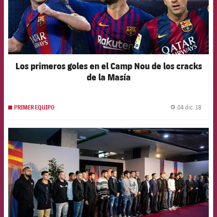
Los primeros goles en el Camp Nou de los cracks
de la Masía
04 dic. 18
PRIMER EQUIPO
label.
FCB Barcelona badge