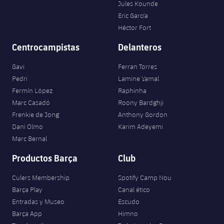
Jules Kounde
Eric García
Héctor Fort
Centrocampistas
Delanteros
Gavi
Ferran Torres
Pedri
Lamine Yamal
Fermín López
Raphinha
Marc Casadó
Roony Bardghji
Frenkie de Jong
Anthony Gordon
Dani Olmo
Karim Adeyemi
Marc Bernal
Productos Barça
Club
Culers Membership
Spotify Camp Nou
Barça Play
Canal ético
Entradas y Museo
Escudo
Barça App
Himno