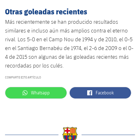
plusicon
más
Servicios Médicos
Acreditaciones
Fotos
Fotos
Otras goleadas recientes
Infantil A
Entradas
SUB8 B
Calendario
Campus Verano
Actualidad
Accesibilidad
Más recientemente se han producido resultados
Historia
Instalaciones
Infantil B
Resultados
Resultados
similares e incluso aún más amplios contra el eterno
Juvenil
PLUSICON
MÁS
Palmarés
rival. Los 5-0 en el Camp Nou de 1994 y de 2010, el 0-5
Clasificaciones
Jugadores
Cadete
en el Santiago Bernabéu de 1974, el 2-6 de 2009 o el 0-
Primer equipo
plusicon
más
4 de 2015 son algunas de las goleadas recientes más
Jugadors
Clasificaciones
Infantil
recordadas por los culés.
Actualidad
Barça Atlètic
plusicon
más
Fotos
COMPARTE ESTE ARTÍCULO
Alevín
Calendario
Actualidad
Base
plusicon
más
Palmarés
label.aria.whatsapp
label.aria.facebook
Whatsapp
Facebook
Entradas
Calendario
Campus Verano
Actualidad
Historia
Resultados
Resultados
Barça C
PLUSICON
MÁS
Clasificaciones
Jugadores
Junior
Información general
plusicon
más