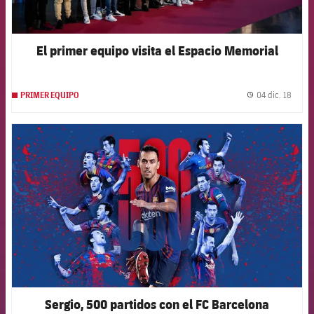
El primer equipo visita el Espacio Memorial
04 dic. 18
PRIMER EQUIPO
label.
FCB Barcelona badge
Sergio, 500 partidos con el FC Barcelona