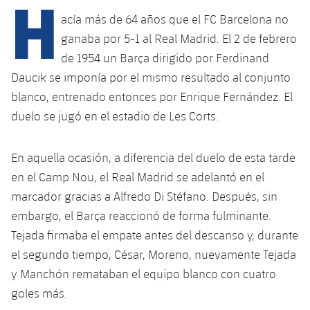
H
Calendario
Campus Verano
Base
acía más de 64 años que el FC Barcelona no
SUB13
SUB13 B
Entradas
ganaba por 5-1 al Real Madrid. El 2 de febrero
Barça Atlètic
plusicon
más
PLUSICON
MÁS
de 1954 un Barça dirigido por Ferdinand
SUB12
SUB12 C
Gameday Shows
Junior
Daucik se imponía por el mismo resultado al conjunto
Primer Equipo
Instalaciones
plusicon
más
blanco, entrenado entonces por Enrique Fernández. El
SUB11 A
SUB11 C
Resultados
Cadete A
duelo se jugó en el estadio de Les Corts.
Actualidad
Barça Atlètic
Spotify Camp Nou
plusicon
más
SUB11 B
Clasificación
Cadete B
Calendario
Actualidad
Palau Blaugrana
Base
En aquella ocasión, a diferencia del duelo de esta tarde
plusicon
más
SUB10 A
Jugadores
en el Camp Nou, el Real Madrid se adelantó en el
Infantil A
Entradas
Calendario
Estadi Johan Cruyff
Actualidad
marcador gracias a Alfredo Di Stéfano. Después, sin
SUB10 B
PLUSICON
MÁS
Fotos
Infantil B
embargo, el Barça reaccionó de forma fulminante.
Resultados
Resultados
Juvenil
Barça Cafe
Primer equipo
Tejada firmaba el empate antes del descanso y, durante
SUB9 A
plusicon
más
plusicon
más
Historia
Mini
el segundo tiempo, César, Moreno, nuevamente Tejada
Clasificaciones
Clasificaciones
Cadete A
Ciutat Esportiva
Actualidad
SUB9 B
Barça Atlètic
y Manchón remataban el equipo blanco con cuatro
plusicon
más
Servicios
Palmarés
plusicon
más
Jugadores
goles más.
Jugadores
Cadete B
Calendario
SUB8 A
La Masia
Actualidad
Base