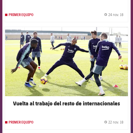
24 nov. 18
PRIMER EQUIPO
label.
FCB Barcelona badge
Vuelta al trabajo del resto de internacionales
22 nov. 18
PRIMER EQUIPO
label.