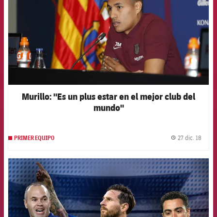
Murillo: "Es un plus estar en el mejor club del
mundo"
27 dic. 18
PRIMER EQUIPO
label.
FCB Barcelona badge