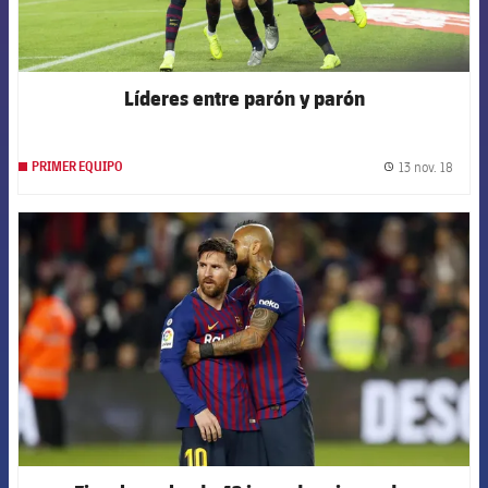
Líderes entre parón y parón
13 nov. 18
PRIMER EQUIPO
label.
FCB Barcelona badge