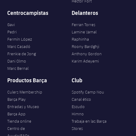
Héctor Fort
Centrocampistas
Delanteros
Gavi
Ferran Torres
Pedri
Lamine Yamal
Fermín López
Raphinha
Marc Casadó
Roony Bardghji
Frenkie de Jong
Anthony Gordon
Dani Olmo
Karim Adeyemi
Marc Bernal
Productos Barça
Club
Culers Membership
Spotify Camp Nou
Barça Play
Canal ético
Entradas y Museo
Escudo
Barça App
Himno
Tienda online
Trabaja en las Barça
Centro de
Stores
Ayuda/FAQs