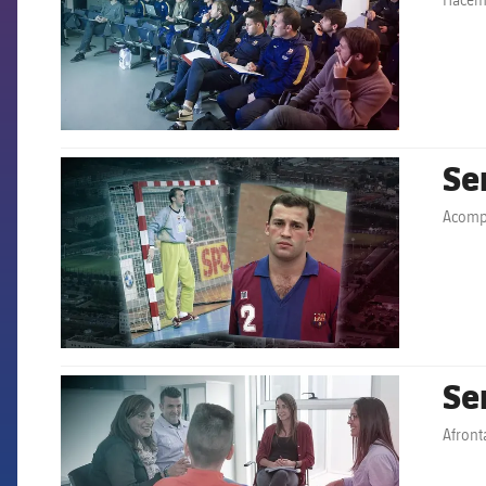
Se
FCB Barcelona badge
Acompa
Se
FCB Barcelona badge
Afront