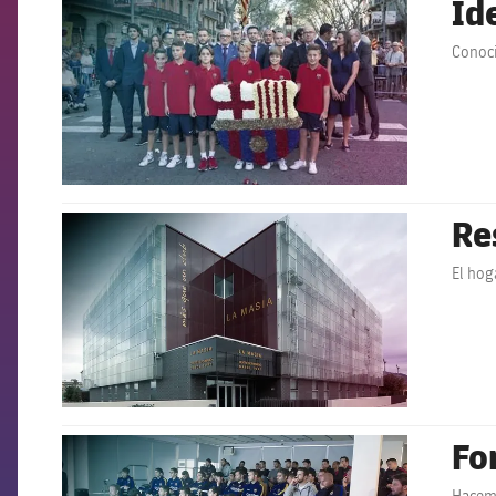
Id
FCB Barcelona badge
Conoci
Re
FCB Barcelona badge
El hog
Fo
FCB Barcelona badge
Hacemo