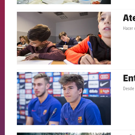
At
FCB Barcelona badge
Hacer 
En
FCB Barcelona badge
Desde 