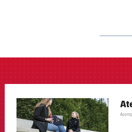
label.aria.barcelon
At
FCB Barcelona badge
Acompa