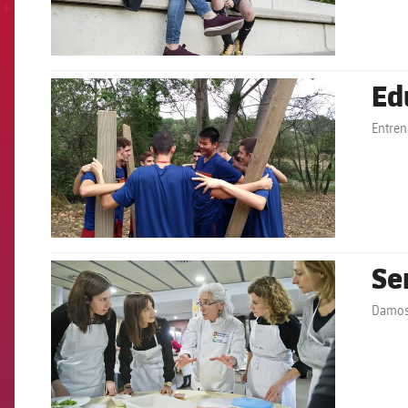
Ed
FCB Barcelona badge
Entren
Se
FCB Barcelona badge
Damos 