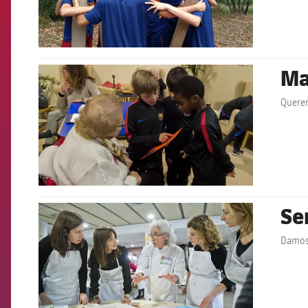
Ma
FCB Barcelona badge
Querem
Se
FCB Barcelona badge
Damos 