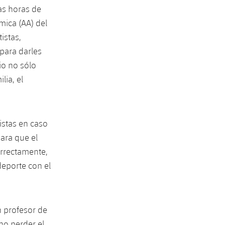
as horas de
mica (AA) del
istas,
para darles
io no sólo
lia, el
istas en caso
para que el
rrectamente,
deporte con el
 profesor de
no perder el