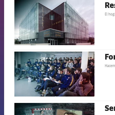
Re
FCB Barcelona badge
El hog
Fo
FCB Barcelona badge
Hacemo
Se
FCB Barcelona badge