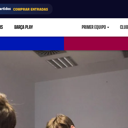
artidos
COMPRAR ENTRADAS
RS
BARÇA PLAY
PRIMER EQUIPO
CLUB
LABEL.ARIA.CARETD