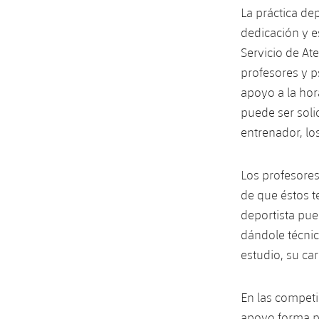
La práctica d
dedicación y e
Servicio de Ate
profesores y p
apoyo a la hor
puede ser solic
entrenador, los
Los profesores
de que éstos t
deportista pu
dándole técnic
estudio, su car
En las compet
apoyo forma pa