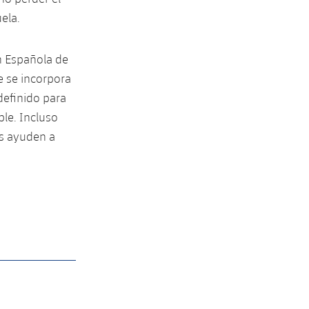
ela.
n Española de
e se incorpora
definido para
le. Incluso
os ayuden a