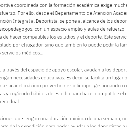
eportiva coordinada con la formación académica exige much
sfuerzo. Por ello, desde el Departamento de Atención Acadé
nción Integral al Deportista, se pone al alcance de los deport
sicopedagogos, con un espacio amplio y aulas de refuerzo, 
a de hacer compatibles los estudios y el deporte. Este servic
itado por el jugador, sino que también lo puede pedir la fami
 servicios médicos...
, a través del espacio de apoyo escolar, ayudan a los deport
engan necesidades educativas. Es decir, se facilita un lugar 
eda sacar el máximo provecho de su tiempo, gestionando co
as y cogiendo hábitos de estudio para hacer compatible el 
rera dual.
iciones que tengan una duración mínima de una semana, un
rte de la expedición para poder ayudar a los deportistas a 