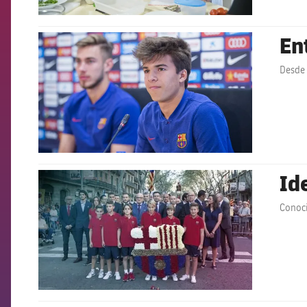
En
FCB Barcelona badge
Desde 
Id
FCB Barcelona badge
Conoci