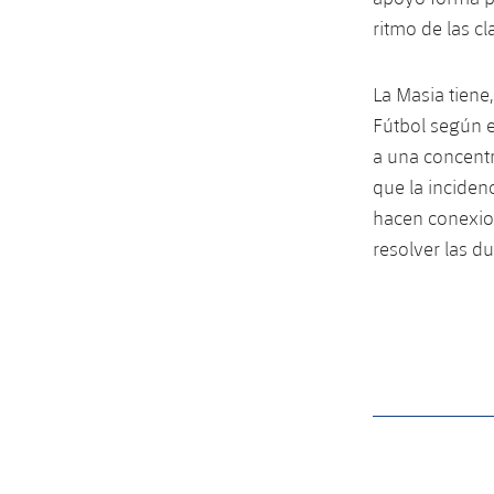
ritmo de las c
La Masia tiene
Fútbol según e
a una concentr
que la inciden
hacen conexio
resolver las d
label.aria.barcelon