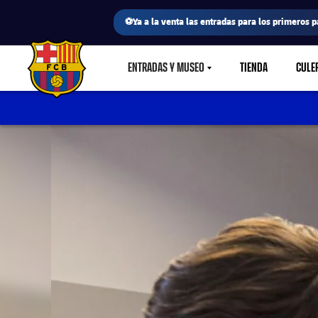
⚽Ya a la venta las entradas para los primeros p
ENTRADAS Y MUSEO
TIENDA
CULE
LABEL.SHARE.CARETDOWN
FC Barcelona club badge