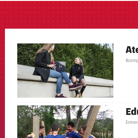
At
FCB Barcelona badge
Acompa
Ed
FCB Barcelona badge
Entren