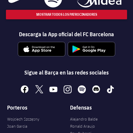
MOSTRAR TODOS LOS PATROCINADORES
Descarga la App oficial del FC Barcelona
Sigue al Barça en las redes sociales
facebook
x
youtube
instagram
spotify
discord
tiktok
Porteros
Defensas
Wojciech Szczęsny
Alejandro Balde
Joan Garcia
Ronald Araujo