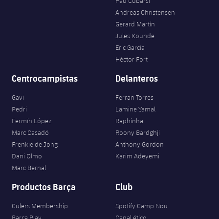
Pau Cubarsí
Andreas Christensen
Gerard Martín
Jules Kounde
Eric García
Héctor Fort
Centrocampistas
Delanteros
Gavi
Ferran Torres
Pedri
Lamine Yamal
Fermín López
Raphinha
Marc Casadó
Roony Bardghji
Frenkie de Jong
Anthony Gordon
Dani Olmo
Karim Adeyemi
Marc Bernal
Productos Barça
Club
Culers Membership
Spotify Camp Nou
Barça Play
Canal ético