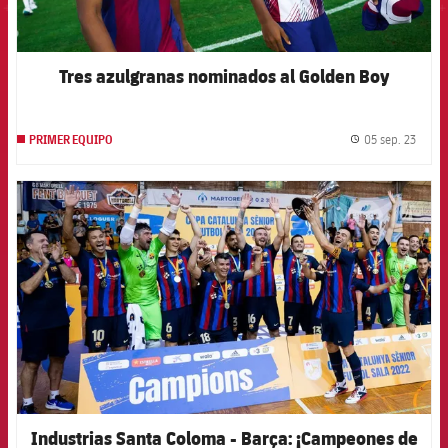
Tres azulgranas nominados al Golden Boy
05 sep. 23
PRIMER EQUIPO
label.
FCB Barcelona badge
Industrias Santa Coloma - Barça: ¡Campeones de