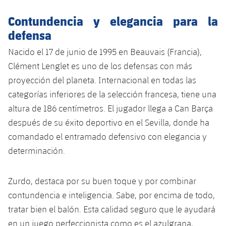
Jugadores
Clasificaciones
Juvenil
Noticias
Atletismo
Contundencia y elegancia para la
plusicon
más
Fotos
defensa
Infantil
Actualidad
Baloncesto en silla de ruedas
plusicon
más
Nacido el 17 de junio de 1995 en Beauvais (Francia),
Historia
Alevín
Clément Lenglet es uno de los defensas con más
Masculino
Actualidad
Hockey sobre hielo
plusicon
más
proyección del planeta. Internacional en todas las
Palmarés
categorías inferiores de la selección francesa, tiene una
Femenino
Jugadores
Actualidad
Hockey hierba
plusicon
más
altura de 186 centímetros. El jugador llega a Can Barça
Agenda
después de su éxito deportivo en el Sevilla, donde ha
Calendario
Jugadores
Noticias
Patinaje artístico
plusicon
más
comandado el entramado defensivo con elegancia y
Resultados
determinación.
Calendario
Hockey Hierba Masculino
Escuela de Patinaje
Actualidad
Clasificaciones
Resultados
Hockey Hierba Femenino
Zurdo, destaca por su buen toque y por combinar
Plantilla
Rugby
plusicon
más
contundencia e inteligencia. Sabe, por encima de todo,
Clasificaciones
Agenda
tratar bien el balón. Esta calidad seguro que le ayudará
Actualidad
Voleibol
plusicon
más
en un juego perfeccionista como es el azulgrana,