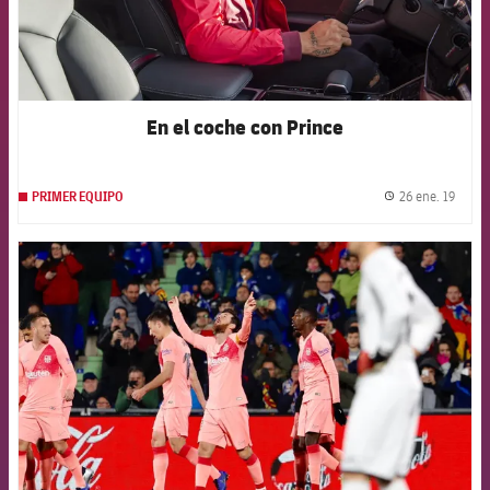
En el coche con Prince
26 ene. 19
PRIMER EQUIPO
label.
FCB Barcelona badge