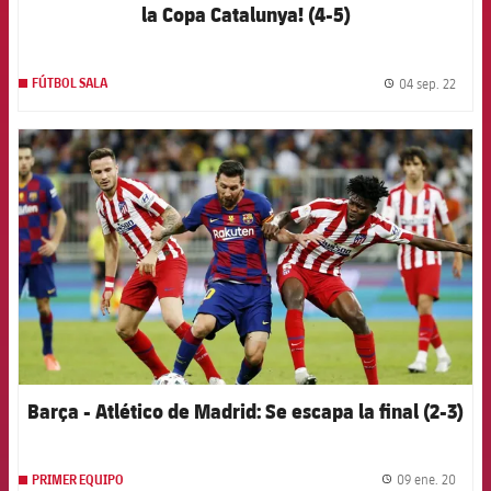
la Copa Catalunya! (4-5)
04 sep. 22
FÚTBOL SALA
label.
FCB Barcelona badge
Barça - Atlético de Madrid: Se escapa la final (2-3)
09 ene. 20
PRIMER EQUIPO
label.