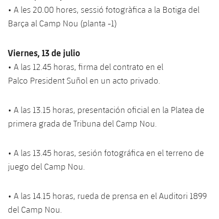
plusicon
más
Servicios Médicos
Acreditaciones
• A les 20.00 hores, sessió fotogràfica a la Botiga del
Fotos
Fotos
Infantil A
Entradas
SUB8 B
Calendario
Barça al Camp Nou (planta -1)
Campus Verano
Actualidad
Accesibilidad
Historia
Instalaciones
Infantil B
Resultados
Resultados
Juvenil
Viernes, 13 de julio
PLUSICON
MÁS
Palmarés
• A las 12.45 horas, firma del contrato en el
Clasificaciones
Jugadores
Cadete
Primer equipo
Palco President Suñol en un acto privado.
plusicon
más
Jugadors
Clasificaciones
Infantil
Actualidad
Barça Atlètic
plusicon
más
• A las 13.15 horas, presentación oficial en la Platea de
Fotos
Alevín
primera grada de Tribuna del Camp Nou.
Calendario
Actualidad
Base
plusicon
más
Palmarés
Entradas
• A las 13.45 horas, sesión fotográfica en el terreno de
Calendario
Campus Verano
Actualidad
Historia
juego del Camp Nou.
Resultados
Resultados
Barça C
PLUSICON
MÁS
• A las 14.15 horas, rueda de prensa en el Auditori 1899
Clasificaciones
Jugadores
Junior
Información general
del Camp Nou.
plusicon
más