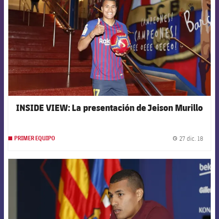
INSIDE VIEW: La presentación de Jeison Murillo
27 dic. 18
PRIMER EQUIPO
label.
FCB Barcelona badge