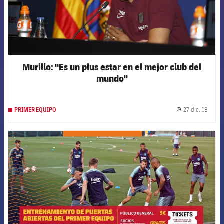
Murillo: "Es un plus estar en el mejor club del
mundo"
27 dic. 18
PRIMER EQUIPO
label.
FCB Barcelona badge