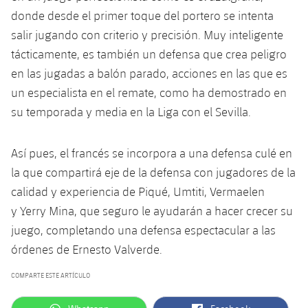
Jugadores
donde desde el primer toque del portero se intenta
Noticias
Apúntate a las amateurs
plusicon
más
salir jugando con criterio y precisión. Muy inteligente
Calendario
Voleibol masculino
tácticamente, es también un defensa que crea peligro
Apúntate a las amateurs
PLUSICON
MÁS
en las jugadas a balón parado, acciones en las que es
Resultados
Voleibol femenino
Carnet de las Secciones Amateurs
League of Legends
un especialista en el remate, como ha demostrado en
su temporada y media en la Liga con el Sevilla.
Clasificaciones
VALORANT Rising
Fotos
Así pues, el francés se incorpora a una defensa culé en
VALORANT Game Changers
la que compartirá eje de la defensa con jugadores de la
calidad y experiencia de Piqué, Umtiti, Vermaelen
eFootball
y Yerry Mina, que seguro le ayudarán a hacer crecer su
juego, completando una defensa espectacular a las
órdenes de Ernesto Valverde.
COMPARTE ESTE ARTÍCULO