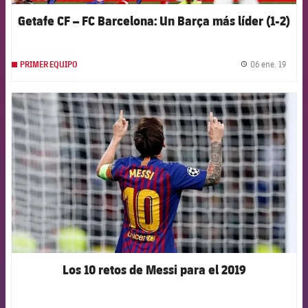
Getafe CF – FC Barcelona: Un Barça más líder (1-2)
06 ene. 19
PRIMER EQUIPO
label.
FCB Barcelona badge
Los 10 retos de Messi para el 2019