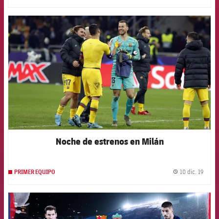
FCB Barcelona badge
Noche de estrenos en Milán
10 dic. 19
PRIMER EQUIPO
label.
FCB Barcelona badge