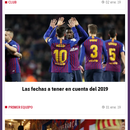
02 ene. 19
CLUB
label.
FCB Barcelona badge
Las fechas a tener en cuenta del 2019
01 ene. 19
PRIMER EQUIPO
label.
FCB Barcelona badge