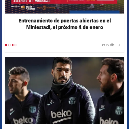
Entrenamiento de puertas abiertas en el
Miniestadi, el próximo 4 de enero
19 dic. 18
CLUB
label.
FCB Barcelona badge