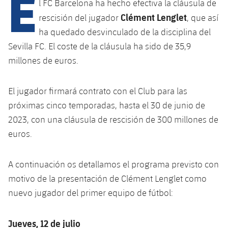
E
Calendario
l FC Barcelona ha hecho efectiva la cláusula de
Campus Verano
Base
Clément Lenglet
rescisión del jugador
, que así
SUB13
SUB13 B
Entradas
Barça Atlètic
ha quedado desvinculado de la disciplina del
plusicon
más
PLUSICON
MÁS
SUB12
Sevilla FC. El coste de la cláusula ha sido de 35,9
SUB12 C
Gameday Shows
Junior
Primer Equipo
Instalaciones
millones de euros.
plusicon
más
SUB11 A
SUB11 C
Resultados
Cadete A
Actualidad
Barça Atlètic
Spotify Camp Nou
El jugador firmará contrato con el Club para las
plusicon
más
SUB11 B
Clasificación
próximas cinco temporadas, hasta el 30 de junio de
Cadete B
Calendario
Actualidad
Palau Blaugrana
Base
2023, con una cláusula de rescisión de 300 millones de
plusicon
más
SUB10 A
Jugadores
Infantil A
euros.
Entradas
Calendario
Estadi Johan Cruyff
Actualidad
SUB10 B
PLUSICON
MÁS
Fotos
Infantil B
Resultados
A continuación os detallamos el programa previsto con
Resultados
Juvenil
Barça Cafe
Primer equipo
SUB9 A
plusicon
más
motivo de la presentación de Clément Lenglet como
plusicon
más
Historia
Mini
Clasificaciones
Clasificaciones
nuevo jugador del primer equipo de fútbol:
Cadete A
Ciutat Esportiva
Actualidad
SUB9 B
Barça Atlètic
plusicon
más
Servicios
Palmarés
plusicon
más
Jugadores
Jugadores
Cadete B
Jueves, 12 de julio
Calendario
SUB8 A
La Masia
Actualidad
Base