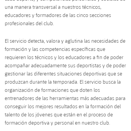
Calendario
Campus Verano
Base
una manera transversal a nuestros técnicos,
SUB13
SUB13 B
educadores y formadores de las cinco secciones
Entradas
Barça Atlètic
plusicon
más
PLUSICON
MÁS
profesionales del club.
SUB12
SUB12 C
Gameday Shows
Junior
Primer Equipo
Instalaciones
plusicon
más
El servicio detecta, valora y aglutina las necesidades de
SUB11 A
SUB11 C
Resultados
Cadete A
formación y las competencias específicas que
Actualidad
Barça Atlètic
Spotify Camp Nou
plusicon
más
SUB11 B
requieren los técnicos y los educadores a fin de poder
Clasificación
Cadete B
Calendario
acompañar adecuadamente sus deportistas y de poder
Actualidad
Palau Blaugrana
Base
plusicon
más
SUB10 A
gestionar las diferentes situaciones deportivas que se
Jugadores
Infantil A
Entradas
Calendario
produzcan durante la temporada. El servicio busca la
Estadi Johan Cruyff
Actualidad
SUB10 B
PLUSICON
MÁS
Fotos
organización de formaciones que doten los
Infantil B
Resultados
Resultados
Juvenil
Barça Cafe
Primer equipo
entrenadores de las herramientas más adecuadas para
SUB9 A
plusicon
más
plusicon
más
Historia
Mini
conseguir los mejores resultados en la formación del
Clasificaciones
Clasificaciones
Cadete A
Ciutat Esportiva
Actualidad
SUB9 B
Barça Atlètic
talento de los jóvenes que están en el proceso de
plusicon
más
Servicios
Palmarés
plusicon
más
Jugadores
formación deportiva y personal en nuestro club.
Jugadores
Cadete B
Calendario
SUB8 A
La Masia
Actualidad
Base