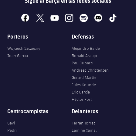
Sigue al Barça en las redes sociales
facebook
x
youtube
instagram
spotify
discord
tiktok
Porteros
Defensas
Wojciech Szczęsny
Alejandro Balde
Joan Garcia
Ronald Araujo
Pau Cubarsí
Andreas Christensen
Gerard Martín
Jules Kounde
Eric García
Héctor Fort
Centrocampistas
Delanteros
Gavi
Ferran Torres
Pedri
Lamine Yamal