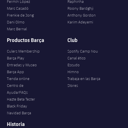
Fermín López
Raphinha
Marc Casadó
Roony Bardghji
Frenkie de Jong
Anthony Gordon
Dani Olmo
Karim Adeyemi
Marc Bernal
Productos Barça
Club
Culers Membership
Spotify Camp Nou
Barça Play
Canal ético
Entradas y Museo
Escudo
Barça App
Himno
Tienda online
Trabaja en las Barça
Centro de
Stores
Ayuda/FAQs
Hazte Beta Tester
Black Friday
Navidad Barça
Historia