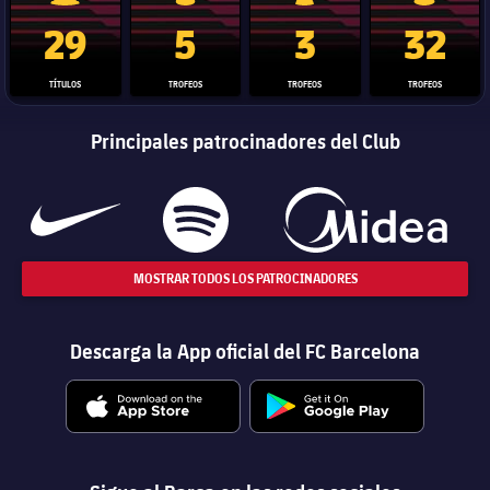
Trofeo de La Liga
Trofeo de la Liga de Campeones
Trofeo del Mundial de Clube
Copa del 
29
5
3
32
TÍTULOS
TROFEOS
TROFEOS
TROFEOS
Principales patrocinadores del Club
MOSTRAR TODOS LOS PATROCINADORES
Descarga la App oficial del FC Barcelona