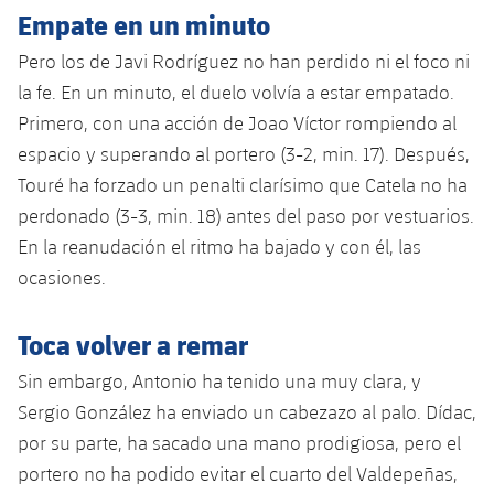
Empate en un minuto
Jugadores
Noticias
Apúntate a las amateurs
plusicon
más
Pero los de Javi Rodríguez no han perdido ni el foco ni
Calendario
Voleibol masculino
Apúntate a las amateurs
la fe. En un minuto, el duelo volvía a estar empatado.
PLUSICON
MÁS
Primero, con una acción de Joao Víctor rompiendo al
Resultados
Voleibol femenino
Carnet de las Secciones Amateurs
League of Legends
espacio y superando al portero (3-2, min. 17). Después,
Touré ha forzado un penalti clarísimo que Catela no ha
Clasificaciones
VALORANT Rising
perdonado (3-3, min. 18) antes del paso por vestuarios.
Fotos
En la reanudación el ritmo ha bajado y con él, las
VALORANT Game Changers
ocasiones.
eFootball
Toca volver a remar
Sin embargo, Antonio ha tenido una muy clara, y
Sergio González ha enviado un cabezazo al palo. Dídac,
por su parte, ha sacado una mano prodigiosa, pero el
portero no ha podido evitar el cuarto del Valdepeñas,