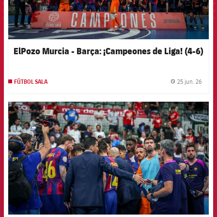
ElPozo Murcia - Barça: ¡Campeones de Liga! (4-6)
25 jun. 26
FÚTBOL SALA
label.
FCB Barcelona badge