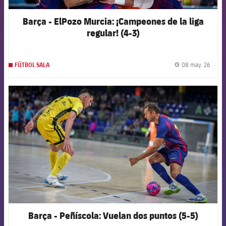
Barça - ElPozo Murcia: ¡Campeones de la liga
regular! (4-3)
08 may. 26
FÚTBOL SALA
label.
FCB Barcelona badge
Barça - Peñíscola: Vuelan dos puntos (5-5)