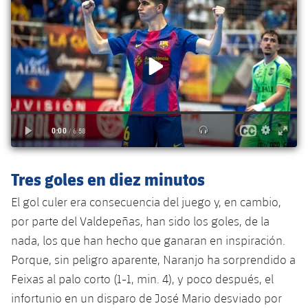
plusicon
más
Servicios Médicos
Acreditaciones
Fotos
Fotos
Infantil A
Entradas
SUB8 B
Calendario
Campus Verano
Actualidad
Accesibilidad
Historia
Instalaciones
Infantil B
Resultados
Resultados
Juvenil
PLUSICON
MÁS
Palmarés
Clasificaciones
Jugadores
Cadete
Primer equipo
plusicon
más
Jugadors
Clasificaciones
Infantil
Actualidad
Barça Atlètic
plusicon
más
Fotos
Alevín
Tres goles en diez minutos
Calendario
Actualidad
Base
plusicon
más
Palmarés
El gol culer era consecuencia del juego y, en cambio,
Entradas
Calendario
por parte del Valdepeñas, han sido los goles, de la
Campus Verano
Actualidad
Historia
nada, los que han hecho que ganaran en inspiración.
Resultados
Resultados
Barça C
Porque, sin peligro aparente, Naranjo ha sorprendido a
PLUSICON
MÁS
Feixas al palo corto (1-1, min. 4), y poco después, el
Clasificaciones
Jugadores
Junior
Información general
infortunio en un disparo de José Mario desviado por
plusicon
más