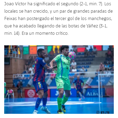
Jugadores
Joao Víctor ha significado el segundo (2-1, min. 7). Los
Clasificaciones
Juvenil
Noticias
Atletismo
locales se han crecido, y un par de grandes paradas de
plusicon
más
Fotos
Feixas han postergado el tercer gol de los manchegos,
Infantil
Actualidad
Baloncesto en silla de ruedas
que ha acabado llegando de las botas de Yáñez (3-1,
plusicon
más
Historia
Alevín
min. 14). Era un momento crítico.
Masculino
Actualidad
Hockey sobre hielo
plusicon
más
Palmarés
Femenino
Jugadores
Actualidad
Hockey hierba
plusicon
más
Agenda
Calendario
Jugadores
Noticias
Patinaje artístico
plusicon
más
Resultados
Calendario
Hockey Hierba Masculino
Escuela de Patinaje
Actualidad
Clasificaciones
Resultados
Hockey Hierba Femenino
Plantilla
Rugby
plusicon
más
Clasificaciones
Agenda
Actualidad
Voleibol
plusicon
más