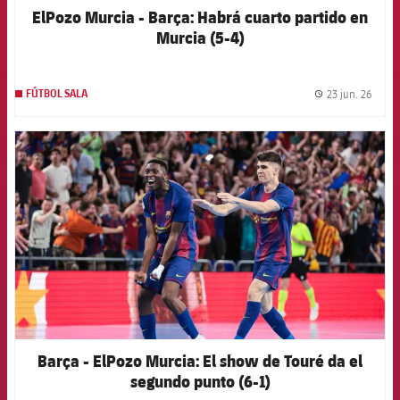
ElPozo Murcia - Barça: Habrá cuarto partido en
Murcia (5-4)
23 jun. 26
FÚTBOL SALA
label.
FCB Barcelona badge
Barça - ElPozo Murcia: El show de Touré da el
segundo punto (6-1)