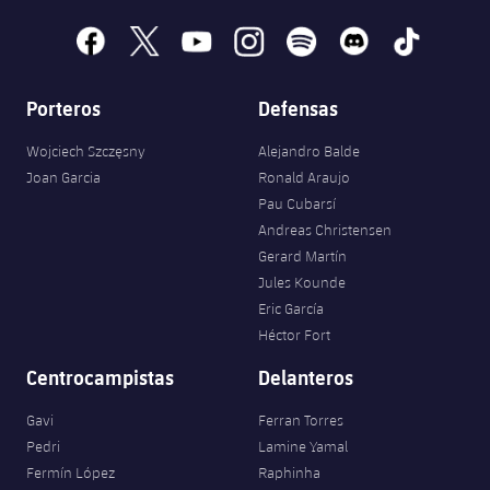
facebook
x
youtube
instagram
spotify
discord
tiktok
Porteros
Defensas
Wojciech Szczęsny
Alejandro Balde
Joan Garcia
Ronald Araujo
Pau Cubarsí
Andreas Christensen
Gerard Martín
Jules Kounde
Eric García
Héctor Fort
Centrocampistas
Delanteros
Gavi
Ferran Torres
Pedri
Lamine Yamal
Fermín López
Raphinha