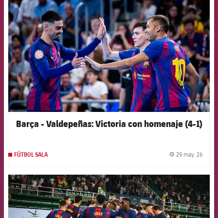
FCB Barcelona badge
Barça - Valdepeñas: Victoria con homenaje (4-1)
29 may. 26
FÚTBOL SALA
label.
FCB Barcelona badge