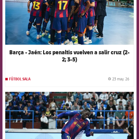
Barça - Jaén: Los penaltis vuelven a salir cruz (2-
2; 3-5)
23 may. 26
FÚTBOL SALA
label.
FCB Barcelona badge