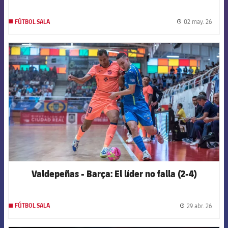
02 may. 26
FÚTBOL SALA
label.
FCB Barcelona badge
Valdepeñas - Barça: El líder no falla (2-4)
29 abr. 26
FÚTBOL SALA
label.