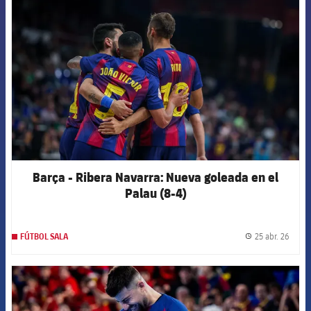
FCB Barcelona badge
Barça - Ribera Navarra: Nueva goleada en el
Palau (8-4)
25 abr. 26
FÚTBOL SALA
label.
FCB Barcelona badge