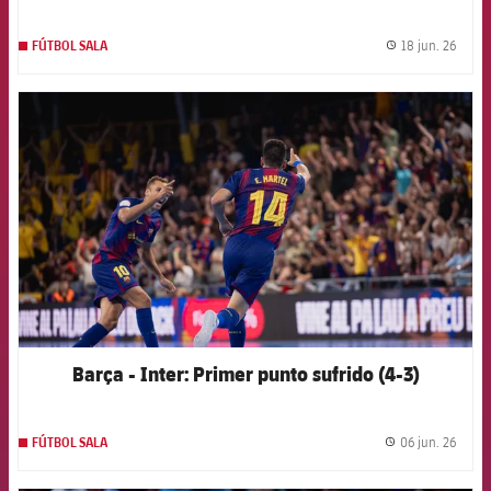
18 jun. 26
FÚTBOL SALA
label.
FCB Barcelona badge
Barça - Inter: Primer punto sufrido (4-3)
06 jun. 26
FÚTBOL SALA
label.