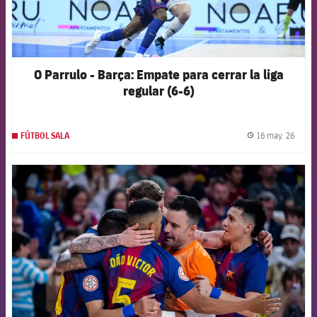
O Parrulo - Barça: Empate para cerrar la liga
regular (6-6)
16 may. 26
FÚTBOL SALA
label.
FCB Barcelona badge