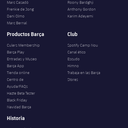
Marc Casadó
Roony Bardghji
Frenkie de Jong
Anthony Gordon
Dani Olmo
Karim Adeyemi
Marc Bernal
Productos Barça
Club
Culers Membership
Spotify Camp Nou
Barça Play
Canal ético
Entradas y Museo
Escudo
Barça App
Himno
Tienda online
Trabaja en las Barça
Centro de
Stores
Ayuda/FAQs
Hazte Beta Tester
Black Friday
Navidad Barça
Historia