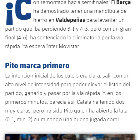
¡C
Calendario
Barça
on remontada hacia semifinales! El
Campus Verano
Base
ha demostrado tener una mandíbula de
SUB13
SUB13 B
Entradas
Barça Atlètic
Valdepeñas
hierro en
para levantar un
plusicon
más
PLUSICON
MÁS
SUB12
partido que iba perdiendo 3-1 y 4-3, pero con un gran
SUB12 C
Gameday Shows
Junior
Primer Equipo
Instalaciones
final (4-6), ha sentenciado la eliminatoria por la vía
plusicon
más
SUB11 A
SUB11 C
rápida. Ya espera Inter Movistar.
Resultados
Cadete A
Actualidad
Barça Atlètic
Spotify Camp Nou
plusicon
más
SUB11 B
Pito marca primero
Clasificación
Cadete B
Calendario
Actualidad
Palau Blaugrana
Base
plusicon
más
SUB10 A
La intención inicial de los culers era clara: salir con un
Jugadores
Infantil A
Entradas
alto nivel de intensidad para poder elevar el listón del
Calendario
Estadi Johan Cruyff
Actualidad
SUB10 B
PLUSICON
MÁS
partido, ganarlo y pasar por la vía rápida. Y, en los
Fotos
Infantil B
Resultados
Resultados
primeros minutos, parecía así. Catela ha tenido dos
Juvenil
Barça Cafe
Primer equipo
SUB9 A
plusicon
más
plusicon
más
muy claras, pero ha sido Pito quien ha abierto la lata
Historia
Mini
Clasificaciones
Clasificaciones
Cadete A
(0-1, min. 2) culminando una buena jugada coral.
Ciutat Esportiva
Actualidad
SUB9 B
Barça Atlètic
plusicon
más
Servicios
Palmarés
plusicon
más
Jugadores
Jugadores
Cadete B
Calendario
SUB8 A
La Masia
Actualidad
Base