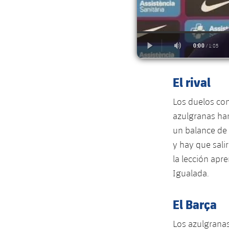
El rival
Los duelos con
azulgranas han
un balance de 
y hay que sali
la lección apre
Igualada.
El Barça
Los azulgranas