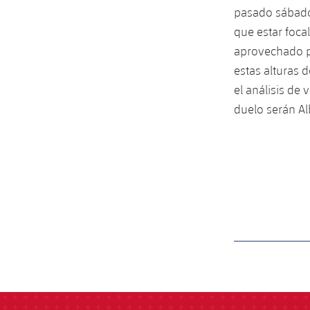
pasado sábado,
que estar foca
aprovechado pa
estas alturas 
el análisis de
duelo serán Al
label.aria.barcelon