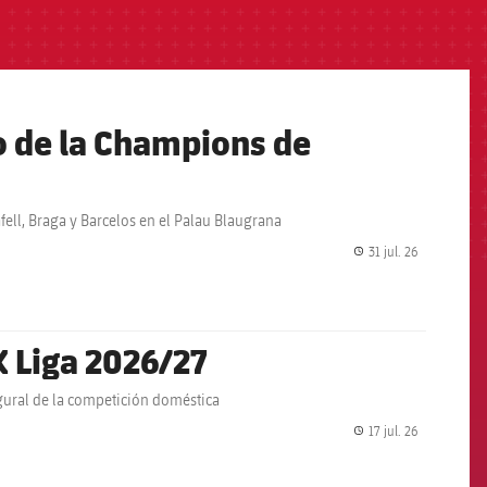
io de la Champions de
lafell, Braga y Barcelos en el Palau Blaugrana
31 jul. 26
label.share.
K Liga 2026/27
ugural de la competición doméstica
17 jul. 26
label.share.