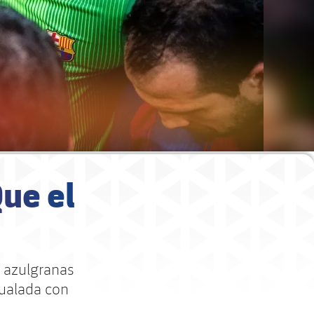
ue el
os azulgranas
gualada con