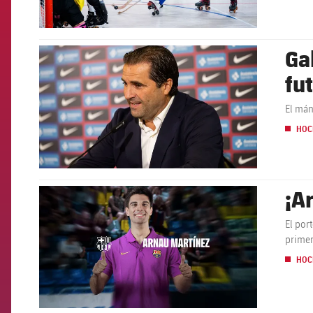
Ga
FCB Barcelona badge
fu
El mán
HOC
¡A
FCB Barcelona badge
El por
primer
HOC