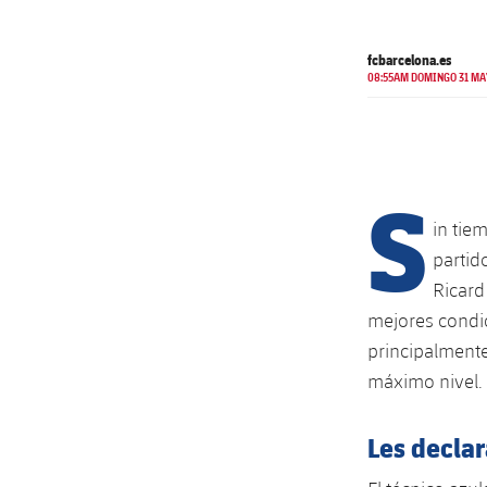
fcbarcelona.es
08:55AM DOMINGO 31 MA
S
in tie
partido
Ricard
mejores condic
principalmente
máximo nivel.
Les declar