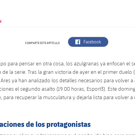
Y.
label.aria.facebook
Facebook
COMPARTE ESTE ARTÍCULO
mpo para pensar en otra cosa, los azulgranas ya enfocan el
 de la serie. Tras la gran victoria de ayer en el primer duelo (
 Ares ya han analizado los detalles necesarios para volver a 
iones el segundo asalto (19.00 horas, Esport3). Este doming
, para recuperar la musculatura y dejarla lista para volver a
aciones de los protagonistas