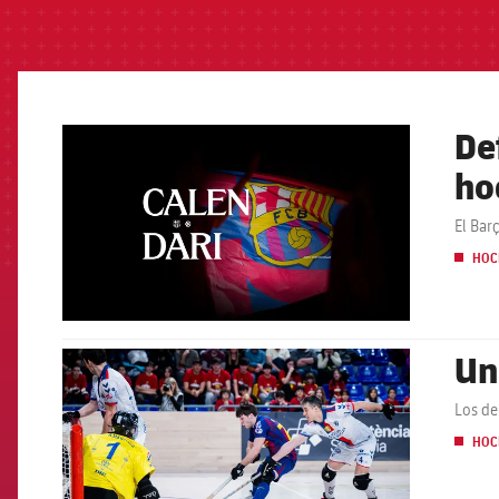
De
FCB Barcelona badge
ho
El Bar
HOC
Un
FCB Barcelona badge
Los de
HOC