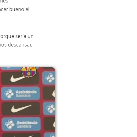
rles
hacer bueno el
porque sería un
emos descansar,