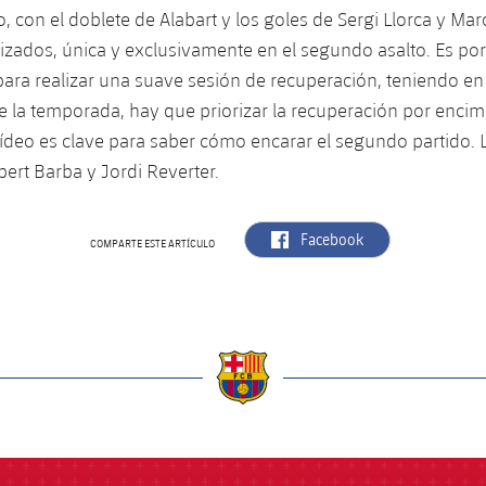
 con el doblete de Alabart y los goles de Sergi Llorca y Mar
lizados, única y exclusivamente en el segundo asalto. Es por
ra realizar una suave sesión de recuperación, teniendo en
de la temporada, hay que priorizar la recuperación por encim
 vídeo es clave para saber cómo encarar el segundo partido. L
bert Barba y Jordi Reverter.
label.aria.facebook
Facebook
COMPARTE ESTE ARTÍCULO
a