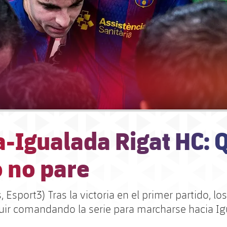
-Igualada Rigat HC: Q
o no pare
, Esport3) Tras la victoria en el primer partido, l
uir comandando la serie para marcharse hacia I