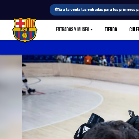
⚽Ya a la venta las entradas para los primeros p
ENTRADAS Y MUSEO
TIENDA
CULE
LABEL.SHARE.CARETDOWN
FC Barcelona club badge