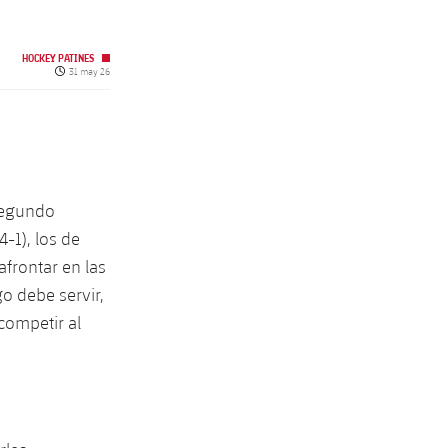
HOCKEY PATINES
Fecha de publicación
31 may 26
 segundo
4-1), los de
afrontar en las
o debe servir,
 competir al