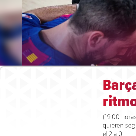
Barça
ritm
(19.00 horas
quieren seg
el 2 a 0