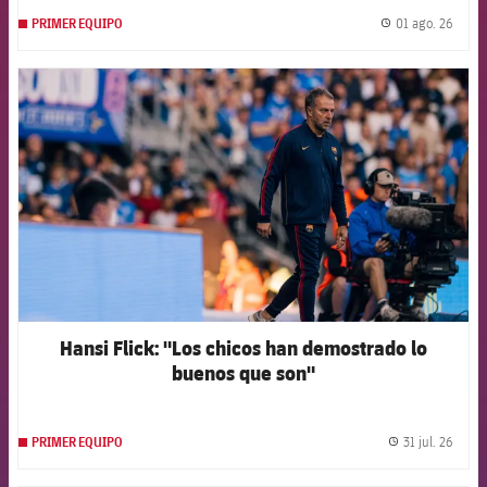
01 ago. 26
PRIMER EQUIPO
label.
FCB Barcelona badge
Hansi Flick: "Los chicos han demostrado lo
buenos que son"
31 jul. 26
PRIMER EQUIPO
label.