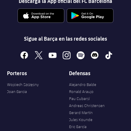
Descarga la App oficial del FC Barcelona
Sigue al Barça en las redes sociales
facebook
x
youtube
instagram
spotify
discord
tiktok
Porteros
Defensas
Wojciech Szczęsny
Alejandro Balde
Joan Garcia
Ronald Araujo
Pau Cubarsí
Andreas Christensen
Gerard Martín
Jules Kounde
Eric García