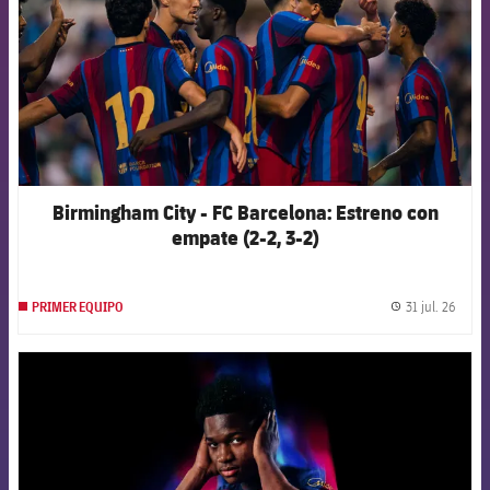
Birmingham City - FC Barcelona: Estreno con
empate (2-2, 3-2)
31 jul. 26
PRIMER EQUIPO
label.
FCB Barcelona badge