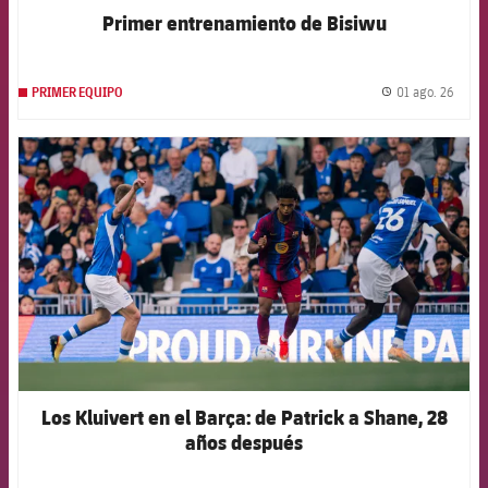
Primer entrenamiento de Bisiwu
01 ago. 26
PRIMER EQUIPO
label.
FCB Barcelona badge
Los Kluivert en el Barça: de Patrick a Shane, 28
años después