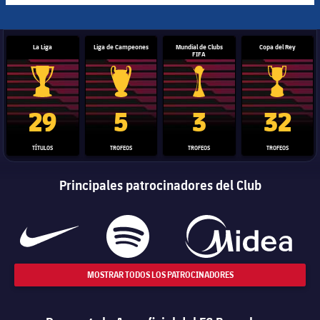
La Liga
Liga de Campeones
Mundial de Clubs
Copa del Rey
FIFA
Trofeo de La Liga
Trofeo de la Liga de Campeones
Trofeo del Mundial de Clube
Copa del 
29
5
3
32
TÍTULOS
TROFEOS
TROFEOS
TROFEOS
Principales patrocinadores del Club
MOSTRAR TODOS LOS PATROCINADORES