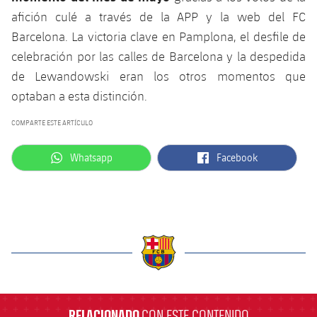
plusicon
más
Servicios Médicos
Acreditaciones
Fotos
afición culé a través de la APP y la web del FC
Fotos
Infantil A
Entradas
SUB8 B
Calendario
Barcelona. La victoria clave en Pamplona, ​​el desfile de
Campus Verano
Actualidad
Accesibilidad
Historia
Instalaciones
celebración por las calles de Barcelona y la despedida
Infantil B
Resultados
Resultados
Juvenil
de Lewandowski eran los otros momentos que
PLUSICON
MÁS
Palmarés
optaban a esta distinción.
Clasificaciones
Jugadores
Cadete
Primer equipo
plusicon
más
COMPARTE ESTE ARTÍCULO
Jugadors
Clasificaciones
Infantil
Actualidad
Barça Atlètic
plusicon
más
label.aria.whatsapp
label.aria.facebook
Whatsapp
Facebook
Fotos
Alevín
Calendario
Actualidad
Base
plusicon
más
Palmarés
Entradas
Calendario
Campus Verano
Actualidad
Historia
Resultados
Resultados
Barça C
PLUSICON
MÁS
label.aria.barcelona
Clasificaciones
Jugadores
Junior
Información general
plusicon
más
RELACIONADO
CON ESTE CONTENIDO