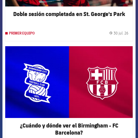
Doble sesión completada en St. George's Park
30 jul. 26
PRIMER EQUIPO
label.
FCB Barcelona badge
¿Cuándo y dónde ver el Birmingham - FC
Barcelona?