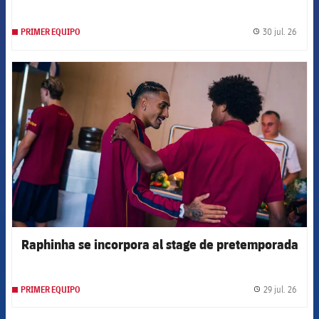
30 jul. 26
PRIMER EQUIPO
label.
FCB Barcelona badge
Raphinha se incorpora al stage de pretemporada
29 jul. 26
PRIMER EQUIPO
label.