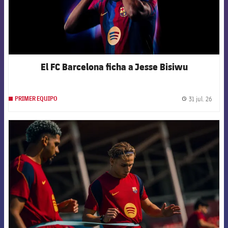
El FC Barcelona ficha a Jesse Bisiwu
31 jul. 26
PRIMER EQUIPO
label.
FCB Barcelona badge