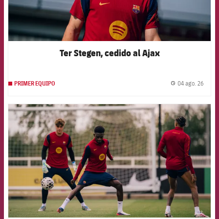
Ter Stegen, cedido al Ajax
04 ago. 26
PRIMER EQUIPO
label.
FCB Barcelona badge