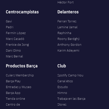
Héctor Fort
Centrocampistas
Delanteros
Gavi
Ferran Torres
Pedri
Lamine Yamal
Fermín López
Raphinha
Marc Casadó
Roony Bardghji
Frenkie de Jong
Anthony Gordon
Dani Olmo
Karim Adeyemi
Marc Bernal
Productos Barça
Club
Culers Membership
Spotify Camp Nou
Barça Play
Canal ético
Entradas y Museo
Escudo
Barça App
Himno
Tienda online
Trabaja en las Barça
Centro de
Stores