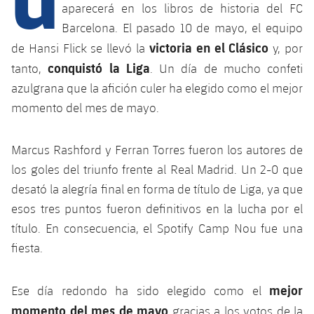
Calendario
Campus Verano
Base
aparecerá en los libros de historia del FC
Barcelona. El pasado 10 de mayo, el equipo
SUB13
SUB13 B
Entradas
Barça Atlètic
victoria en el Clásico
plusicon
más
de Hansi Flick se llevó la
y, por
PLUSICON
MÁS
SUB12
conquistó la Liga
SUB12 C
tanto,
. Un día de mucho confeti
Gameday Shows
Junior
Primer Equipo
Instalaciones
plusicon
más
azulgrana que la afición culer ha elegido como el mejor
SUB11 A
SUB11 C
momento del mes de mayo.
Resultados
Cadete A
Actualidad
Barça Atlètic
Spotify Camp Nou
plusicon
más
SUB11 B
Clasificación
Cadete B
Marcus Rashford y Ferran Torres fueron los autores de
Calendario
Actualidad
Palau Blaugrana
Base
plusicon
más
SUB10 A
los goles del triunfo frente al Real Madrid. Un 2-0 que
Jugadores
Infantil A
Entradas
desató la alegría final en forma de título de Liga, ya que
Calendario
Estadi Johan Cruyff
Actualidad
SUB10 B
PLUSICON
MÁS
esos tres puntos fueron definitivos en la lucha por el
Fotos
Infantil B
Resultados
Resultados
título. En consecuencia, el Spotify Camp Nou fue una
Juvenil
Barça Cafe
Primer equipo
SUB9 A
plusicon
más
plusicon
más
fiesta.
Historia
Mini
Clasificaciones
Clasificaciones
Cadete A
Ciutat Esportiva
Actualidad
SUB9 B
Barça Atlètic
plusicon
más
Servicios
Palmarés
mejor
Ese día redondo ha sido elegido como el
plusicon
más
Jugadores
Jugadores
Cadete B
Calendario
SUB8 A
momento del mes de mayo
La Masia
gracias a los votos de la
Actualidad
Base