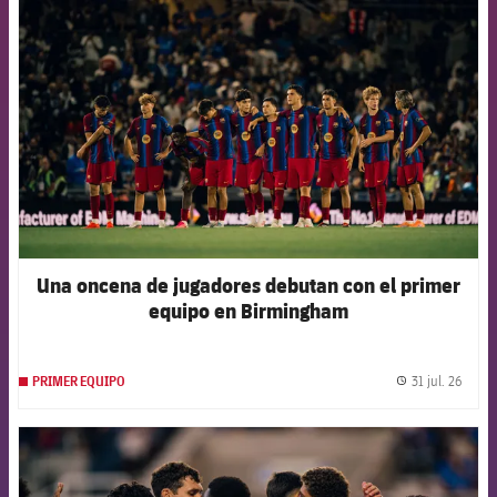
FCB Barcelona badge
Una oncena de jugadores debutan con el primer
equipo en Birmingham
31 jul. 26
PRIMER EQUIPO
label.
FCB Barcelona badge