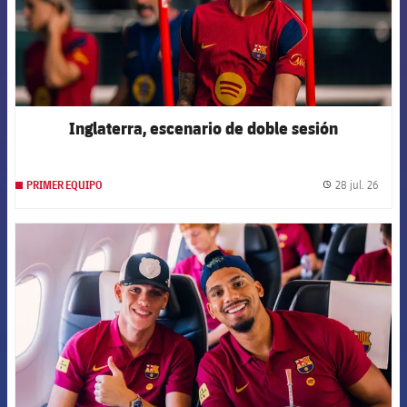
Inglaterra, escenario de doble sesión
28 jul. 26
PRIMER EQUIPO
label.
FCB Barcelona badge