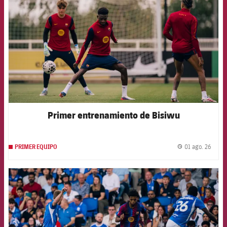
Primer entrenamiento de Bisiwu
01 ago. 26
PRIMER EQUIPO
label.
FCB Barcelona badge