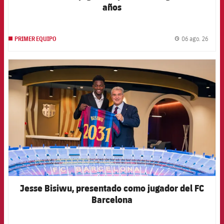
años
06 ago. 26
PRIMER EQUIPO
label.
FCB Barcelona badge
Jesse Bisiwu, presentado como jugador del FC
Barcelona