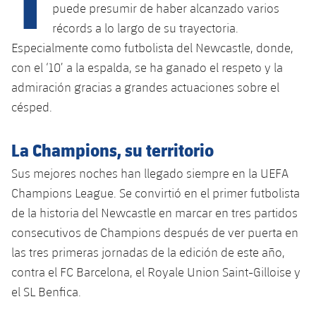
Calendario
Campus Verano
Base
puede presumir de haber alcanzado varios
récords a lo largo de su trayectoria.
SUB13
SUB13 B
Entradas
Barça Atlètic
plusicon
más
Especialmente como futbolista del Newcastle, donde,
PLUSICON
MÁS
SUB12
con el ‘10’ a la espalda, se ha ganado el respeto y la
SUB12 C
Gameday Shows
Junior
Primer Equipo
Instalaciones
plusicon
más
admiración gracias a grandes actuaciones sobre el
SUB11 A
SUB11 C
césped.
Resultados
Cadete A
Actualidad
Barça Atlètic
Spotify Camp Nou
plusicon
más
SUB11 B
Clasificación
La Champions, su territorio
Cadete B
Calendario
Actualidad
Palau Blaugrana
Base
plusicon
más
SUB10 A
Sus mejores noches han llegado siempre en la UEFA
Jugadores
Infantil A
Entradas
Champions League. Se convirtió en el primer futbolista
Calendario
Estadi Johan Cruyff
Actualidad
SUB10 B
PLUSICON
MÁS
de la historia del Newcastle en marcar en tres partidos
Fotos
Infantil B
Resultados
Resultados
consecutivos de Champions después de ver puerta en
Juvenil
Barça Cafe
Primer equipo
SUB9 A
plusicon
más
plusicon
más
Historia
las tres primeras jornadas de la edición de este año,
Mini
Clasificaciones
Clasificaciones
Cadete A
contra el FC Barcelona, el Royale Union Saint-Gilloise y
Ciutat Esportiva
Actualidad
SUB9 B
Barça Atlètic
plusicon
más
Servicios
Palmarés
el SL Benfica.
plusicon
más
Jugadores
Jugadores
Cadete B
Calendario
SUB8 A
La Masia
Actualidad
Base