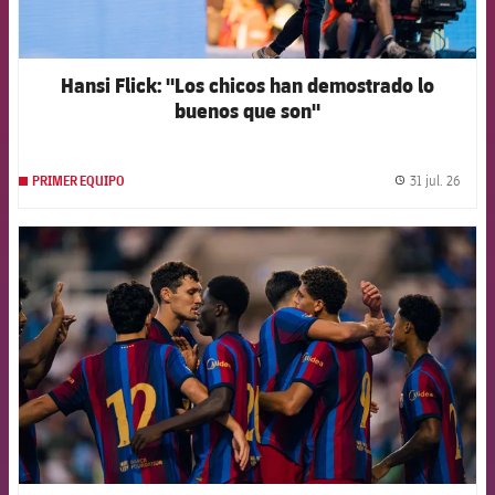
Hansi Flick: "Los chicos han demostrado lo
buenos que son"
31 jul. 26
PRIMER EQUIPO
label.
FCB Barcelona badge