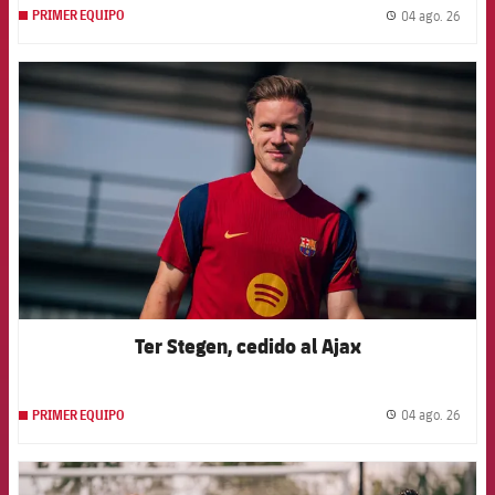
04 ago. 26
PRIMER EQUIPO
label.
FCB Barcelona badge
Ter Stegen, cedido al Ajax
04 ago. 26
PRIMER EQUIPO
label.
FCB Barcelona badge