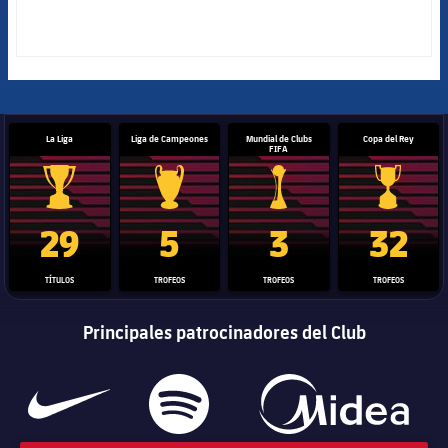
La Liga
Liga de Campeones
Mundial de Clubs
Copa del Rey
FIFA
Trofeo de La Liga
Trofeo de la Liga de Campeones
Trofeo del Mundial de Clube
Copa del 
29
5
3
32
TÍTULOS
TROFEOS
TROFEOS
TROFEOS
Principales patrocinadores del Club