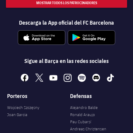
MOSTRAR TODOS LOS PATROCINADORES
Descarga la App oficial del FC Barcelona
Sigue al Barça en las redes sociales
facebook
x
youtube
instagram
spotify
discord
tiktok
Porteros
Defensas
Wojciech Szczęsny
Alejandro Balde
Joan Garcia
Ronald Araujo
Pau Cubarsí
Andreas Christensen