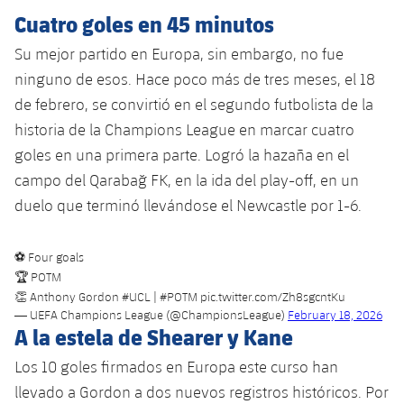
plusicon
más
Servicios Médicos
Acreditaciones
Fotos
Cuatro goles en 45 minutos
Fotos
Infantil A
Entradas
SUB8 B
Calendario
Campus Verano
Actualidad
Su mejor partido en Europa, sin embargo, no fue
Accesibilidad
Historia
Instalaciones
Infantil B
ninguno de esos. Hace poco más de tres meses, el 18
Resultados
Resultados
Juvenil
de febrero, se convirtió en el segundo futbolista de la
PLUSICON
MÁS
Palmarés
Clasificaciones
historia de la Champions League en marcar cuatro
Jugadores
Cadete
Primer equipo
plusicon
más
goles en una primera parte. Logró la hazaña en el
Jugadors
Clasificaciones
campo del Qarabağ FK, en la ida del play-off, en un
Infantil
Actualidad
Barça Atlètic
plusicon
más
duelo que terminó llevándose el Newcastle por 1-6.
Fotos
Alevín
Calendario
Actualidad
Base
plusicon
más
⚽ Four goals
Palmarés
🏆 POTM
Entradas
Calendario
Campus Verano
Actualidad
👏 Anthony Gordon
#UCL
|
#POTM
pic.twitter.com/Zh8sgcntKu
Historia
— UEFA Champions League (@ChampionsLeague)
February 18, 2026
Resultados
Resultados
A la estela de Shearer y Kane
Barça C
PLUSICON
MÁS
Los 10 goles firmados en Europa este curso han
Clasificaciones
Jugadores
Junior
Información general
llevado a Gordon a dos nuevos registros históricos. Por
plusicon
más