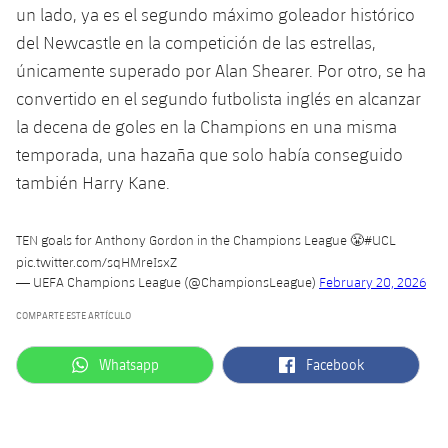
Jugadores
un lado, ya es el segundo máximo goleador histórico
Clasificaciones
Juvenil
Noticias
Atletismo
del Newcastle en la competición de las estrellas,
plusicon
más
Fotos
únicamente superado por Alan Shearer. Por otro, se ha
Infantil
Actualidad
Baloncesto en silla de ruedas
convertido en el segundo futbolista inglés en alcanzar
plusicon
más
Historia
Alevín
la decena de goles en la Champions en una misma
Masculino
Actualidad
Hockey sobre hielo
temporada, una hazaña que solo había conseguido
plusicon
más
Palmarés
también Harry Kane.
Femenino
Jugadores
Actualidad
Hockey hierba
plusicon
más
Agenda
TEN goals for Anthony Gordon in the Champions League 😤
#UCL
Calendario
Jugadores
Noticias
Patinaje artístico
pic.twitter.com/sqHMreIsxZ
plusicon
más
— UEFA Champions League (@ChampionsLeague)
February 20, 2026
Resultados
Calendario
Hockey Hierba Masculino
Escuela de Patinaje
Actualidad
COMPARTE ESTE ARTÍCULO
Clasificaciones
Resultados
Hockey Hierba Femenino
Plantilla
Rugby
label.aria.whatsapp
label.aria.facebook
Whatsapp
Facebook
plusicon
más
Clasificaciones
Agenda
Actualidad
Voleibol
plusicon
más