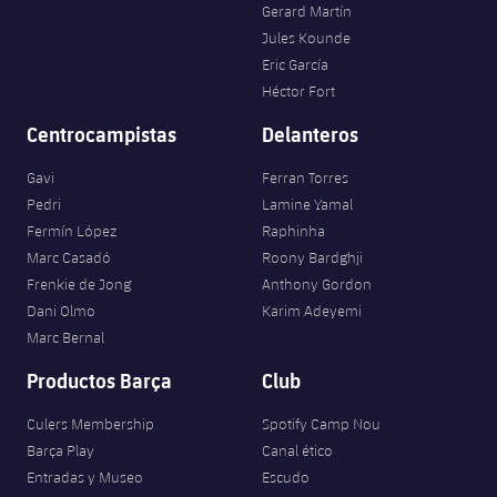
Gerard Martín
Jules Kounde
Eric García
Héctor Fort
Centrocampistas
Delanteros
Gavi
Ferran Torres
Pedri
Lamine Yamal
Fermín López
Raphinha
Marc Casadó
Roony Bardghji
Frenkie de Jong
Anthony Gordon
Dani Olmo
Karim Adeyemi
Marc Bernal
Productos Barça
Club
Culers Membership
Spotify Camp Nou
Barça Play
Canal ético
Entradas y Museo
Escudo