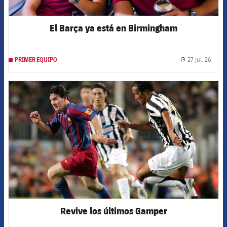
El Barça ya está en Birmingham
27 jul. 26
PRIMER EQUIPO
label.
FCB Barcelona badge
Revive los últimos Gamper