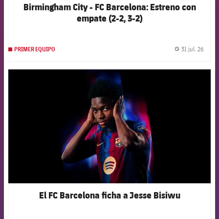
Birmingham City - FC Barcelona: Estreno con
empate (2-2, 3-2)
31 jul. 26
PRIMER EQUIPO
label.
FCB Barcelona badge
El FC Barcelona ficha a Jesse Bisiwu