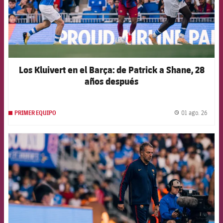
Los Kluivert en el Barça: de Patrick a Shane, 28
años después
01 ago. 26
PRIMER EQUIPO
label.
FCB Barcelona badge