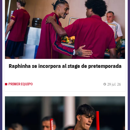
Raphinha se incorpora al stage de pretemporada
29 jul. 26
PRIMER EQUIPO
label.
FCB Barcelona badge