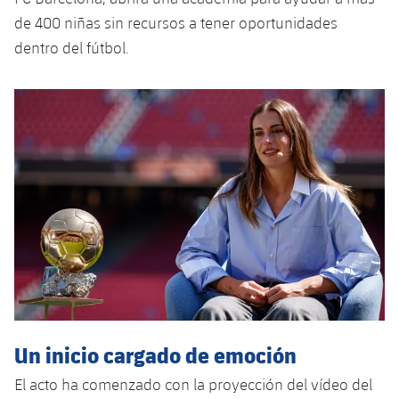
Jugadores
Noticias
de 400 niñas sin recursos a tener oportunidades
Apúntate a las amateurs
plusicon
más
dentro del fútbol.
Calendario
Voleibol masculino
Apúntate a las amateurs
PLUSICON
MÁS
Resultados
Voleibol femenino
Carnet de las Secciones Amateurs
League of Legends
Clasificaciones
VALORANT Rising
Fotos
VALORANT Game Changers
eFootball
Un inicio cargado de emoción
El acto ha comenzado con la proyección del vídeo del