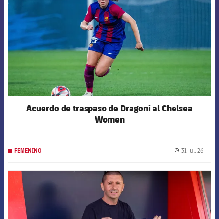
Acuerdo de traspaso de Dragoni al Chelsea
Women
31 jul. 26
FEMENINO
label.
FCB Barcelona badge