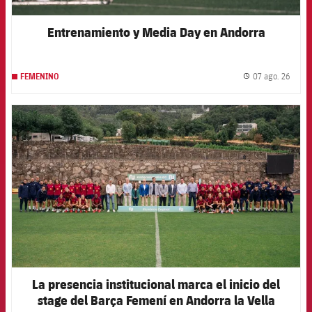
Entrenamiento y Media Day en Andorra
07 ago. 26
FEMENINO
label.
FCB Barcelona badge
La presencia institucional marca el inicio del
stage del Barça Femení en Andorra la Vella