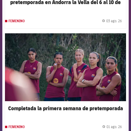
pretemporada en Andorra la Vella del 6 al 10 de
agosto
03 ago. 26
FEMENINO
label.
FCB Barcelona badge
Completada la primera semana de pretemporada
01 ago. 26
FEMENINO
label.