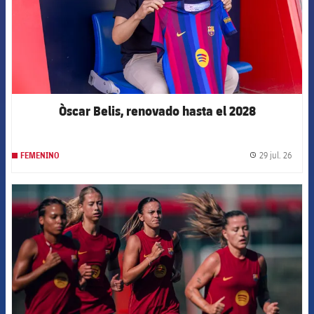
Òscar Belis, renovado hasta el 2028
29 jul. 26
FEMENINO
label.
FCB Barcelona badge