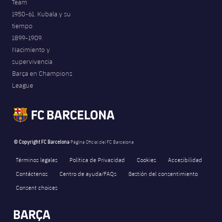
Team
1950-61. Kubala y su
tiempo
1899-1909.
Nacimiento y
supervivencia
Barça en Champions
League
© Copyright FC Barcelona
Página Oficial del FC Barcelona
Términos legales
Política de Privacidad
Cookies
Accesibilidad
Contáctenos
Centro de ayuda/FAQs
Gestión del consentimiento
Consent choices
FORÇA BARÇA
3,263
label.aria.fire
Força Barça
label.aria.forcabarca