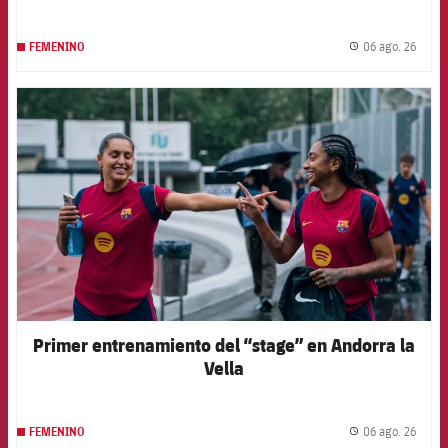
06 ago. 26
FEMENINO
label.
FCB Barcelona badge
Primer entrenamiento del “stage” en Andorra la
Vella
06 ago. 26
FEMENINO
label.