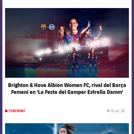
FCB Barcelona badge
Brighton & Hove Albion Women FC, rival del Barça
Femení en 'La Festa del Gamper Estrella Damm'
31 jul. 26
FEMENINO
label.
FCB Barcelona badge