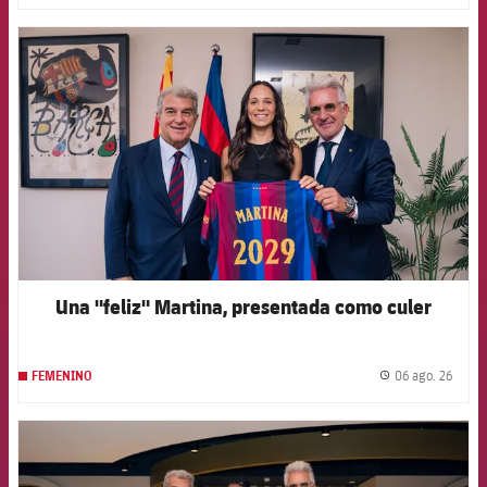
FCB Barcelona badge
Una "feliz" Martina, presentada como culer
06 ago. 26
FEMENINO
label.
FCB Barcelona badge