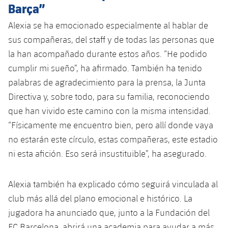
Barça”
Jugadores
Clasificaciones
Juvenil
Noticias
Atletismo
plusicon
más
Alexia se ha emocionado especialmente al hablar de
Fotos
Infantil
sus compañeras, del staff y de todas las personas que
Actualidad
Baloncesto en silla de ruedas
plusicon
más
la han acompañado durante estos años. “He podido
Historia
Alevín
cumplir mi sueño”, ha afirmado. También ha tenido
Masculino
Actualidad
Hockey sobre hielo
plusicon
más
Palmarés
palabras de agradecimiento para la prensa, la Junta
Femenino
Directiva y, sobre todo, para su familia, reconociendo
Jugadores
Actualidad
Hockey hierba
plusicon
más
que han vivido este camino con la misma intensidad.
Agenda
Calendario
“Físicamente me encuentro bien, pero allí donde vaya
Jugadores
Noticias
Patinaje artístico
plusicon
más
no estarán este círculo, estas compañeras, este estadio
Resultados
Calendario
ni esta afición. Eso será insustituible”, ha asegurado.
Hockey Hierba Masculino
Escuela de Patinaje
Actualidad
Clasificaciones
Resultados
Hockey Hierba Femenino
Plantilla
Alexia también ha explicado cómo seguirá vinculada al
Rugby
plusicon
más
club más allá del plano emocional e histórico. La
Clasificaciones
Agenda
Actualidad
jugadora ha anunciado que, junto a la Fundación del
Voleibol
plusicon
más
FC Barcelona, abrirá una academia para ayudar a más