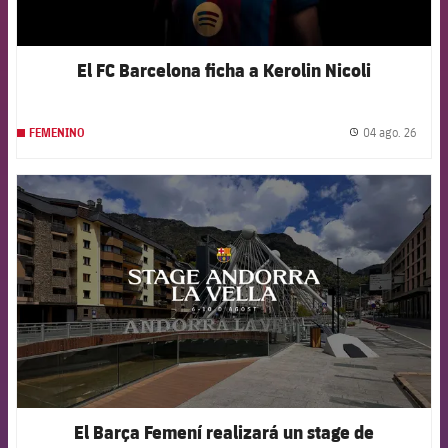
El FC Barcelona ficha a Kerolin Nicoli
04 ago. 26
FEMENINO
label.
FCB Barcelona badge
El Barça Femení realizará un stage de