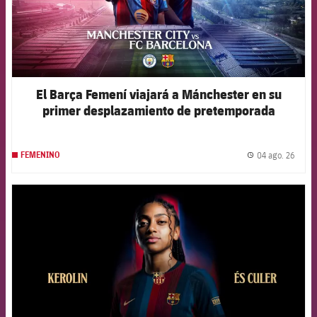
El Barça Femení viajará a Mánchester en su
primer desplazamiento de pretemporada
04 ago. 26
FEMENINO
label.
FCB Barcelona badge