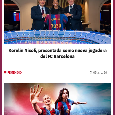
Kerolin Nicoli, presentada como nueva jugadora
del FC Barcelona
05 ago. 26
FEMENINO
label.
FCB Barcelona badge