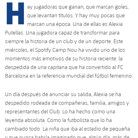
H
Calendario
Campus Verano
Base
ay jugadoras que ganan, que marcan goles,
SUB13
SUB13 B
que levantan títulos. Y hay muy pocas que
Entradas
Barça Atlètic
plusicon
más
PLUSICON
MÁS
marcan una época. Una de ellas es Alexia
SUB12
SUB12 C
Gameday Shows
Putellas. Una jugadora capaz de transformar para
Junior
Primer Equipo
Instalaciones
plusicon
más
siempre la historia de un club y de un deporte. Este
SUB11 A
SUB11 C
Resultados
Cadete A
miércoles, el Spotify Camp Nou ha vivido uno de los
Actualidad
Barça Atlètic
Spotify Camp Nou
plusicon
más
SUB11 B
momentos más emotivos de su historia reciente: la
Clasificación
Cadete B
Calendario
despedida de una capitana que ha convertido al FC
Actualidad
Palau Blaugrana
Base
plusicon
más
SUB10 A
Barcelona en la referencia mundial del fútbol femenino.
Jugadores
Infantil A
Entradas
Calendario
Estadi Johan Cruyff
Actualidad
SUB10 B
PLUSICON
MÁS
Fotos
Un día después de anunciar su salida, Alexia se ha
Infantil B
Resultados
Resultados
Juvenil
Barça Cafe
despedido rodeada de compañeras, familia, amigos y
Primer equipo
SUB9 A
plusicon
más
plusicon
más
Historia
Mini
representantes del Club. Lo ha hecho como una
Clasificaciones
Clasificaciones
Cadete A
Ciutat Esportiva
Actualidad
SUB9 B
leyenda absoluta. Como la futbolista que lo ha
Barça Atlètic
plusicon
más
Servicios
Palmarés
plusicon
más
Jugadores
cambiado todo. La niña que iba al estadio de pequeña
Jugadores
Cadete B
Calendario
SUB8 A
La Masia
Actualidad
y que nunca habría imaginado que, algún día, más de
Base