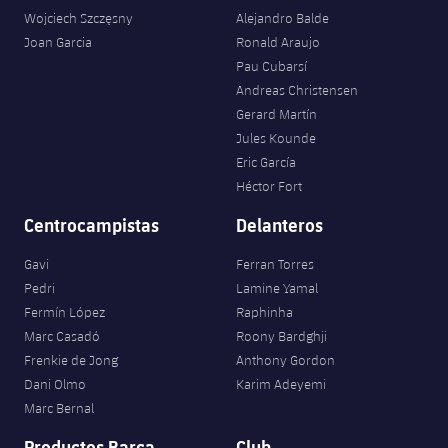
Wojciech Szczęsny
Alejandro Balde
Joan Garcia
Ronald Araujo
Pau Cubarsí
Andreas Christensen
Gerard Martín
Jules Kounde
Eric García
Héctor Fort
Centrocampistas
Delanteros
Gavi
Ferran Torres
Pedri
Lamine Yamal
Fermín López
Raphinha
Marc Casadó
Roony Bardghji
Frenkie de Jong
Anthony Gordon
Dani Olmo
Karim Adeyemi
Marc Bernal
Productos Barça
Club