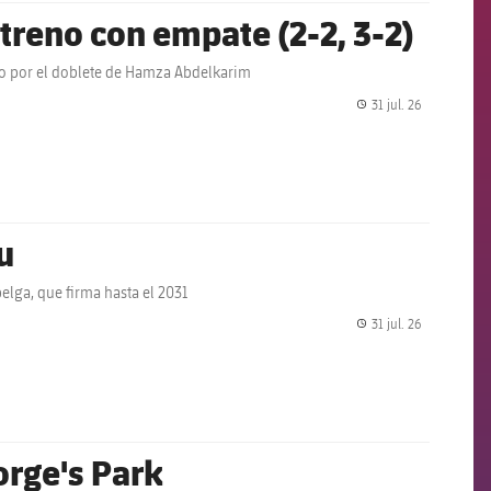
treno con empate (2-2, 3-2)
do por el doblete de Hamza Abdelkarim
31 jul. 26
label.share.
u
elga, que firma hasta el 2031
31 jul. 26
label.share.
orge's Park