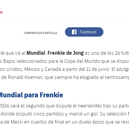
AY.
label.aria.facebook
Facebook
COMPARTE ESTE ARTÍCULO
Mundial
Frenkie de Jong
ulé que irá al
.
es uno de los 26 futb
s Bajos seleccionados para la Copa del Mundo que se dispu
os Unidos, México y Canadá a partir del 11 de junio. El azulg
n de Ronald Koeman, que siempre ha elogiado al centrocamp
undial para Frenkie
2026 será el segundo que dispute el neerlandés tras su parti
 donde disputó cinco partidos y marcó un gol. Su selección 
na de Messi en cuartos de final en un duelo épico que se reso