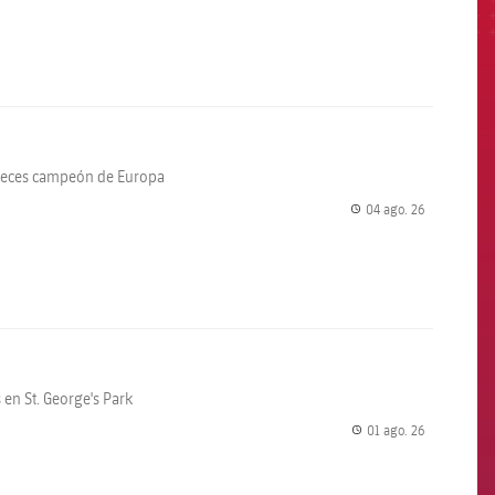
 veces campeón de Europa
04 ago. 26
label.share.
en St. George's Park
01 ago. 26
label.share.