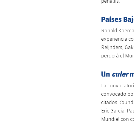
penaltis.
Países Baj
Ronald Koeman
experiencia co
Reijnders, Gak
perderá el Mun
Un
culer
m
La convocatori
convocado por 
citados Kound
Eric Garcia, P
Mundial con co