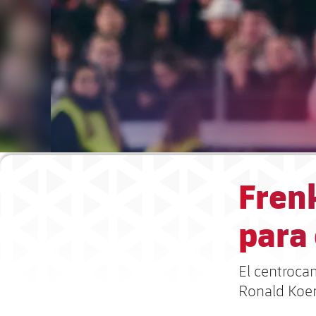
Fren
para
El centroca
Ronald Koem