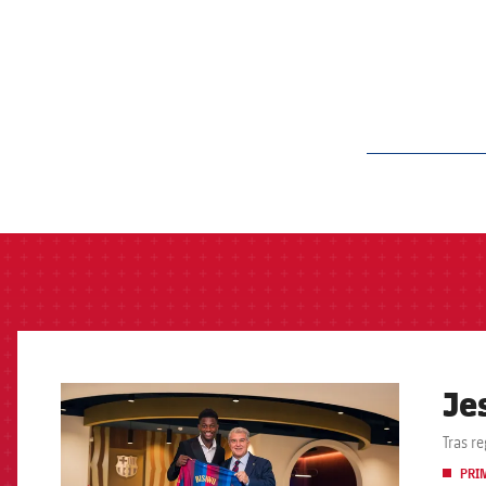
label.aria.barcelon
Je
FCB Barcelona badge
Tras r
PRI