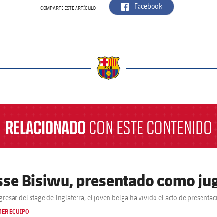
label.aria.facebook
Facebook
COMPARTE ESTE ARTÍCULO
a
RELACIONADO
CON ESTE CONTENIDO
sse Bisiwu, presentado como jug
egresar del stage de Inglaterra, el joven belga ha vivido el acto de presenta
MER EQUIPO