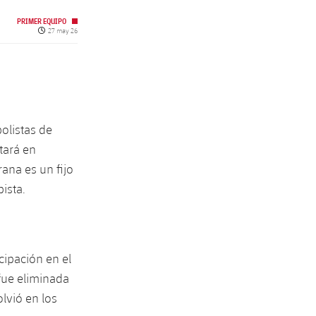
PRIMER EQUIPO
Fecha de publicación
27 may 26
olistas de
tará en
rana es un fijo
ista.
cipación en el
fue eliminada
lvió en los