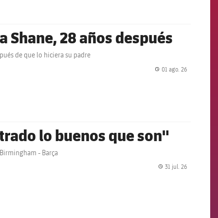
k a Shane, 28 años después
pués de que lo hiciera su padre
01 ago. 26
label.share.
strado lo buenos que son"
 Birmingham - Barça
31 jul. 26
label.share.