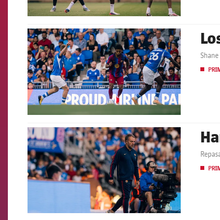
Lo
FCB Barcelona badge
Shane 
PRI
Ha
FCB Barcelona badge
Repasa
PRI