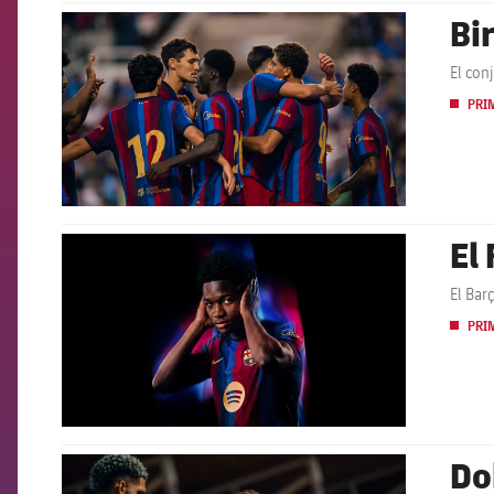
Bi
FCB Barcelona badge
El con
PRI
El
FCB Barcelona badge
El Bar
PRI
Do
FCB Barcelona badge