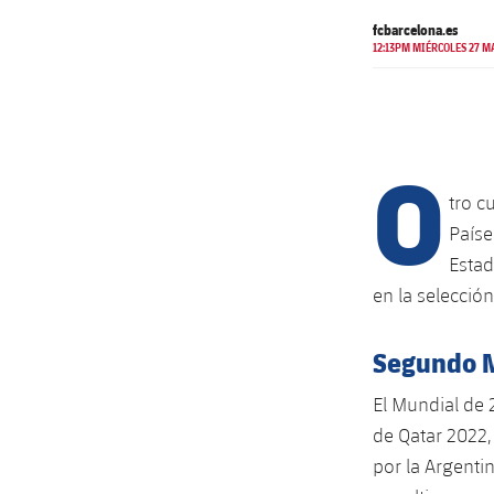
fcbarcelona.es
12:13PM MIÉRCOLES 27 M
O
tro c
Paíse
Estad
en la selecció
Segundo M
El Mundial de 
de Qatar 2022,
por la Argenti