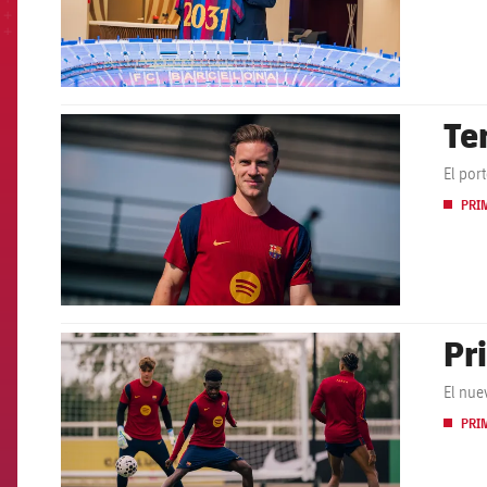
Te
FCB Barcelona badge
El por
PRI
Pr
FCB Barcelona badge
El nue
PRI