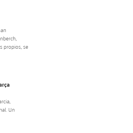
nan
enberch,
s propios, se
Barça
rcia,
mal. Un