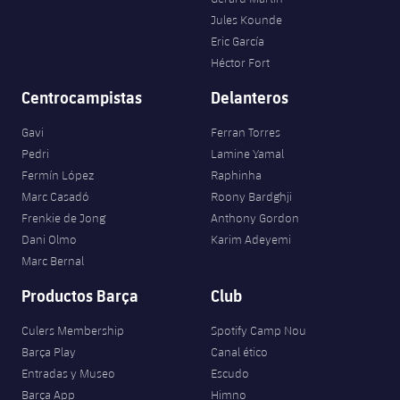
Jules Kounde
Eric García
Héctor Fort
Centrocampistas
Delanteros
Gavi
Ferran Torres
Pedri
Lamine Yamal
Fermín López
Raphinha
Marc Casadó
Roony Bardghji
Frenkie de Jong
Anthony Gordon
Dani Olmo
Karim Adeyemi
Marc Bernal
Productos Barça
Club
Culers Membership
Spotify Camp Nou
Barça Play
Canal ético
Entradas y Museo
Escudo
Barça App
Himno