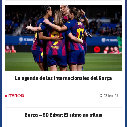
FCB Barcelona badge
La agenda de las internacionales del Barça
23 feb. 26
FEMENINO
label.
Barça – SD Eibar: El ritmo no afloja
FCB Barcelona badge