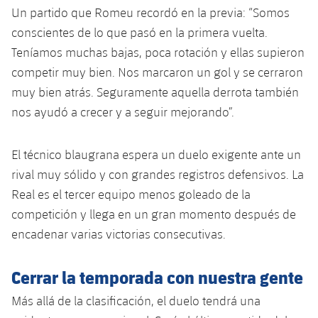
Jugadores
Un partido que Romeu recordó en la previa: “Somos
Clasificaciones
Juvenil
Noticias
Atletismo
plusicon
más
conscientes de lo que pasó en la primera vuelta.
Fotos
Teníamos muchas bajas, poca rotación y ellas supieron
Infantil
Actualidad
Baloncesto en silla de ruedas
plusicon
más
competir muy bien. Nos marcaron un gol y se cerraron
Historia
Alevín
muy bien atrás. Seguramente aquella derrota también
Masculino
Actualidad
Hockey sobre hielo
plusicon
más
nos ayudó a crecer y a seguir mejorando”.
Palmarés
Femenino
Jugadores
Actualidad
Hockey hierba
plusicon
más
El técnico blaugrana espera un duelo exigente ante un
Agenda
Calendario
rival muy sólido y con grandes registros defensivos. La
Jugadores
Noticias
Patinaje artístico
plusicon
más
Real es el tercer equipo menos goleado de la
Resultados
Calendario
competición y llega en un gran momento después de
Hockey Hierba Masculino
Escuela de Patinaje
Actualidad
encadenar varias victorias consecutivas.
Clasificaciones
Resultados
Hockey Hierba Femenino
Plantilla
Rugby
plusicon
más
Cerrar la temporada con nuestra gente
Clasificaciones
Agenda
Actualidad
Voleibol
Más allá de la clasificación, el duelo tendrá una
plusicon
más