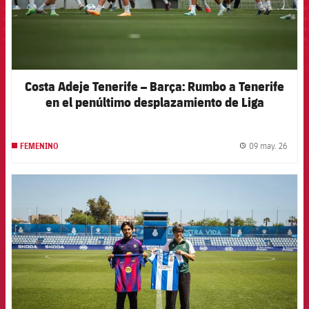
Costa Adeje Tenerife – Barça: Rumbo a Tenerife
en el penúltimo desplazamiento de Liga
09 may. 26
FEMENINO
label.
FCB Barcelona badge