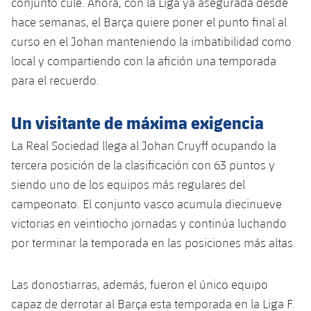
conjunto culé. Ahora, con la Liga ya asegurada desde
plusicon
más
Servicios Médicos
Acreditaciones
Fotos
Fotos
hace semanas, el Barça quiere poner el punto final al
Infantil A
Entradas
SUB8 B
Calendario
Campus Verano
Actualidad
curso en el Johan manteniendo la imbatibilidad como
Accesibilidad
Historia
Instalaciones
Infantil B
local y compartiendo con la afición una temporada
Resultados
Resultados
Juvenil
para el recuerdo.
PLUSICON
MÁS
Palmarés
Clasificaciones
Jugadores
Cadete
Primer equipo
plusicon
más
Un visitante de máxima exigencia
Jugadors
Clasificaciones
Infantil
La Real Sociedad llega al Johan Cruyff ocupando la
Actualidad
Barça Atlètic
plusicon
más
tercera posición de la clasificación con 63 puntos y
Fotos
Alevín
Calendario
siendo uno de los equipos más regulares del
Actualidad
Base
plusicon
más
Palmarés
campeonato. El conjunto vasco acumula diecinueve
Entradas
Calendario
victorias en veintiocho jornadas y continúa luchando
Campus Verano
Actualidad
Historia
por terminar la temporada en las posiciones más altas.
Resultados
Resultados
Barça C
PLUSICON
MÁS
Las donostiarras, además, fueron el único equipo
Clasificaciones
Jugadores
Junior
Información general
plusicon
más
capaz de derrotar al Barça esta temporada en la Liga F.