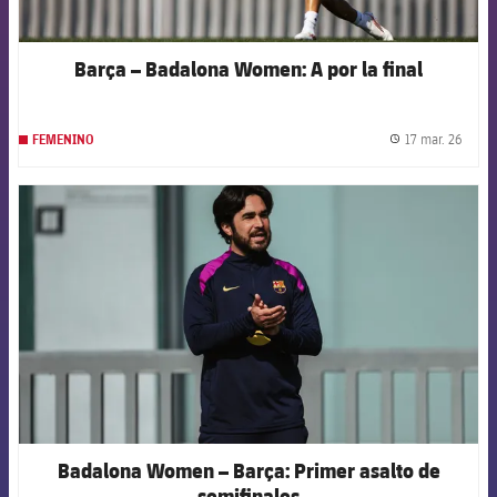
Barça – Badalona Women: A por la final
17 mar. 26
FEMENINO
label.
FCB Barcelona badge
Badalona Women – Barça: Primer asalto de
semifinales