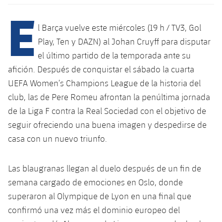
Calendario
Campus Verano
Base
E
SUB13
SUB13 B
Entradas
l Barça vuelve este miércoles (19 h / TV3, Gol
Barça Atlètic
plusicon
más
PLUSICON
MÁS
Play, Ten y DAZN) al Johan Cruyff para disputar
SUB12
SUB12 C
Gameday Shows
Junior
el último partido de la temporada ante su
Primer Equipo
Instalaciones
plusicon
más
afición. Después de conquistar el sábado la cuarta
SUB11 A
SUB11 C
Resultados
Cadete A
UEFA Women’s Champions League de la historia del
Actualidad
Barça Atlètic
Spotify Camp Nou
plusicon
más
SUB11 B
club, las de Pere Romeu afrontan la penúltima jornada
Clasificación
Cadete B
Calendario
de la Liga F contra la Real Sociedad con el objetivo de
Actualidad
Palau Blaugrana
Base
plusicon
más
SUB10 A
seguir ofreciendo una buena imagen y despedirse de
Jugadores
Infantil A
Entradas
Calendario
casa con un nuevo triunfo.
Estadi Johan Cruyff
Actualidad
SUB10 B
PLUSICON
MÁS
Fotos
Infantil B
Resultados
Resultados
Juvenil
Barça Cafe
Primer equipo
Las blaugranas llegan al duelo después de un fin de
SUB9 A
plusicon
más
plusicon
más
Historia
Mini
semana cargado de emociones en Oslo, donde
Clasificaciones
Clasificaciones
Cadete A
Ciutat Esportiva
Actualidad
SUB9 B
Barça Atlètic
superaron al Olympique de Lyon en una final que
plusicon
más
Servicios
Palmarés
plusicon
más
Jugadores
confirmó una vez más el dominio europeo del
Jugadores
Cadete B
Calendario
SUB8 A
La Masia
Actualidad
Base