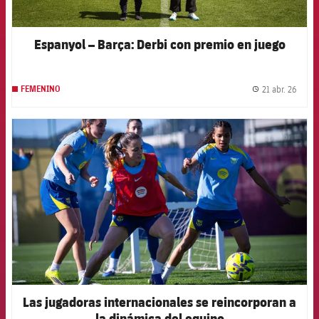
Espanyol – Barça: Derbi con premio en juego
21 abr. 26
FEMENINO
label.
FCB Barcelona badge
Las jugadoras internacionales se reincorporan a
la dinámica del equipo