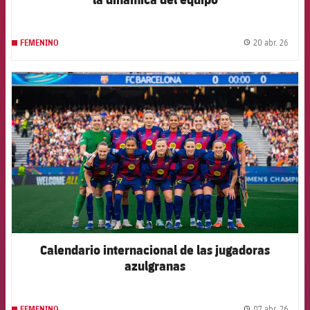
20 abr. 26
FEMENINO
label.
FCB Barcelona badge
Calendario internacional de las jugadoras
azulgranas
07 abr. 26
FEMENINO