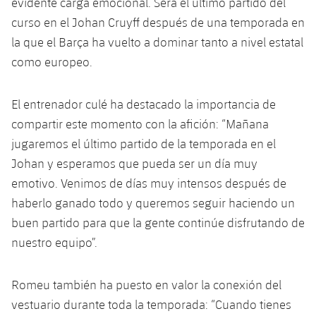
evidente carga emocional. Será el último partido del
Jugadores
Noticias
Apúntate a las amateurs
curso en el Johan Cruyff después de una temporada en
plusicon
más
la que el Barça ha vuelto a dominar tanto a nivel estatal
Calendario
Voleibol masculino
Apúntate a las amateurs
como europeo.
PLUSICON
MÁS
Resultados
Voleibol femenino
Carnet de las Secciones Amateurs
League of Legends
El entrenador culé ha destacado la importancia de
Clasificaciones
compartir este momento con la afición: “Mañana
VALORANT Rising
jugaremos el último partido de la temporada en el
Fotos
Johan y esperamos que pueda ser un día muy
VALORANT Game Changers
emotivo. Venimos de días muy intensos después de
eFootball
haberlo ganado todo y queremos seguir haciendo un
buen partido para que la gente continúe disfrutando de
nuestro equipo”.
Romeu también ha puesto en valor la conexión del
vestuario durante toda la temporada: “Cuando tienes