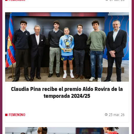
label.
FCB Barcelona badge
Claudia Pina recibe el premio Aldo Rovira de la
temporada 2024/25
23 mar. 26
FEMENINO
label.
FCB Barcelona badge