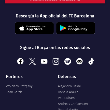
Descarga la App oficial del FC Barcelona
Sigue al Barça en las redes sociales
facebook
x
youtube
instagram
spotify
discord
tiktok
Porteros
Defensas
Wojciech Szczęsny
Alejandro Balde
Joan Garcia
Ronald Araujo
Pau Cubarsí
Andreas Christensen
Gerard Martín