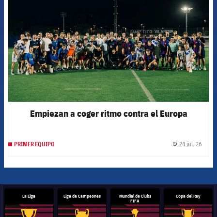
Empiezan a coger ritmo contra el Europa
24 jul. 26
PRIMER EQUIPO
label.
La Liga
Liga de Campeones
Mundial de Clubs
Copa del Rey
FIFA