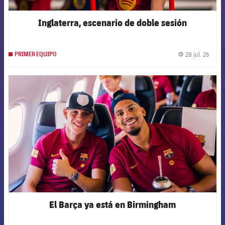
Inglaterra, escenario de doble sesión
28 jul. 26
PRIMER EQUIPO
label.
FCB Barcelona badge
El Barça ya está en Birmingham