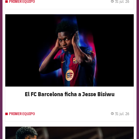
31 jul. 26
PRIMER EQUIPO
label.
FCB Barcelona badge
El FC Barcelona ficha a Jesse Bisiwu
31 jul. 26
PRIMER EQUIPO
label.
FCB Barcelona badge