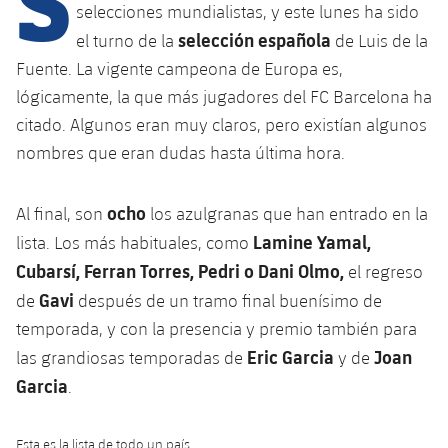
Calendario
Campus Verano
Base
selecciones mundialistas, y este lunes ha sido
selección española
SUB13
el turno de la
de Luis de la
SUB13 B
Entradas
Barça Atlètic
plusicon
más
Fuente. La vigente campeona de Europa es,
PLUSICON
MÁS
SUB12
SUB12 C
lógicamente, la que más jugadores del FC Barcelona ha
Gameday Shows
Junior
Primer Equipo
Instalaciones
plusicon
más
citado. Algunos eran muy claros, pero existían algunos
SUB11 A
SUB11 C
nombres que eran dudas hasta última hora.
Resultados
Cadete A
Actualidad
Barça Atlètic
Spotify Camp Nou
plusicon
más
SUB11 B
Clasificación
Cadete B
ocho
Al final, son
los azulgranas que han entrado en la
Calendario
Actualidad
Palau Blaugrana
Base
plusicon
más
SUB10 A
Lamine Yamal,
lista. Los más habituales, como
Jugadores
Infantil A
Entradas
Cubarsí, Ferran Torres, Pedri o Dani Olmo,
el regreso
Calendario
Estadi Johan Cruyff
Actualidad
SUB10 B
PLUSICON
MÁS
Gavi
de
después de un tramo final buenísimo de
Fotos
Infantil B
Resultados
Resultados
temporada, y con la presencia y premio también para
Juvenil
Barça Cafe
Primer equipo
SUB9 A
plusicon
más
plusicon
más
Historia
Eric Garcia
Joan
las grandiosas temporadas de
y de
Mini
Clasificaciones
Clasificaciones
Cadete A
Garcia
.
Ciutat Esportiva
Actualidad
SUB9 B
Barça Atlètic
plusicon
más
Servicios
Palmarés
plusicon
más
Jugadores
Jugadores
Cadete B
Calendario
SUB8 A
La Masia
Actualidad
Esta es la lista de todo un país.
Base