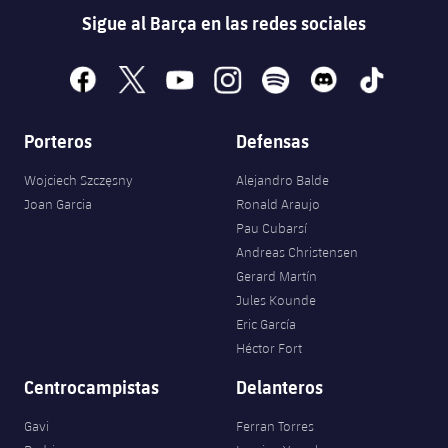
Sigue al Barça en las redes sociales
facebook
x
youtube
instagram
spotify
discord
tiktok
Porteros
Defensas
Wojciech Szczęsny
Alejandro Balde
Joan Garcia
Ronald Araujo
Pau Cubarsí
Andreas Christensen
Gerard Martín
Jules Kounde
Eric García
Héctor Fort
Centrocampistas
Delanteros
Gavi
Ferran Torres