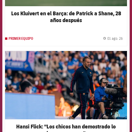
Los Kluivert en el Barça: de Patrick a Shane, 28
años después
01 ago. 26
PRIMER EQUIPO
label.
FCB Barcelona badge
Hansi Flick: "Los chicos han demostrado lo