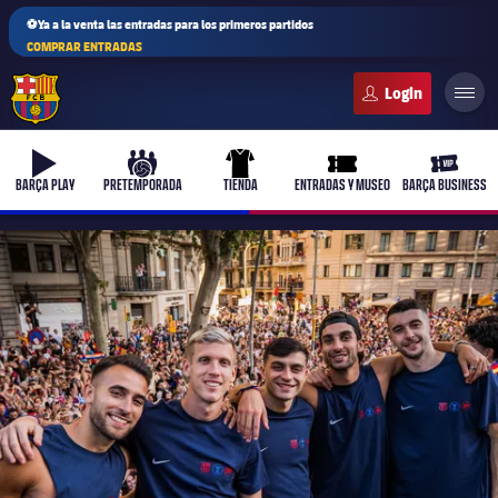
⚽Ya a la venta las entradas para los primeros partidos
COMPRAR ENTRADAS
FC Barcelona club badge
b-play
culers-ball
uniform
ticket-full
ticket-v
BARÇA PLAY
PRETEMPORADA
TIENDA
ENTRADAS Y MUSEO
BARÇA BUSINESS
PLUSICON
MÁS
Primer equipo
Femenino
plusicon
más
Actualidad
Barça Atlètic
plusicon
más