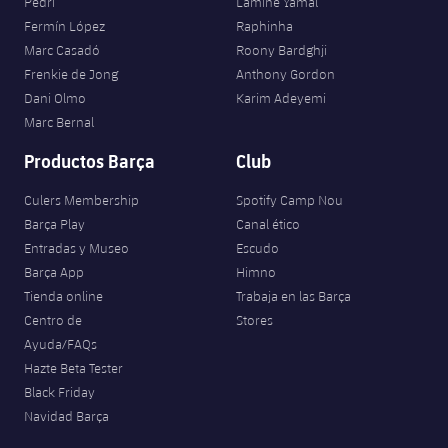
Pedri
Lamine Yamal
Fermín López
Raphinha
Marc Casadó
Roony Bardghji
Frenkie de Jong
Anthony Gordon
Dani Olmo
Karim Adeyemi
Marc Bernal
Productos Barça
Club
Culers Membership
Spotify Camp Nou
Barça Play
Canal ético
Entradas y Museo
Escudo
Barça App
Himno
Tienda online
Trabaja en las Barça
Centro de
Stores
Ayuda/FAQs
Hazte Beta Tester
Black Friday
Navidad Barça