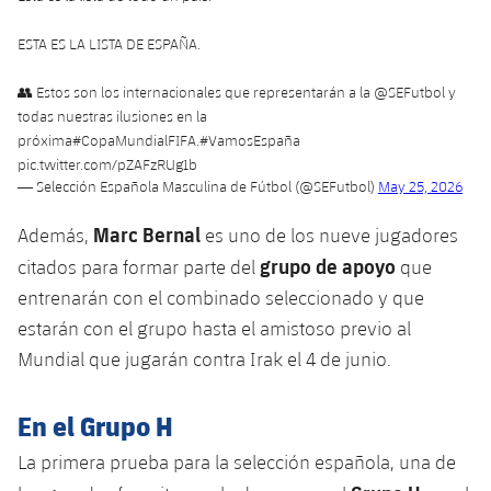
plusicon
más
Servicios Médicos
Acreditaciones
Fotos
Fotos
Infantil A
Entradas
SUB8 B
ESTA ES LA LISTA DE ESPAÑA.
Calendario
Campus Verano
Actualidad
Accesibilidad
Historia
Instalaciones
Infantil B
👥 Estos son los internacionales que representarán a la
@SEFutbol
y
Resultados
Resultados
Juvenil
todas nuestras ilusiones en la
PLUSICON
MÁS
Palmarés
próxima
#CopaMundialFIFA
.
#VamosEspaña
Clasificaciones
Jugadores
Cadete
pic.twitter.com/pZAFzRUg1b
Primer equipo
plusicon
más
— Selección Española Masculina de Fútbol (@SEFutbol)
May 25, 2026
Jugadors
Clasificaciones
Infantil
Actualidad
Marc Bernal
Barça Atlètic
Además,
es uno de los nueve jugadores
plusicon
más
Fotos
grupo de apoyo
citados para formar parte del
que
Alevín
Calendario
Actualidad
Base
entrenarán con el combinado seleccionado y que
plusicon
más
Palmarés
estarán con el grupo hasta el amistoso previo al
Entradas
Calendario
Campus Verano
Actualidad
Mundial que jugarán contra Irak el 4 de junio.
Historia
Resultados
Resultados
Barça C
En el Grupo H
PLUSICON
MÁS
Clasificaciones
Jugadores
La primera prueba para la selección española, una de
Junior
Información general
plusicon
más