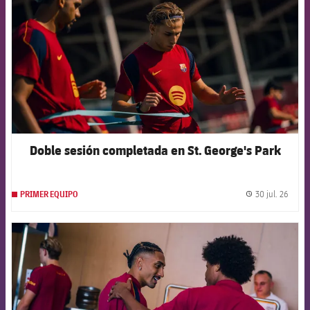
Doble sesión completada en St. George's Park
30 jul. 26
PRIMER EQUIPO
label.
FCB Barcelona badge