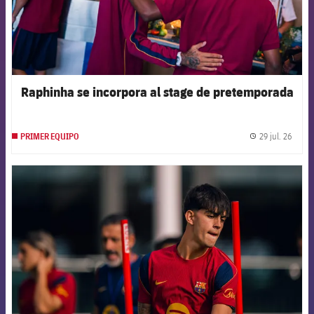
Raphinha se incorpora al stage de pretemporada
29 jul. 26
PRIMER EQUIPO
label.
FCB Barcelona badge