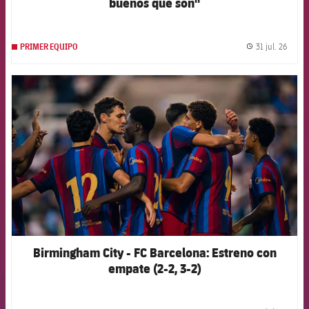
buenos que son"
31 jul. 26
PRIMER EQUIPO
label.
FCB Barcelona badge
Birmingham City - FC Barcelona: Estreno con
empate (2-2, 3-2)