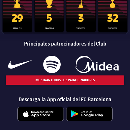
Trofeo de La Liga
Trofeo de la Liga de Campeones
Trofeo del Mundial de Clube
Copa del 
29
5
3
32
TÍTULOS
TROFEOS
TROFEOS
TROFEOS
Principales patrocinadores del Club
MOSTRAR TODOS LOS PATROCINADORES
Descarga la App oficial del FC Barcelona