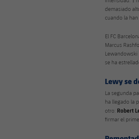
intensidad. Y
demasiado alt
cuando la han
El
FC Barcelon
Marcus Rashf
Lewandowski
se ha estrella
Lewy se d
La segunda par
ha llegado la 
Robert 
otro:
firmar el prime
Remontada