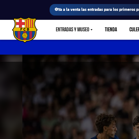
⚽Ya a la venta las entradas para los primeros p
ENTRADAS Y MUSEO
TIENDA
CULE
LABEL.SHARE.CARETDOWN
FC Barcelona club badge