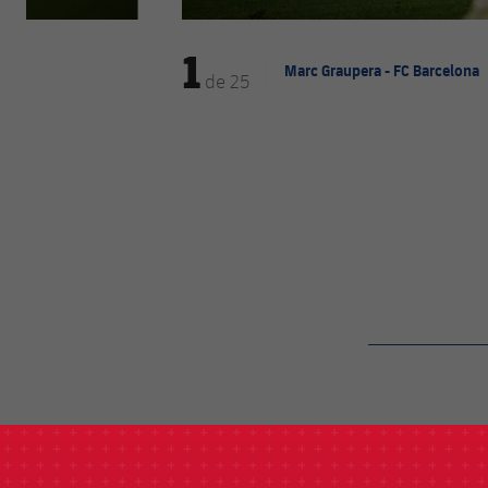
1
Marc Graupera - FC Barcelona
de
25
label.aria.barcelon