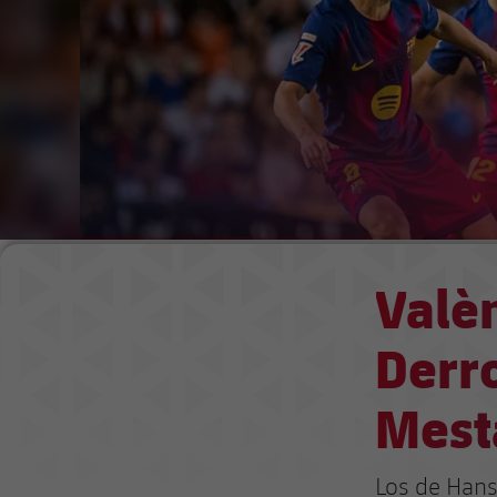
Valèn
Derr
Mesta
Los de Hansi