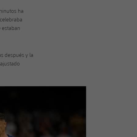
minutos ha
 celebraba
e estaban
as después y la
 ajustado
Siguiente
label.aria.chevron