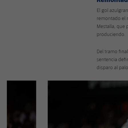
El gol azulgra
remontado el m
Mestalla, que 
produciendo.
Del tramo fina
sentencia defi
disparo al palo
Anterior
label.aria.chevronleft