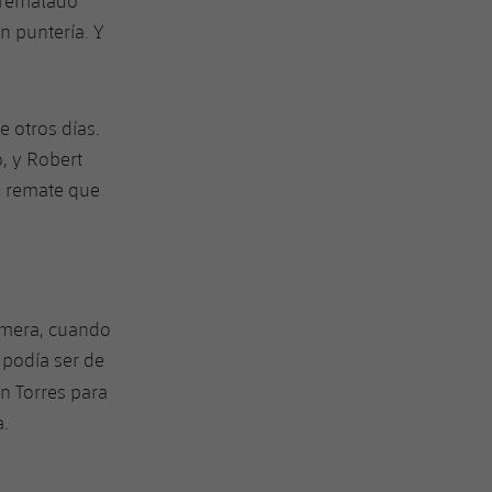
 rematado
n puntería. Y
 otros días.
o, y
Robert
n remate que
rimera, cuando
 podía ser de
n Torres para
a.