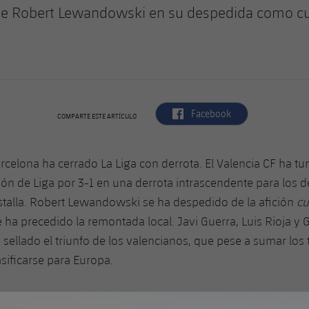
de Robert Lewandowski en su despedida como cu
label.aria.facebook
Facebook
COMPARTE ESTE ARTÍCULO
arcelona ha cerrado La Liga con derrota. El Valencia CF ha t
n de Liga por 3-1 en una derrota intrascendente para los de
talla. Robert Lewandowski se ha despedido de la afición
cu
e ha precedido la remontada local. Javi Guerra, Luis Rioja y 
sellado el triunfo de los valencianos, que pese a sumar los
sificarse para Europa.