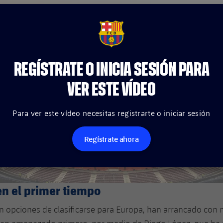
FCB Barcelona badge
REGÍSTRATE O INICIA SESIÓN PARA
VER ESTE VÍDEO
Para ver este vídeo necesitas registrarte o iniciar sesión
Regístrate ahora
en el primer tiempo
on opciones de clasificarse para Europa, han arrancado con