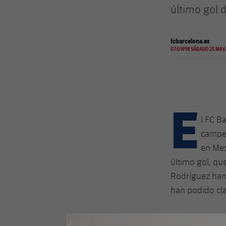
último gol 
fcbarcelona.es
07:09PM SÁBADO 23 MAY.
E
l FC B
campeó
en Mes
último gol, qu
Rodríguez han 
han podido cla