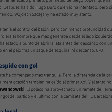
 han amenazado primero, por medio de
Diego López
, que ha
o. Después ha sido
Hugo Duro
quien lo ha intentado, pero si
 tenido,
Wojciech Szczęsny
ha estado muy atento.
a
tenía el control del balón, pero con menos profundidad que
ord
era el hombre que más generaba desde el lado izquierd
ha estado a punto de abrir la lata antes del descanso con u
do en el palo tras un saque de esquina. Al descanso, 0-0.
espide con gol
te ha comenzado más tranquila. Pero, a diferencia de la p
primera ocasión también ha caído el primer gol. Y el tanto no
Lewandowski
. El polaco ha aprovechado un remate de Ferra
r gol del partido y el último con la camiseta del FC Barcelon
 local