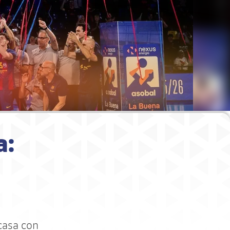
a:
casa con