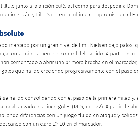
el título junto a la afición culé, así como para despedir a D
Antonio Bazán y Filip Saric en su último compromiso en el Pa
bsoluto
stado marcado por un gran nivel de Emil Nielsen bajo palos, 
rça tomar rápidamente el control del partido. A partir del mi
 han comenzado a abrir una primera brecha en el marcador
s goles que ha ido creciendo progresivamente con el paso d
é se ha ido consolidando con el paso de la primera mitad y, 
ya ha alcanzado los cinco goles (14-9, min 22). A partir de ahí
liando diferencias con un juego fluido en ataque y solidez
l descanso con un claro 19-10 en el marcador.