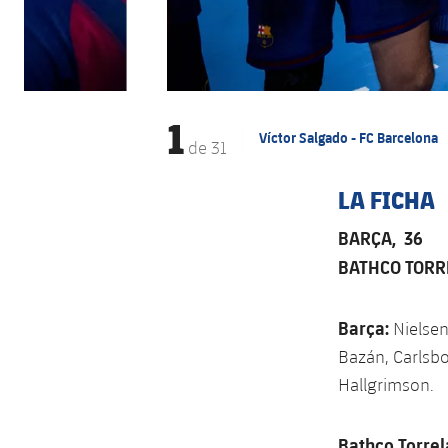
1
Víctor Salgado - FC Barcelona
de
31
LA FICHA
BARÇA, 36
BATHCO TORR
Barça:
Nielsen,
Bazán, Carlsbo
Hallgrimson.
Bathco Torrel