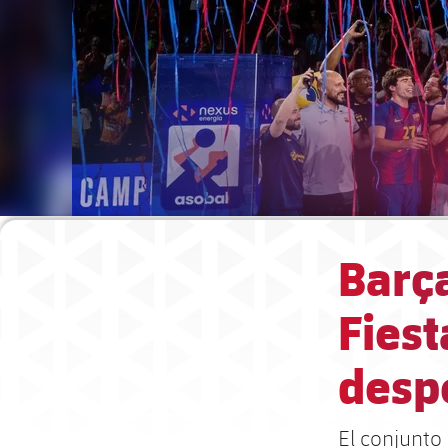
Barça
Fies
desp
El conjunto