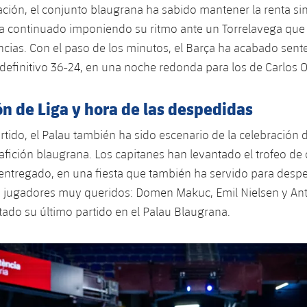
ación, el conjunto blaugrana ha sabido mantener la renta si
a continuado imponiendo su ritmo ante un Torrelavega que
encias. Con el paso de los minutos, el Barça ha acabado sent
 definitivo 36-24, en una noche redonda para los de Carlos O
n de Liga y hora de las despedidas
rtido, el Palau también ha sido escenario de la celebración d
a afición blaugrana. Los capitanes han levantado el trofeo 
entregado, en una fiesta que también ha servido para desp
s jugadores muy queridos: Domen Makuc, Emil Nielsen y An
ado su último partido en el Palau Blaugrana.