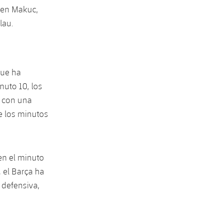
omen Makuc,
lau.
que ha
nuto 10, los
, con una
e los minutos
en el minuto
, el Barça ha
 defensiva,