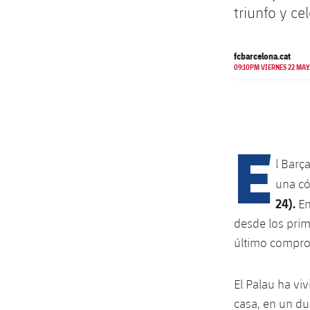
triunfo y ce
fcbarcelona.cat
09:10PM VIERNES 22 MAY
E
l Barç
una c
24).
En
desde los prim
último compro
El Palau ha vi
casa, en un du