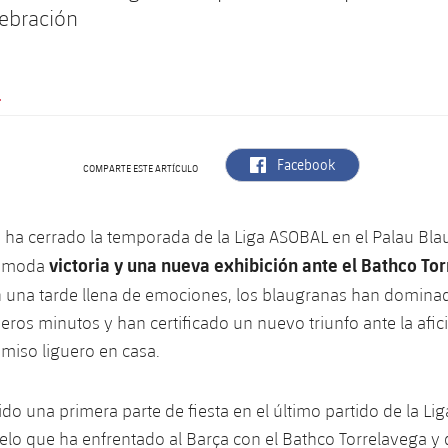
lebración
.
label.aria.facebook
Facebook
COMPARTE ESTE ARTÍCULO
a ha cerrado la temporada de la Liga ASOBAL en el Palau Bl
victoria y una nueva exhibición ante el Bathco To
ómoda
 una tarde llena de emociones, los blaugranas han dominad
eros minutos y han certificado un nuevo triunfo ante la afici
miso liguero en casa.
vido una primera parte de fiesta en el último partido de la L
elo que ha enfrentado al Barça con el Bathco Torrelavega y