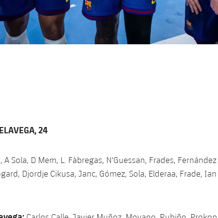
ELAVEGA, 24
 A Sola, D Mem, L. Fàbregas, N'Guessan, Frades, Fernández - 
gard, Djordje Cikusa, Janc, Gómez, Sola, Elderaa, Frade, Ian 
avega:
Carlos Calle, Javier Muñoz, Moyano, Rubiño, Prokop,