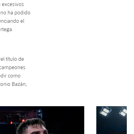
n excesivos
 no ha podido
enciando el
rtega.
el título de
de campeones
edir como
tonio Bazán,
Siguiente
label.aria.chevron