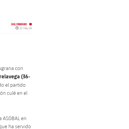
BALONMANO
Fecha de publicación
22 may 26
augrana con
rrelavega (36-
o el partido
ón culé en el
iga ASOBAL en
 que ha servido