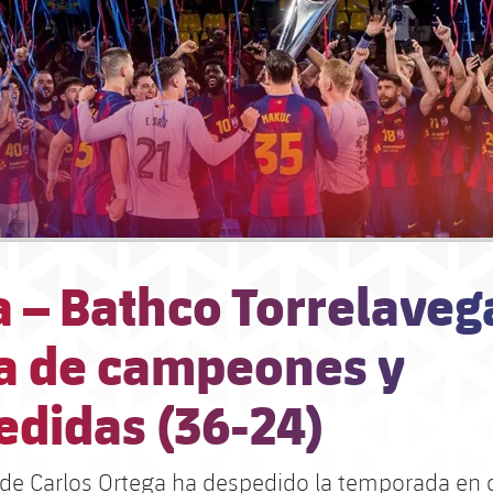
 – Bathco Torrelaveg
ta de campeones y
edidas (36-24)
 de Carlos Ortega ha despedido la temporada en 