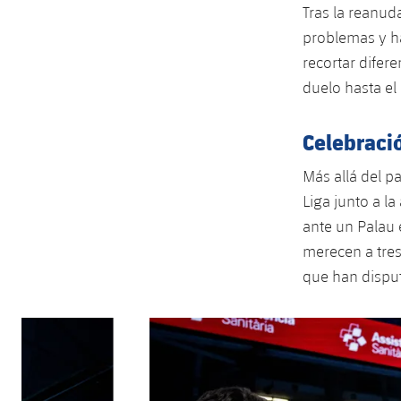
Tras la reanud
problemas y h
recortar difer
duelo hasta el
Celebració
Más allá del pa
Liga junto a l
ante un Palau 
merecen a tre
que han disput
Anterior
label.aria.chevronleft