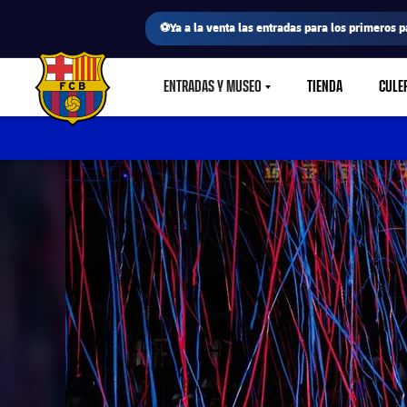
⚽Ya a la venta las entradas para los primeros p
ENTRADAS Y MUSEO
TIENDA
CULE
LABEL.SHARE.CARETDOWN
FC Barcelona club badge