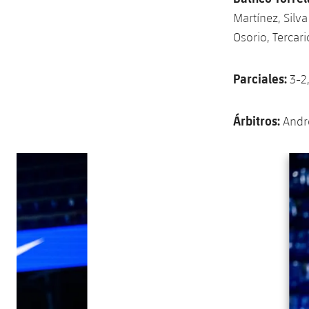
Martínez, Silva
Osorio, Tercari
Parciales:
3-2,
Árbitros:
Andre
Anterior
label.aria.chevronleft