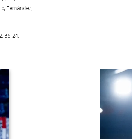
vic, Fernández,
2, 36-24.
Siguiente
label.aria.chevron