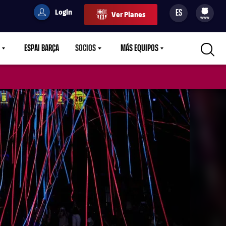
Login
ES
Ver Planes
filled-badge
user
Culers
www
ESPAI BARÇA
SOCIOS
MÁS EQUIPOS
OWN
LABEL.ARIA.CARETDOWN
LABEL.ARIA.CARETDOWN
LABEL.ARIA.CARETDOWN