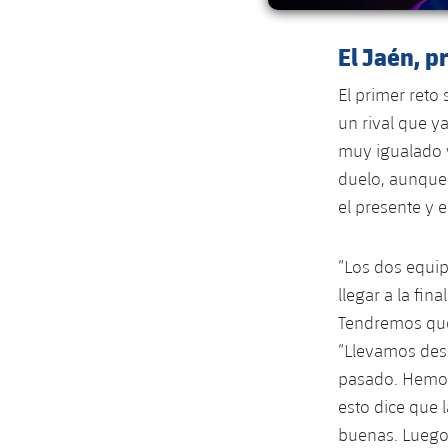
El Jaén, p
El primer reto 
un rival que y
muy igualado y
duelo, aunque 
el presente y 
“Los dos equi
llegar a la fi
Tendremos que 
“Llevamos desd
pasado. Hemos
esto dice que 
buenas. Luego,