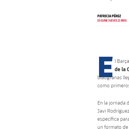
PATRICIA PÉREZ
10:31AM JUEVES 21 MAY.
E
l Barç
de la 
blaugranas lle
como primeros
En la jornada 
Javi Rodríguez
específica par
un formato de 