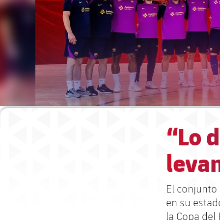
“Lo 
levan
El conjunto
en su estad
la Copa del