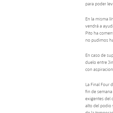
para poder leva
En la misma lín
vendrá a ayuda
Pito ha comen
no pudimos hac
En caso de supe
duelo entre Ji
con aspiracione
La Final Four 
fin de semana
exigentes del c
alto del podio
de la tempora