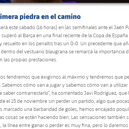
rimera piedra en el camino
será este sábado (16 horas) en las semifinales ante el Jaén Pa
a superó al Barça en una final reciente de la Copa de España
 resuelto en los penaltis tras un 0-0. Un precedente que añ
dentro del vestuario blaugrana se remarca la importancia d
en las propias prestaciones.
pos tendremos que exigirnos al máximo y tendremos que pe
nal. Sabemos cómo van a jugar y sabemos cómo van a utilizar
saber contrarrestarlo”, ha comentado Javi Rodríguez, que 
e el 15 de noviembre sin perder un partido, algo que poca
 marcado una barbaridad de goles, hemos encajado poquí
las cosas se están haciendo bien. Las sensaciones también
 la línea entre ganar o perder es muy fina, pero lo daremo