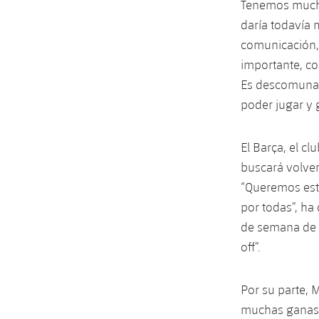
Tenemos mucha
daría todavía 
comunicación,
importante, c
Es descomunal
poder jugar y 
El Barça, el c
buscará volver
“Queremos este
por todas”, ha
de semana de l
off”.
Por su parte,
muchas ganas. 