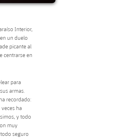
raíso Interior,
 en un duelo
ade picante al
e centrarse en
lear para
 sus armas.
ha recordado:
s veces ha
simos, y todo
 son muy
s todo seguro