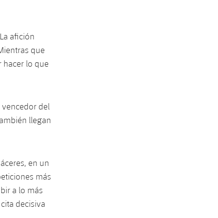
La afición
Mientras que
 hacer lo que
el vencedor del
también llegan
Cáceres, en un
peticiones más
ubir a lo más
cita decisiva