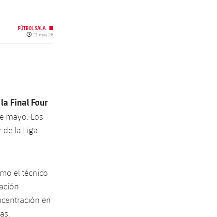
FÚTBOL SALA
Fecha de publicación
21 may 26
la Final Four
de mayo. Los
 de la Liga
omo el técnico
ación
ncentración en
as.