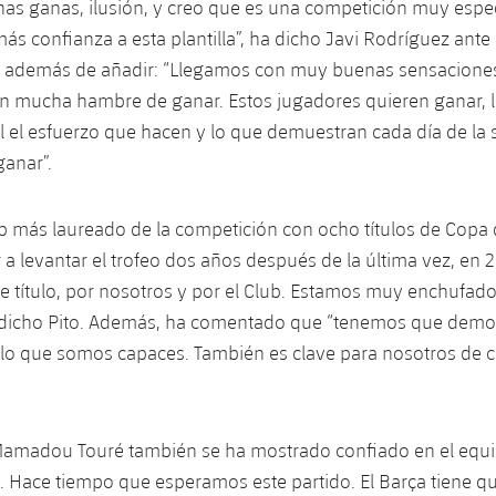
s ganas, ilusión, y creo que es una competición muy espec
más confianza a esta plantilla”, ha dicho Javi Rodríguez ante
 además de añadir: “Llegamos con muy buenas sensaciones
on mucha hambre de ganar. Estos jugadores quieren ganar, 
 el esfuerzo que hacen y lo que demuestran cada día de la
ganar”.
lub más laureado de la competición con ocho títulos de Copa 
 a levantar el trofeo dos años después de la última vez, en 
 título, por nosotros y por el Club. Estamos muy enchufad
 dicho Pito. Además, ha comentado que “tenemos que demost
o que somos capaces. También es clave para nosotros de ca
 Mamadou Touré también se ha mostrado confiado en el equ
Hace tiempo que esperamos este partido. El Barça tiene qu