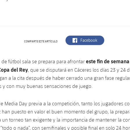
label.aria.facebook
Facebook
COMPARTE ESTE ARTÍCULO
este fin de semana 
a de fútbol sala se prepara para afrontar
Copa del Rey
, que se disputará en Cáceres los días 23 y 24 
gan a la cita después de haber cerrado una gran fase regular
 y con muy buenas sensaciones de juego.
de Media Day previa a la competición, tanto los jugadores c
 han puesto en valor el buen momento del grupo, la prepar
a un torneo tan exigente y la importancia de mantener la co
“todo o nada”, con semifinales y posible final en solo 24 hor