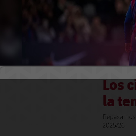
Los c
la t
Repasamos l
2025/26