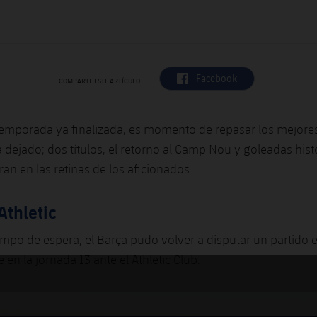
label.aria.facebook
Facebook
COMPARTE ESTE ARTÍCULO
temporada ya finalizada, es momento de repasar los mejo
 dejado; dos títulos, el retorno al Camp Nou y goleadas hist
an en las retinas de los aficionados.
Athletic
mpo de espera, el Barça pudo volver a disputar un partido e
en la jornada 13 ante el Athletic Club.