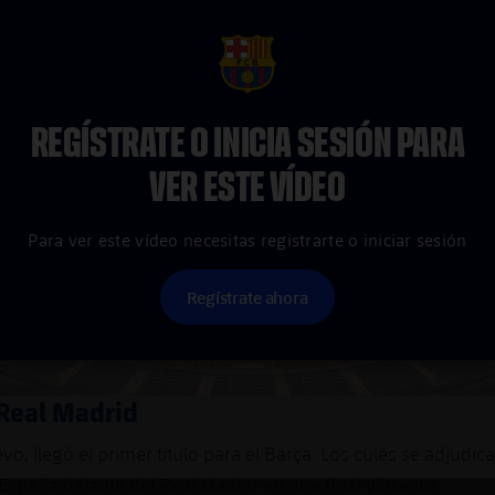
FCB Barcelona badge
REGÍSTRATE O INICIA SESIÓN PARA
VER ESTE VÍDEO
Para ver este vídeo necesitas registrarte o iniciar sesión
Regístrate ahora
 Real Madrid
o, llegó el primer título para el Barça. Los culés se adjudica
spaña delante del Real Madrid en una final vibrante.