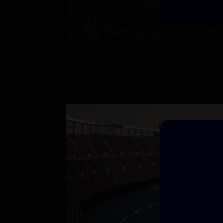
Barça 7-2
Con el empate 
cuartos. 7 gol