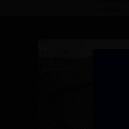
El FC Barcelon
un nombre pro
su primer hat t