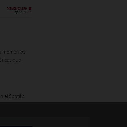
PRIMER EQUIPO
Fecha de publicación
28 may 26
res momentos
óricas que
n el Spotify