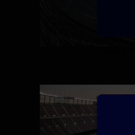
Barça 2-0
La guinda del 
nuevo, título c