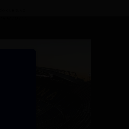
ido que tuvo
unca anotando