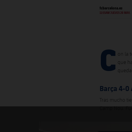
fcbarcelona.es
11:55AM JUEVES 28 MAY.
C
on la 
que ha
quedar
Barça 4-0 
Tras mucho tie
Camp Nou. Fue 