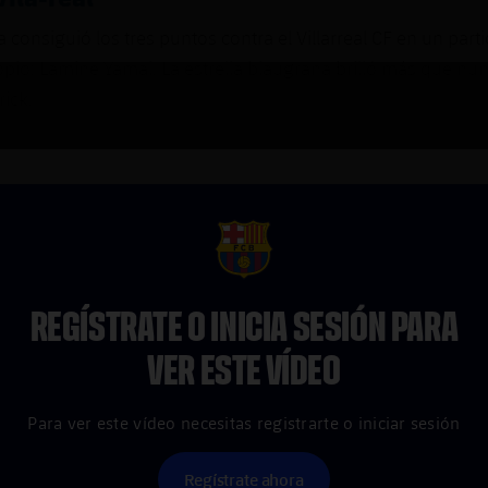
a consiguió los tres puntos contra el Villarreal CF en un part
pio: Lamine Yamal. La estrella blaugrana brilló más que n
rick.
FCB Barcelona badge
REGÍSTRATE O INICIA SESIÓN PARA
VER ESTE VÍDEO
Para ver este vídeo necesitas registrarte o iniciar sesión
Regístrate ahora