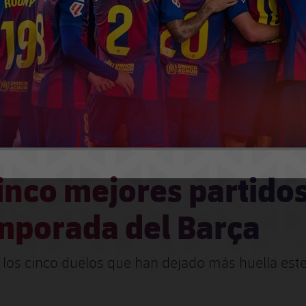
inco mejores partido
emporada del Barça
os cinco duelos que han dejado más huella este