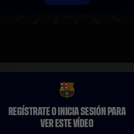
 Newcastle
en St James’ Park, el FC Barcelona fue a por todas para ase
es y una exhibición de Raphinha dieron la clasificación.
FCB Barcelona badge
REGÍSTRATE O INICIA SESIÓN PARA
VER ESTE VÍDEO