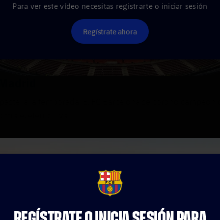
Para ver este vídeo necesitas registrarte o iniciar sesión
Regístrate ahora
 Madrid
pastel a la temporada. El FC Barcelona se coronó campeón d
ontra el eterno rival.
FCB Barcelona badge
REGÍSTRATE O INICIA SESIÓN PARA