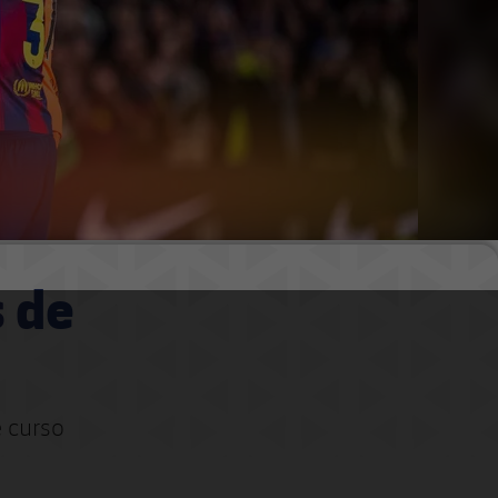
s de
 curso