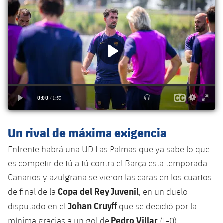
Jugadores
Clasificaciones
Juvenil
Noticias
Atletismo
plusicon
más
Fotos
Infantil
Actualidad
Baloncesto en silla de ruedas
plusicon
más
Historia
Alevín
Masculino
Actualidad
Hockey sobre hielo
plusicon
más
Palmarés
Femenino
Jugadores
Actualidad
Hockey hierba
plusicon
más
Agenda
Calendario
Jugadores
Noticias
Patinaje artístico
Un rival de máxima exigencia
plusicon
más
Resultados
Calendario
Enfrente habrá una UD Las Palmas que ya sabe lo que
Hockey Hierba Masculino
Escuela de Patinaje
Actualidad
es competir de tú a tú contra el Barça esta temporada.
Clasificaciones
Resultados
Hockey Hierba Femenino
Canarios y azulgrana se vieron las caras en los cuartos
Plantilla
Rugby
plusicon
más
Copa del Rey Juvenil
de final de la
, en un duelo
Clasificaciones
Agenda
Johan Cruyff
disputado en el
que se decidió por la
Actualidad
Voleibol
plusicon
más
Pedro Villar
mínima gracias a un gol de
(1-0).