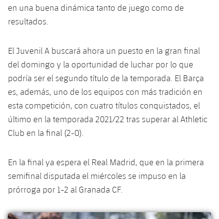
plusicon
más
Servicios Médicos
en una buena dinámica tanto de juego como de
Acreditaciones
Fotos
Fotos
Infantil A
Entradas
SUB8 B
resultados.
Calendario
Campus Verano
Actualidad
Accesibilidad
Historia
Instalaciones
Infantil B
Resultados
Resultados
Juvenil
El Juvenil A buscará ahora un puesto en la gran final
PLUSICON
MÁS
Palmarés
del domingo y la oportunidad de luchar por lo que
Clasificaciones
Jugadores
Cadete
Primer equipo
podría ser el segundo título de la temporada. El Barça
plusicon
más
es, además, uno de los equipos con más tradición en
Jugadors
Clasificaciones
Infantil
Actualidad
Barça Atlètic
esta competición, con cuatro títulos conquistados, el
plusicon
más
Fotos
último en la temporada 2021/22 tras superar al Athletic
Alevín
Calendario
Actualidad
Base
Club en la final (2-0).
plusicon
más
Palmarés
Entradas
Calendario
Campus Verano
Actualidad
En la final ya espera el Real Madrid, que en la primera
Historia
Resultados
semifinal disputada el miércoles se impuso en la
Resultados
Barça C
prórroga por 1-2 al Granada CF.
PLUSICON
MÁS
Clasificaciones
Jugadores
Junior
Información general
plusicon
más