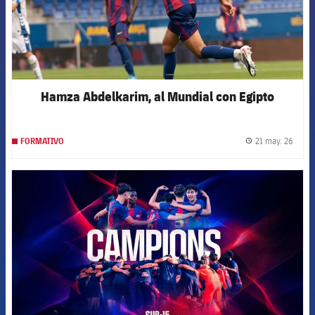
Hamza Abdelkarim, al Mundial con Egipto
21 may. 26
FORMATIVO
label.
FCB Barcelona badge