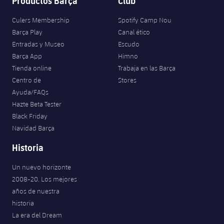
Productos Barça
Club
Culers Membership
Spotify Camp Nou
Barça Play
Canal ético
Entradas y Museo
Escudo
Barça App
Himno
Tienda online
Trabaja en las Barça
Centro de
Stores
Ayuda/FAQs
Hazte Beta Tester
Black Friday
Navidad Barça
Historia
Un nuevo horizonte
2008-20. Los mejores
años de nuestra
historia
La era del Dream