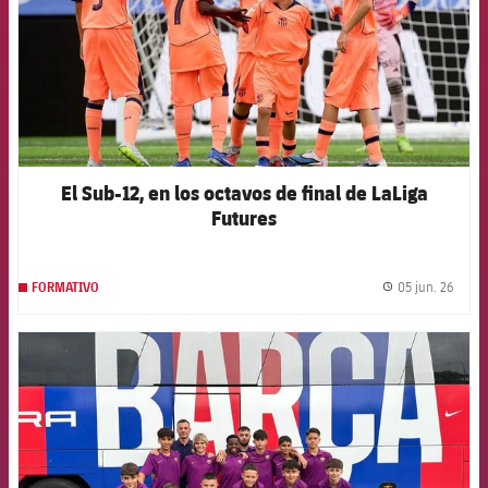
El Sub-12, en los octavos de final de LaLiga
Futures
05 jun. 26
FORMATIVO
label.
FCB Barcelona badge