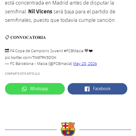
está concentrada en Madrid antes de disputar la
Nil Vicens
semifinal.
será baja para el partido de
semifinales, puesto que todavía cumple sanción.
📋 𝐂𝐎𝐍𝐕𝐎𝐂𝐀𝐓𝐎̀𝐑𝐈𝐀
🔜 F4 Copa de Campions Juvenil
#FCBMasia
💙❤️
pic.twitter.com/TM47RK5DOK
— FC Barcelona - Masia (@FCBmasia)
May 20, 2026
COMPARTE ESTE ARTÍCULO
label.aria.whatsapp
label.aria.facebook
Whatsapp
Facebook