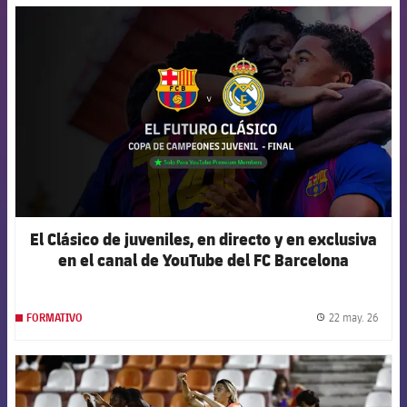
FCB Barcelona badge
El Clásico de juveniles, en directo y en exclusiva
en el canal de YouTube del FC Barcelona
22 may. 26
FORMATIVO
label.
FCB Barcelona badge