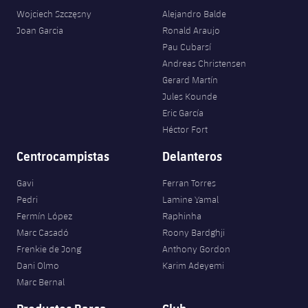
Wojciech Szczęsny
Alejandro Balde
Joan Garcia
Ronald Araujo
Pau Cubarsí
Andreas Christensen
Gerard Martín
Jules Kounde
Eric García
Héctor Fort
Centrocampistas
Delanteros
Gavi
Ferran Torres
Pedri
Lamine Yamal
Fermín López
Raphinha
Marc Casadó
Roony Bardghji
Frenkie de Jong
Anthony Gordon
Dani Olmo
Karim Adeyemi
Marc Bernal