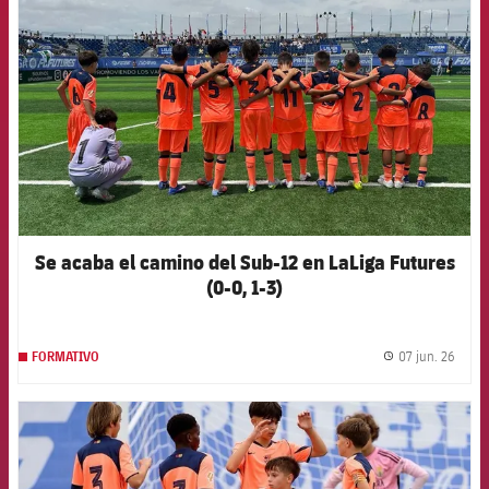
Se acaba el camino del Sub-12 en LaLiga Futures
(0-0, 1-3)
07 jun. 26
FORMATIVO
label.
FCB Barcelona badge