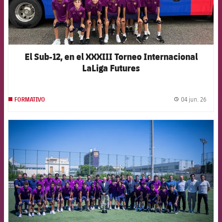
El Sub-12, en el XXXIII Torneo Internacional
LaLiga Futures
04 jun. 26
FORMATIVO
label.
FCB Barcelona badge