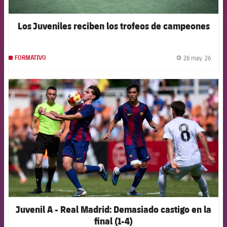
Los Juveniles reciben los trofeos de campeones
26 may. 26
FORMATIVO
label.
FCB Barcelona badge
Juvenil A - Real Madrid: Demasiado castigo en la
final (1-4)