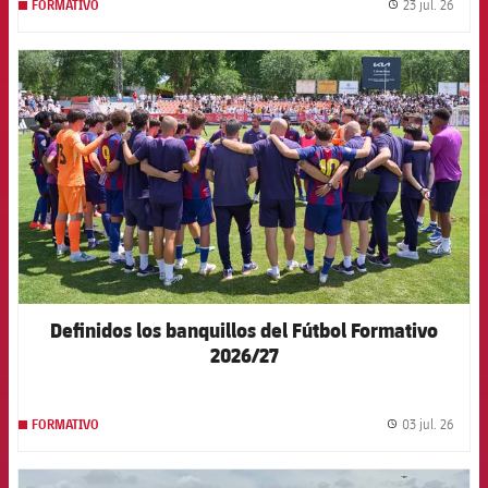
23 jul. 26
FORMATIVO
label.
FCB Barcelona badge
Definidos los banquillos del Fútbol Formativo
2026/27
03 jul. 26
FORMATIVO
label.
FCB Barcelona badge