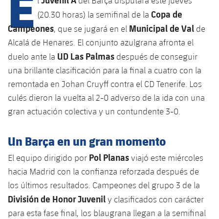
E
l
del Barça disputará este jueves
Calendario
Campus Verano
Base
Copa de
(20.30 horas) la semifinal de la
SUB13
SUB13 B
Entradas
Campeones
Municipal de Val
, que se jugará en el
de
Barça Atlètic
plusicon
más
PLUSICON
MÁS
Alcalá de Henares. El conjunto azulgrana afronta el
SUB12
SUB12 C
Gameday Shows
Junior
UD Las Palmas
Primer Equipo
duelo ante la
después de conseguir
Instalaciones
plusicon
más
SUB11 A
una brillante clasificación para la final a cuatro con la
SUB11 C
Resultados
Cadete A
Actualidad
Barça Atlètic
Spotify Camp Nou
remontada en Johan Cruyff contra el CD Tenerife. Los
plusicon
más
SUB11 B
culés dieron la vuelta al 2-0 adverso de la ida con una
Clasificación
Cadete B
Calendario
Actualidad
Palau Blaugrana
Base
gran actuación colectiva y un contundente 3-0.
plusicon
más
SUB10 A
Jugadores
Infantil A
Entradas
Calendario
Estadi Johan Cruyff
Actualidad
Un Barça en un gran momento
SUB10 B
PLUSICON
MÁS
Fotos
Infantil B
Resultados
Pol Planas
El equipo dirigido por
viajó este miércoles
Resultados
Juvenil
Barça Cafe
Primer equipo
SUB9 A
plusicon
más
hacia Madrid con la confianza reforzada después de
plusicon
más
Historia
Mini
Clasificaciones
Clasificaciones
los últimos resultados. Campeones del grupo 3 de la
Cadete A
Ciutat Esportiva
Actualidad
SUB9 B
Barça Atlètic
plusicon
más
Servicios
Palmarés
División de Honor Juvenil
y clasificados con carácter
plusicon
más
Jugadores
Jugadores
Cadete B
para esta fase final, los blaugrana llegan a la semifinal
Calendario
SUB8 A
La Masia
Actualidad
Base