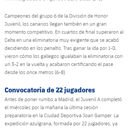
Jugadores
Noticias
Apúntate a las amateurs
plusicon
más
Campeones del grupo 6 de la División de Honor
Calendario
Voleibol masculino
Apúntate a las amateurs
Juvenil, los canarios llegan también en un gran
PLUSICON
MÁS
momento competitivo. En cuartos de final superaron al
Resultados
Voleibol femenino
Carnet de las Secciones Amateurs
League of Legends
Celta en una eliminatoria muy exigente que se acabó
decidiendo en los penaltis. Tras ganar la ida por 1-0,
Clasificaciones
VALORANT Rising
vieron cómo los gallegos igualaban la eliminatoria con
Fotos
un 3-2 en la vuelta y acabaron certificando el pase
VALORANT Game Changers
desde los once metros (6-8).
eFootball
Convocatoria de 22 jugadores
Antes de poner rumbo a Madrid, el Juvenil A completó
el miércoles por la mañana la última sesión
preparatoria en la Ciudad Deportiva Joan Gamper. La
expedición azulgrana, formada por 22 jugadores, ya