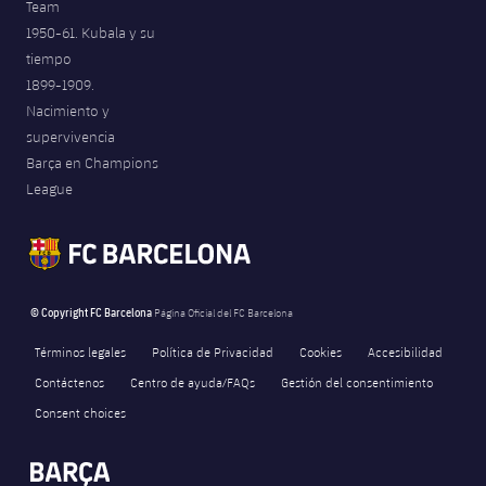
Team
1950-61. Kubala y su
tiempo
1899-1909.
Nacimiento y
supervivencia
Barça en Champions
League
© Copyright FC Barcelona
Página Oficial del FC Barcelona
Términos legales
Política de Privacidad
Cookies
Accesibilidad
Contáctenos
Centro de ayuda/FAQs
Gestión del consentimiento
Consent choices
FORÇA BARÇA
82
label.aria.fire
Força Barça
label.aria.forcabarca