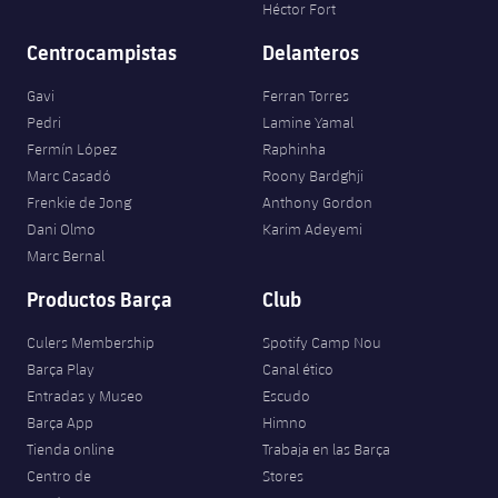
Héctor Fort
Centrocampistas
Delanteros
Gavi
Ferran Torres
Pedri
Lamine Yamal
Fermín López
Raphinha
Marc Casadó
Roony Bardghji
Frenkie de Jong
Anthony Gordon
Dani Olmo
Karim Adeyemi
Marc Bernal
Productos Barça
Club
Culers Membership
Spotify Camp Nou
Barça Play
Canal ético
Entradas y Museo
Escudo
Barça App
Himno
Tienda online
Trabaja en las Barça
Centro de
Stores