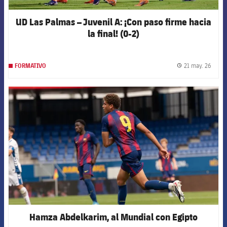
UD Las Palmas – Juvenil A: ¡Con paso firme hacia
la final! (0-2)
21 may. 26
FORMATIVO
label.
FCB Barcelona badge
Hamza Abdelkarim, al Mundial con Egipto