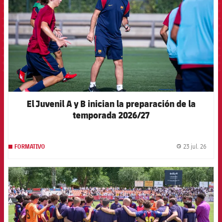
El Juvenil A y B inician la preparación de la
temporada 2026/27
23 jul. 26
FORMATIVO
label.
FCB Barcelona badge