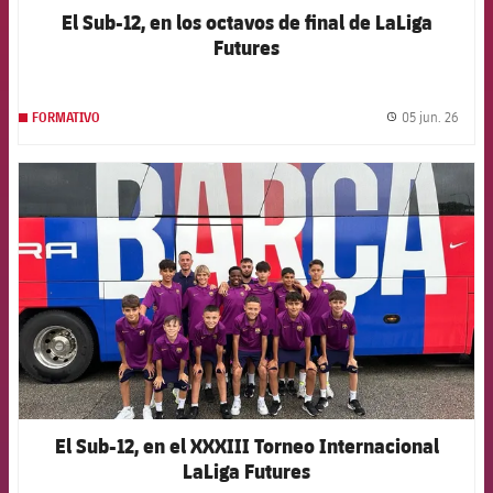
El Sub-12, en los octavos de final de LaLiga
Futures
05 jun. 26
FORMATIVO
label.
FCB Barcelona badge
El Sub-12, en el XXXIII Torneo Internacional
LaLiga Futures