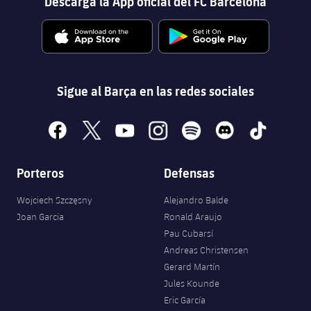
Descarga la App oficial del FC Barcelona
Sigue al Barça en las redes sociales
facebook
x
youtube
instagram
spotify
discord
tiktok
Porteros
Defensas
Wojciech Szczęsny
Alejandro Balde
Joan Garcia
Ronald Araujo
Pau Cubarsí
Andreas Christensen
Gerard Martín
Jules Kounde
Eric García