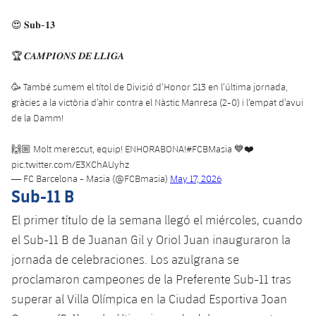
Jugadores
Noticias
Apúntate a las amateurs
plusicon
más
😍 𝐒𝐮𝐛-𝟏𝟑
Calendario
Voleibol masculino
Apúntate a las amateurs
🏆 𝑪𝑨𝑴𝑷𝑰𝑶𝑵𝑺 𝑫𝑬 𝑳𝑳𝑰𝑮𝑨
PLUSICON
MÁS
Resultados
Voleibol femenino
🥳 També sumem el títol de Divisió d’Honor S13 en l’última jornada,
Carnet de las Secciones Amateurs
League of Legends
gràcies a la victòria d’ahir contra el Nàstic Manresa (2-0) i l’empat d’avui
Clasificaciones
de la Damm!
VALORANT Rising
🙌🏼 Molt merescut, equip! ENHORABONA!
#FCBMasia
💙❤️
Fotos
VALORANT Game Changers
pic.twitter.com/E3XChAUyhz
— FC Barcelona - Masia (@FCBmasia)
May 17, 2026
Sub-11 B
eFootball
El primer título de la semana llegó el miércoles, cuando
el Sub-11 B de Juanan Gil y Oriol Juan inauguraron la
jornada de celebraciones. Los azulgrana se
proclamaron campeones de la Preferente Sub-11 tras
superar al Villa Olímpica en la Ciudad Esportiva Joan