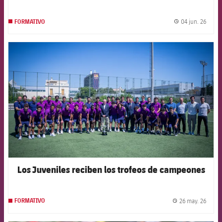
04 jun. 26
FORMATIVO
label.
FCB Barcelona badge
Los Juveniles reciben los trofeos de campeones
26 may. 26
FORMATIVO
label.