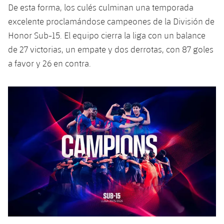
plusicon
más
Servicios Médicos
De esta forma, los culés culminan una temporada
Acreditaciones
Fotos
Fotos
Infantil A
Entradas
SUB8 B
excelente proclamándose campeones de la División de
Calendario
Campus Verano
Actualidad
Accesibilidad
Historia
Honor Sub-15. El equipo cierra la liga con un balance
Instalaciones
Infantil B
Resultados
Resultados
de 27 victorias, un empate y dos derrotas, con 87 goles
Juvenil
PLUSICON
MÁS
Palmarés
a favor y 26 en contra.
Clasificaciones
Jugadores
Cadete
Primer equipo
plusicon
más
Jugadors
Clasificaciones
Infantil
Actualidad
Barça Atlètic
plusicon
más
Fotos
Alevín
Calendario
Actualidad
Base
plusicon
más
Palmarés
Entradas
Calendario
Campus Verano
Actualidad
Historia
Resultados
Resultados
Barça C
PLUSICON
MÁS
Clasificaciones
Jugadores
Junior
Información general
plusicon
más