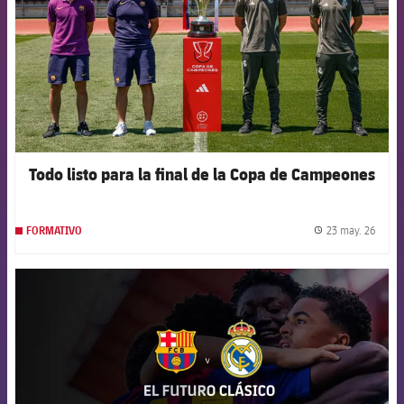
Todo listo para la final de la Copa de Campeones
23 may. 26
FORMATIVO
label.
FCB Barcelona badge