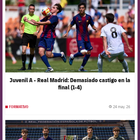
FCB Barcelona badge
Juvenil A - Real Madrid: Demasiado castigo en la
final (1-4)
24 may. 26
FORMATIVO
label.
FCB Barcelona badge