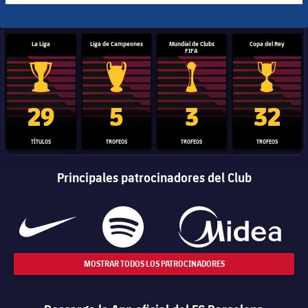
La Liga
Liga de Campeones
Mundial de Clubs
Copa del Rey
FIFA
Trofeo de La Liga
Trofeo de la Liga de Campeones
Trofeo del Mundial de Clube
Copa del 
29
5
3
32
TÍTULOS
TROFEOS
TROFEOS
TROFEOS
Principales patrocinadores del Club
MOSTRAR TODOS LOS PATROCINADORES