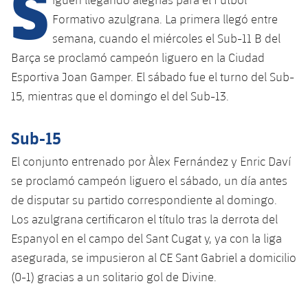
S
Calendario
Campus Verano
Base
Formativo azulgrana. La primera llegó entre
SUB13
SUB13 B
Entradas
semana, cuando el miércoles el Sub-11 B del
Barça Atlètic
plusicon
más
PLUSICON
MÁS
Barça se proclamó campeón liguero en la Ciudad
SUB12
SUB12 C
Gameday Shows
Junior
Esportiva Joan Gamper. El sábado fue el turno del Sub-
Primer Equipo
Instalaciones
plusicon
más
SUB11 A
15, mientras que el domingo el del Sub-13.
SUB11 C
Resultados
Cadete A
Actualidad
Barça Atlètic
Spotify Camp Nou
plusicon
más
SUB11 B
Sub-15
Clasificación
Cadete B
Calendario
Actualidad
Palau Blaugrana
Base
El conjunto entrenado por Àlex Fernández y Enric Daví
plusicon
más
SUB10 A
Jugadores
Infantil A
se proclamó campeón liguero el sábado, un día antes
Entradas
Calendario
Estadi Johan Cruyff
Actualidad
SUB10 B
de disputar su partido correspondiente al domingo.
PLUSICON
MÁS
Fotos
Infantil B
Resultados
Los azulgrana certificaron el título tras la derrota del
Resultados
Juvenil
Barça Cafe
Primer equipo
SUB9 A
plusicon
más
Espanyol en el campo del Sant Cugat y, ya con la liga
plusicon
más
Historia
Mini
Clasificaciones
Clasificaciones
asegurada, se impusieron al CE Sant Gabriel a domicilio
Cadete A
Ciutat Esportiva
Actualidad
SUB9 B
Barça Atlètic
plusicon
más
(0-1) gracias a un solitario gol de Divine.
Servicios
Palmarés
plusicon
más
Jugadores
Jugadores
Cadete B
Calendario
SUB8 A
La Masia
Actualidad
Base