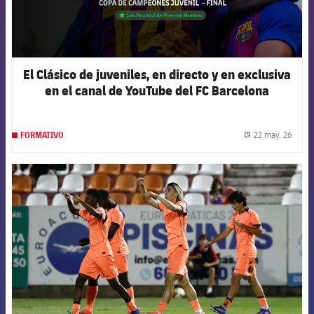
El Clásico de juveniles, en directo y en exclusiva
en el canal de YouTube del FC Barcelona
22 may. 26
FORMATIVO
label.
FCB Barcelona badge