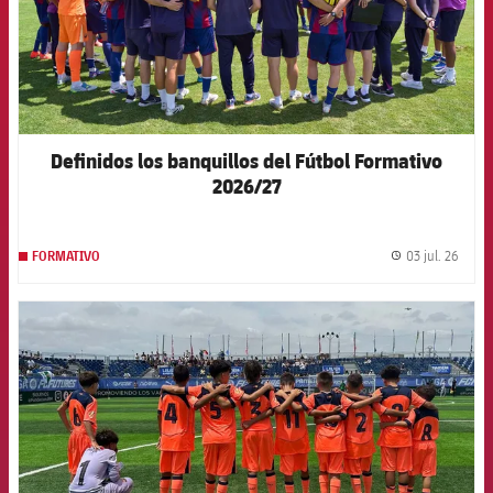
Definidos los banquillos del Fútbol Formativo
2026/27
03 jul. 26
FORMATIVO
label.
FCB Barcelona badge