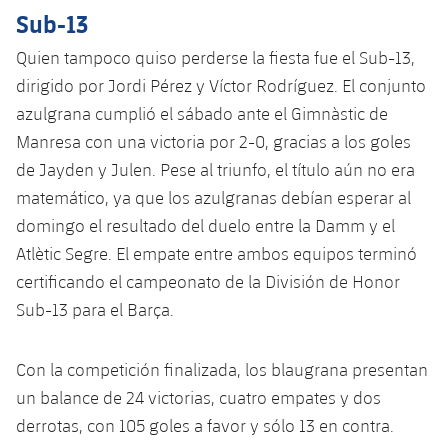
Jugadores
Clasificaciones
Sub-13
Juvenil
Noticias
Atletismo
plusicon
más
Quien tampoco quiso perderse la fiesta fue el Sub-13,
Fotos
Infantil
dirigido por Jordi Pérez y Víctor Rodríguez. El conjunto
Actualidad
Baloncesto en silla de ruedas
plusicon
más
Historia
azulgrana cumplió el sábado ante el Gimnàstic de
Alevín
Masculino
Manresa con una victoria por 2-0, gracias a los goles
Actualidad
Hockey sobre hielo
plusicon
más
Palmarés
de Jayden y Julen. Pese al triunfo, el título aún no era
Femenino
Jugadores
matemático, ya que los azulgranas debían esperar al
Actualidad
Hockey hierba
plusicon
más
domingo el resultado del duelo entre la Damm y el
Agenda
Calendario
Jugadores
Atlètic Segre. El empate entre ambos equipos terminó
Noticias
Patinaje artístico
plusicon
más
certificando el campeonato de la División de Honor
Resultados
Calendario
Hockey Hierba Masculino
Sub-13 para el Barça.
Escuela de Patinaje
Actualidad
Clasificaciones
Resultados
Hockey Hierba Femenino
Plantilla
Rugby
Con la competición finalizada, los blaugrana presentan
plusicon
más
un balance de 24 victorias, cuatro empates y dos
Clasificaciones
Agenda
Actualidad
Voleibol
derrotas, con 105 goles a favor y sólo 13 en contra.
plusicon
más