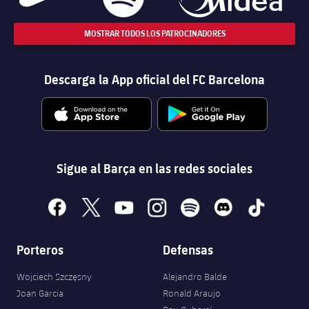
MOSTRAR TODOS LOS PATROCINADORES
Descarga la App oficial del FC Barcelona
Sigue al Barça en las redes sociales
facebook
x
youtube
instagram
spotify
discord
tiktok
Porteros
Defensas
Wojciech Szczęsny
Alejandro Balde
Joan Garcia
Ronald Araujo