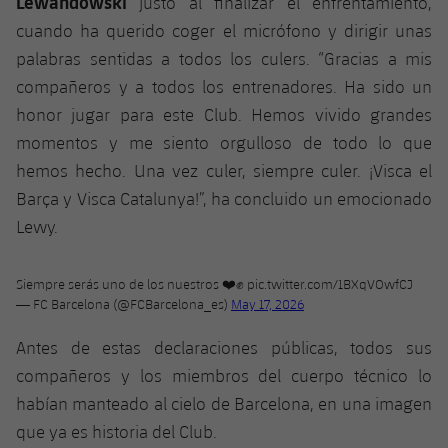
Lewandowski
justo al finalizar el enfrentamiento,
Jugadores
Clasificaciones
Juvenil
cuando ha querido coger el micrófono y dirigir unas
Noticias
Atletismo
plusicon
más
palabras sentidas a todos los culers. “Gracias a mis
Fotos
Infantil
compañeros y a todos los entrenadores. Ha sido un
Actualidad
Baloncesto en silla de ruedas
plusicon
más
Historia
honor jugar para este Club. Hemos vivido grandes
Alevín
Masculino
momentos y me siento orgulloso de todo lo que
Actualidad
Hockey sobre hielo
plusicon
más
Palmarés
hemos hecho. Una vez culer, siempre culer. ¡Visca el
Femenino
Jugadores
Barça y Visca Catalunya!”, ha concluido un emocionado
Actualidad
Hockey hierba
plusicon
más
Lewy.
Agenda
Calendario
Jugadores
Noticias
Patinaje artístico
plusicon
más
Siempre serás uno de los nuestros ❤️✊
pic.twitter.com/1BXqVOwfCJ
Resultados
Calendario
Hockey Hierba Masculino
— FC Barcelona (@FCBarcelona_es)
May 17, 2026
Escuela de Patinaje
Actualidad
Clasificaciones
Antes de estas declaraciones públicas, todos sus
Resultados
Hockey Hierba Femenino
Plantilla
Rugby
plusicon
más
compañeros y los miembros del cuerpo técnico lo
Clasificaciones
habían manteado al cielo de Barcelona, en una imagen
Agenda
Actualidad
Voleibol
plusicon
más
que ya es historia del Club.