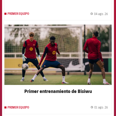
04 ago. 26
PRIMER EQUIPO
label.
FCB Barcelona badge
Primer entrenamiento de Bisiwu
01 ago. 26
PRIMER EQUIPO
label.