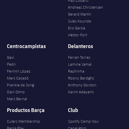
Pau Cubarsí
Andreas Christensen
Gerard Martín
Jules Kounde
Eric García
Héctor Fort
Centrocampistas
Delanteros
Gavi
Ferran Torres
Pedri
Lamine Yamal
Fermín López
Raphinha
Marc Casadó
Roony Bardghji
Frenkie de Jong
Anthony Gordon
Dani Olmo
Karim Adeyemi
Marc Bernal
Productos Barça
Club
Culers Membership
Spotify Camp Nou
Barça Play
Canal ético