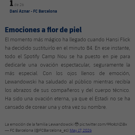
1
de
26
Dani Aznar - FC Barcelona
Emociones a flor de piel
El momento más mágico ha llegado cuando Hansi Flick
ha decidido sustituirlo en el minuto 84. En ese instante,
todo el Spotify Camp Nou se ha puesto en pie para
dedicarle una ovación espectacular, seguramente la
más especial. Con los ojos llenos de emoción,
Lewandowski ha saludado al público mientras recibía
los abrazos de sus compañeros y del cuerpo técnico.
Ha sido una ovación eterna, ya que el Estadi no se ha
cansado de corear una y otra vez su nombre.
La emoción de la familia Lewandowski 🥹
pic.twitter.com/99c4sNZiBx
— FC Barcelona (@FCBarcelona_es)
May 17, 2026