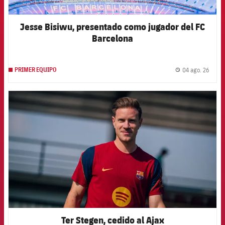
Jesse Bisiwu, presentado como jugador del FC
Barcelona
04 ago. 26
PRIMER EQUIPO
label.
FCB Barcelona badge
Ter Stegen, cedido al Ajax