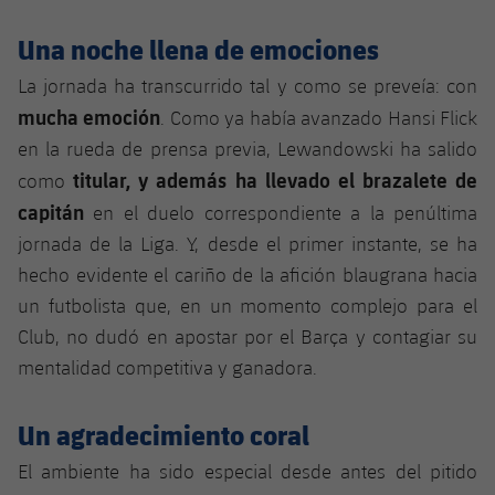
Jugadores
Noticias
Apúntate a las amateurs
plusicon
más
Una noche llena de emociones
Calendario
Voleibol masculino
La jornada ha transcurrido tal y como se preveía: con
Apúntate a las amateurs
PLUSICON
MÁS
mucha emoción
. Como ya había avanzado Hansi Flick
Resultados
Voleibol femenino
Carnet de las Secciones Amateurs
League of Legends
en la rueda de prensa previa, Lewandowski ha salido
titular, y además ha llevado el brazalete de
como
Clasificaciones
VALORANT Rising
capitán
en el duelo correspondiente a la penúltima
Fotos
jornada de la Liga. Y, desde el primer instante, se ha
VALORANT Game Changers
hecho evidente el cariño de la afición blaugrana hacia
un futbolista que, en un momento complejo para el
eFootball
Club, no dudó en apostar por el Barça y contagiar su
mentalidad competitiva y ganadora.
Un agradecimiento coral
El ambiente ha sido especial desde antes del pitido