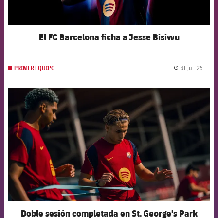
El FC Barcelona ficha a Jesse Bisiwu
31 jul. 26
PRIMER EQUIPO
label.
FCB Barcelona badge
Doble sesión completada en St. George's Park