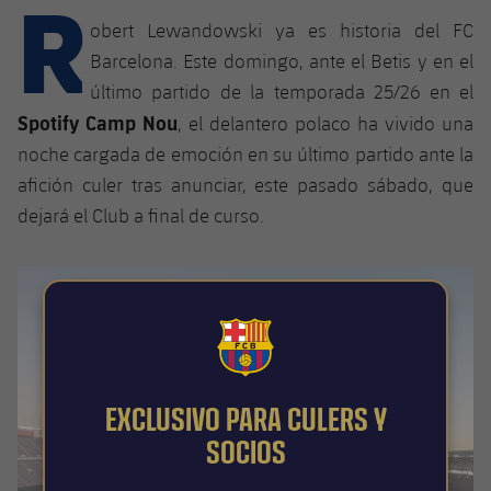
R
Calendario
Campus Verano
Base
obert Lewandowski ya es historia del FC
SUB13
SUB13 B
Entradas
Barcelona. Este domingo, ante el Betis y en el
Barça Atlètic
plusicon
más
PLUSICON
MÁS
último partido de la temporada 25/26 en el
SUB12
SUB12 C
Gameday Shows
Junior
Spotify Camp Nou
, el delantero polaco ha vivido una
Primer Equipo
Instalaciones
plusicon
más
SUB11 A
noche cargada de emoción en su último partido ante la
SUB11 C
Resultados
Cadete A
Actualidad
afición culer tras anunciar, este pasado sábado, que
Barça Atlètic
Spotify Camp Nou
plusicon
más
SUB11 B
dejará el Club a final de curso.
Clasificación
Cadete B
Calendario
Actualidad
Palau Blaugrana
Base
plusicon
más
SUB10 A
Jugadores
Infantil A
Entradas
Calendario
Estadi Johan Cruyff
Actualidad
SUB10 B
PLUSICON
MÁS
Fotos
Infantil B
Resultados
Resultados
FCB Barcelona badge
Juvenil
Barça Cafe
Primer equipo
SUB9 A
plusicon
más
plusicon
más
Historia
Mini
Clasificaciones
Clasificaciones
EXCLUSIVO PARA CULERS Y
Cadete A
Ciutat Esportiva
Actualidad
SUB9 B
Barça Atlètic
plusicon
más
Servicios
Palmarés
SOCIOS
plusicon
más
Jugadores
Jugadores
Cadete B
Calendario
SUB8 A
La Masia
Actualidad
Base