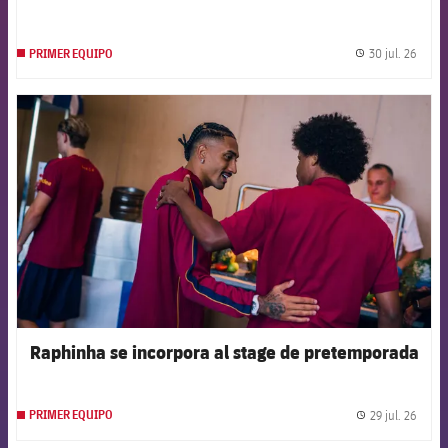
30 jul. 26
PRIMER EQUIPO
label.
FCB Barcelona badge
Raphinha se incorpora al stage de pretemporada
29 jul. 26
PRIMER EQUIPO
label.