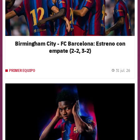
Birmingham City - FC Barcelona: Estreno con
empate (2-2, 3-2)
31 jul. 26
PRIMER EQUIPO
label.
FCB Barcelona badge