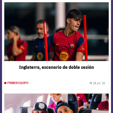
FCB Barcelona badge
Inglaterra, escenario de doble sesión
28 jul. 26
PRIMER EQUIPO
label.
FCB Barcelona badge