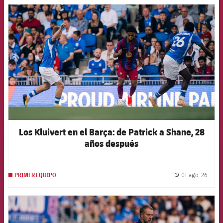
FCB Barcelona badge
Los Kluivert en el Barça: de Patrick a Shane, 28
años después
01 ago. 26
PRIMER EQUIPO
label.
FCB Barcelona badge