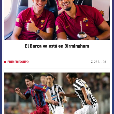
El Barça ya está en Birmingham
27 jul. 26
PRIMER EQUIPO
label.
FCB Barcelona badge