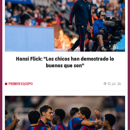
Hansi Flick: "Los chicos han demostrado lo
buenos que son"
31 jul. 26
PRIMER EQUIPO
label.
FCB Barcelona badge