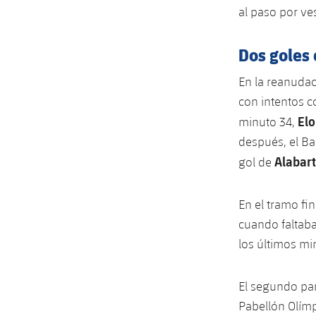
al paso por ve
Dos goles
En la reanudaci
con intentos c
Elo
minuto 34,
después, el Ba
Alabart
gol de
En el tramo fin
cuando faltaba
los últimos mi
El segundo part
Pabellón Olímp