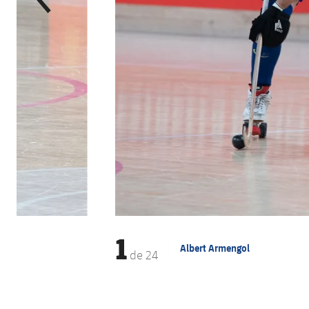
1
Albert Armengol
de
24