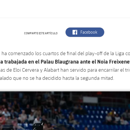
label.aria.facebook
Facebook
COMPARTE ESTE ARTÍCULO
a ha comenzado los cuartos de final del play-off de la Liga 
ia trabajada en el Palau Blaugrana ante el Noia Freixenet
s de Eloi Cervera y Alabart han servido para encarrilar el tr
alado que no se ha decidido hasta la segunda mitad.