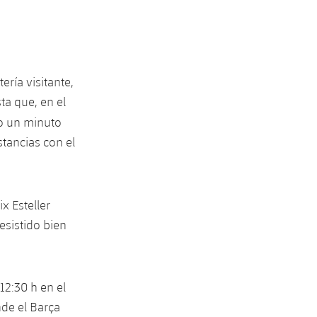
ería visitante,
ta que, en el
lo un minuto
stancias con el
ix Esteller
esistido bien
12:30 h en el
nde el Barça