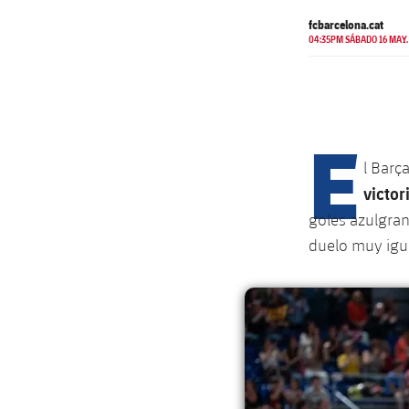
fcbarcelona.cat
04:35PM SÁBADO 16 MAY.
E
l Barç
victor
goles azulgrana
duelo muy igu