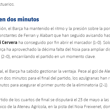
stuarios.
 en dos minutos
ón, el Barça ha mantenido el ritmo y la presión sobre la port
onstantes de Ferran y Alabart que han seguido avisando has
i Cervera
ha conseguido por fin abrir el marcador (1-0). So
rça ha aprovechado la décima falta del Noia para ampliar di
(2-0), encarrilando el partido en un momento clave.
al, el Barça ha sabido gestionar la ventaja. Pese al gol de Ale
n dos minutos para el final del partido, los azulgranas han r
nutos para asegurar el primer punto de la eliminatoria (2-1).
ido de los cuartos de final se disputará el 23 de mayo a las 
ico de la Ateneu Agrícola, en la pista del Noia Freixenet, do