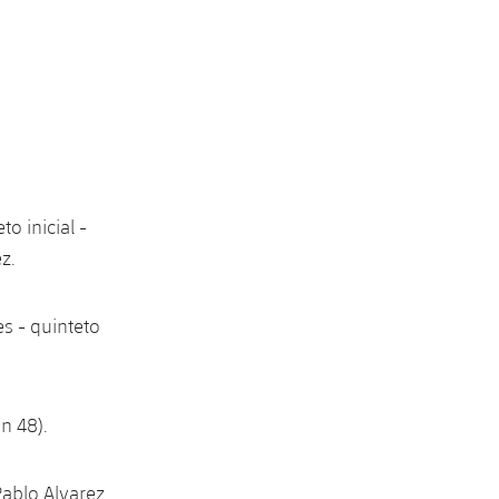
o inicial -
z.
ès - quinteto
in 48).
Pablo Alvarez