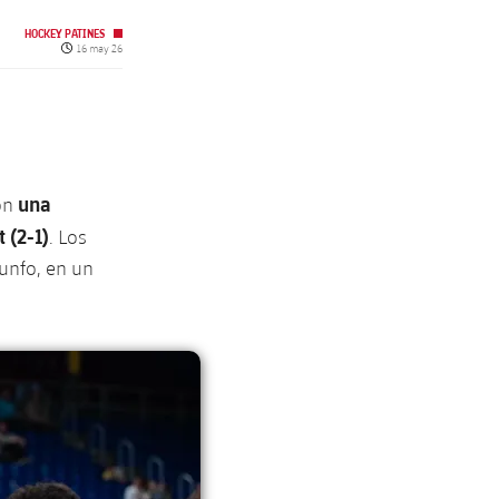
HOCKEY PATINES
Fecha de publicación
16 may 26
una
con
 (2-1)
. Los
iunfo, en un