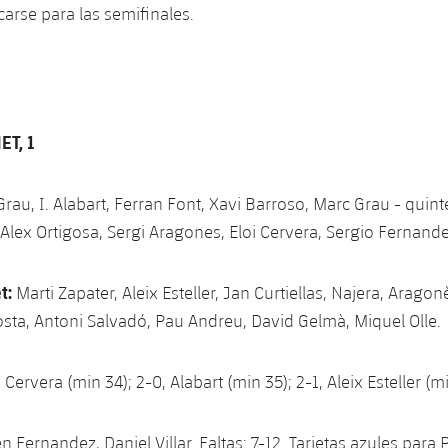
carse para las semifinales.
ET, 1
rau, I. Alabart, Ferran Font, Xavi Barroso, Marc Grau - quintet
 Alex Ortigosa, Sergi Aragones, Eloi Cervera, Sergio Fernande
t:
Marti Zapater, Aleix Esteller, Jan Curtiellas, Najera, Aragon
 Costa, Antoni Salvadó, Pau Andreu, David Gelmà, Miquel Olle.
i Cervera (min 34); 2-0, Alabart (min 35); 2-1, Aleix Esteller (m
 Fernandez, Daniel Villar. Faltas: 7-12. Tarjetas azules para 