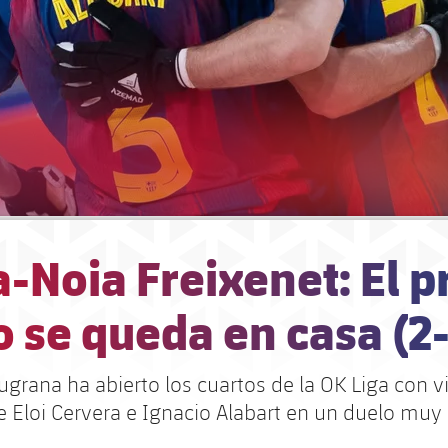
-Noia Freixenet: El p
 se queda en casa (2-
ugrana ha abierto los cuartos de la OK Liga con vi
e Eloi Cervera e Ignacio Alabart en un duelo muy