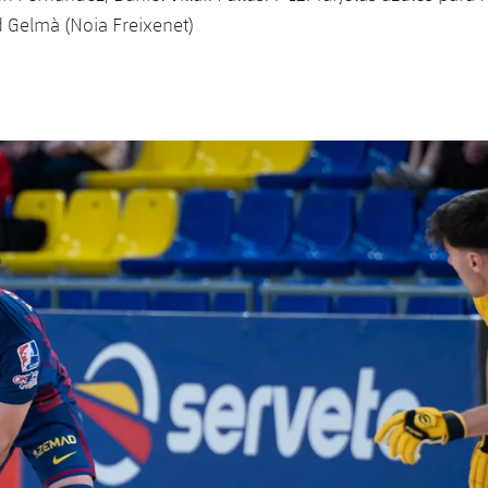
d Gelmà (Noia Freixenet)