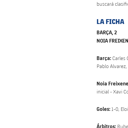
buscará clasifi
LA FICHA
BARÇA, 2
NOIA FREIXEN
Barça:
Carles G
Pablo Alvarez,
Noia Freixene
inicial - Xavi
Goles:
1-0, Elo
Árbitros:
Ruben