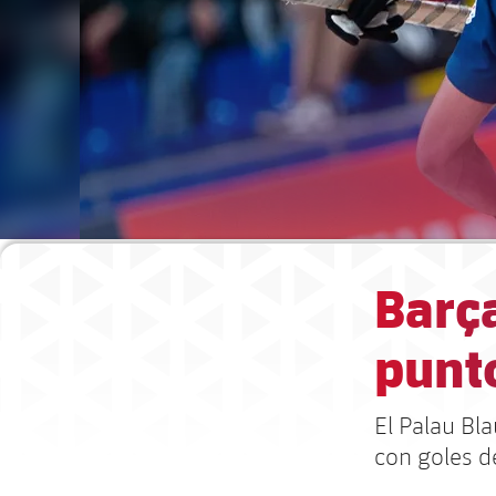
Barça
punto
El Palau Bla
con goles d