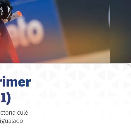
rimer
1)
ctoria culé
 igualado