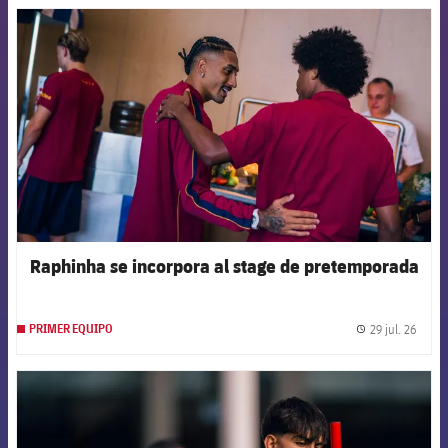
FCB Barcelona badge
Raphinha se incorpora al stage de pretemporada
29 jul. 26
PRIMER EQUIPO
label.
FCB Barcelona badge