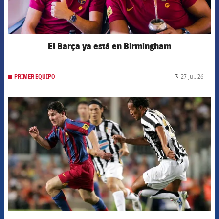
El Barça ya está en Birmingham
27 jul. 26
PRIMER EQUIPO
label.
FCB Barcelona badge