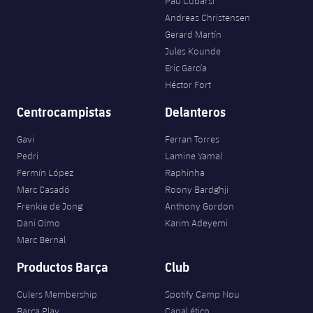
Pau Cubarsí
Andreas Christensen
Gerard Martín
Jules Kounde
Eric García
Héctor Fort
Centrocampistas
Delanteros
Gavi
Ferran Torres
Pedri
Lamine Yamal
Fermín López
Raphinha
Marc Casadó
Roony Bardghji
Frenkie de Jong
Anthony Gordon
Dani Olmo
Karim Adeyemi
Marc Bernal
Productos Barça
Club
Culers Membership
Spotify Camp Nou
Barça Play
Canal ético