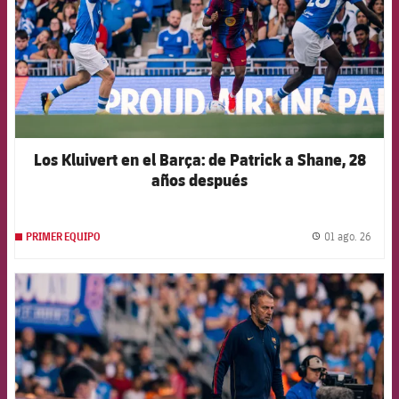
Los Kluivert en el Barça: de Patrick a Shane, 28
años después
01 ago. 26
PRIMER EQUIPO
label.
FCB Barcelona badge