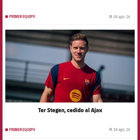
04 ago. 26
PRIMER EQUIPO
label.
FCB Barcelona badge
Ter Stegen, cedido al Ajax
04 ago. 26
PRIMER EQUIPO
label.