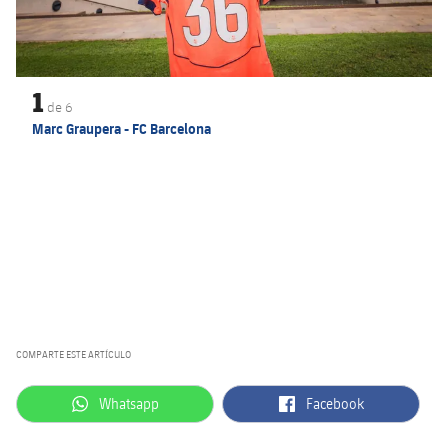
1
de
6
Marc Graupera - FC Barcelona
COMPARTE ESTE ARTÍCULO
label.aria.whatsapp
label.aria.facebook
Whatsapp
Facebook