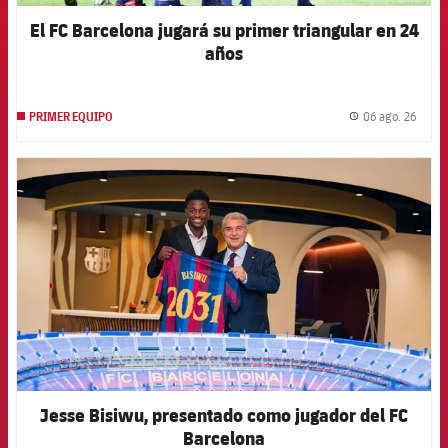
El FC Barcelona jugará su primer triangular en 24
años
06 ago. 26
PRIMER EQUIPO
label.
FCB Barcelona badge
Jesse Bisiwu, presentado como jugador del FC
Barcelona