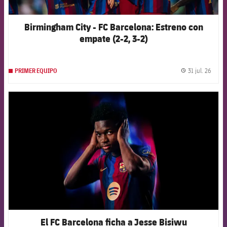
Birmingham City - FC Barcelona: Estreno con
empate (2-2, 3-2)
31 jul. 26
PRIMER EQUIPO
label.
FCB Barcelona badge
El FC Barcelona ficha a Jesse Bisiwu