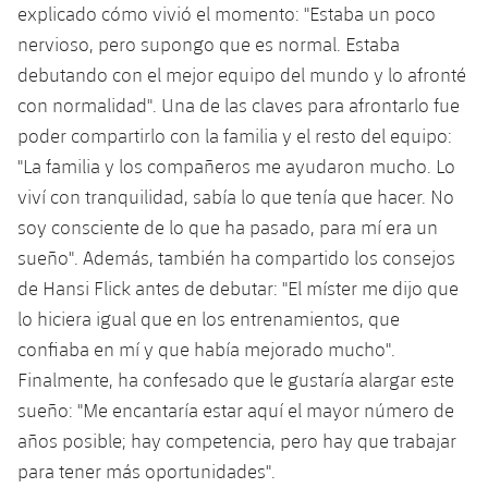
Jugadores
explicado cómo vivió el momento: "Estaba un poco
Clasificaciones
Juvenil
Noticias
Atletismo
nervioso, pero supongo que es normal. Estaba
plusicon
más
Fotos
debutando con el mejor equipo del mundo y lo afronté
Infantil
Actualidad
Baloncesto en silla de ruedas
con normalidad". Una de las claves para afrontarlo fue
plusicon
más
Historia
Alevín
poder compartirlo con la familia y el resto del equipo:
Masculino
Actualidad
Hockey sobre hielo
"La familia y los compañeros me ayudaron mucho. Lo
plusicon
más
Palmarés
viví con tranquilidad, sabía lo que tenía que hacer. No
Femenino
Jugadores
Actualidad
Hockey hierba
soy consciente de lo que ha pasado, para mí era un
plusicon
más
sueño". Además, también ha compartido los consejos
Agenda
Calendario
Jugadores
Noticias
Patinaje artístico
de Hansi Flick antes de debutar: "El míster me dijo que
plusicon
más
lo hiciera igual que en los entrenamientos, que
Resultados
Calendario
Hockey Hierba Masculino
Escuela de Patinaje
Actualidad
confiaba en mí y que había mejorado mucho".
Clasificaciones
Finalmente, ha confesado que le gustaría alargar este
Resultados
Hockey Hierba Femenino
Plantilla
Rugby
plusicon
más
sueño: "Me encantaría estar aquí el mayor número de
Clasificaciones
años posible; hay competencia, pero hay que trabajar
Agenda
Actualidad
Voleibol
plusicon
más
para tener más oportunidades".