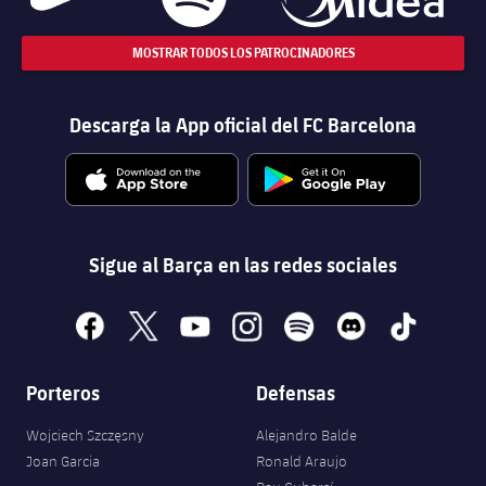
MOSTRAR TODOS LOS PATROCINADORES
Descarga la App oficial del FC Barcelona
Sigue al Barça en las redes sociales
facebook
x
youtube
instagram
spotify
discord
tiktok
Porteros
Defensas
Wojciech Szczęsny
Alejandro Balde
Joan Garcia
Ronald Araujo