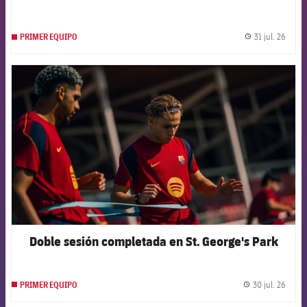
31 jul. 26
PRIMER EQUIPO
label.
FCB Barcelona badge
Doble sesión completada en St. George's Park
30 jul. 26
PRIMER EQUIPO
label.