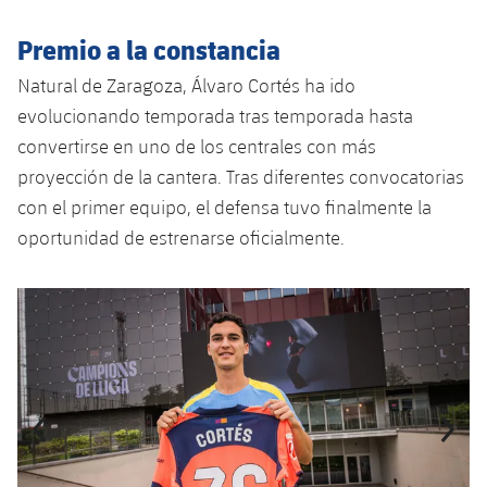
Jugadores
Noticias
Apúntate a las amateurs
plusicon
más
Premio a la constancia
Calendario
Voleibol masculino
Natural de Zaragoza, Álvaro Cortés ha ido
Apúntate a las amateurs
PLUSICON
MÁS
evolucionando temporada tras temporada hasta
Resultados
Voleibol femenino
Carnet de las Secciones Amateurs
League of Legends
convertirse en uno de los centrales con más
proyección de la cantera. Tras diferentes convocatorias
Clasificaciones
VALORANT Rising
con el primer equipo, el defensa tuvo finalmente la
oportunidad de estrenarse oficialmente.
Fotos
VALORANT Game Changers
Anterior
label.aria.chevronleft
Siguiente
label.aria.
eFootball