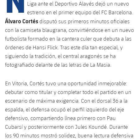
Calendario
Campus Verano
Base
Liga ante el Deportivo Alavés dejó un nuevo
estreno en el primer equipo del FC Barcelona.
SUB13
SUB13 B
Entradas
Barça Atlètic
Álvaro Cortés
plusicon
más
disputó sus primeros minutos oficiales
PLUSICON
MÁS
SUB12
SUB12 C
con la camiseta blaugrana, convirtiéndose en un nuevo
Gameday Shows
Junior
Primer Equipo
Instalaciones
plusicon
más
futbolista formado en la cantera culer que debuta a las
SUB11 A
SUB11 C
órdenes de Hansi Flick. Tras este día tan especial, y
Resultados
Cadete A
Actualidad
Barça Atlètic
Spotify Camp Nou
plusicon
más
siguiendo la tradición, el central aragonés se ha
SUB11 B
Clasificación
fotografiado delante de las letras de La Masia.
Cadete B
Calendario
Actualidad
Palau Blaugrana
Base
plusicon
más
SUB10 A
Jugadores
Infantil A
Entradas
En Vitoria, Cortés tuvo una oportunidad inmejorable:
Calendario
Estadi Johan Cruyff
Actualidad
SUB10 B
debutar como titular y completar todo el partido en un
PLUSICON
MÁS
Fotos
Infantil B
Resultados
Resultados
escenario de máxima exigencia. Con el dorsal 36 a la
Juvenil
Barça Cafe
Primer equipo
SUB9 A
plusicon
más
espalda, el defensa ocupó el perfil izquierdo del eje
plusicon
más
Historia
Mini
Clasificaciones
Clasificaciones
Cadete A
defensivo, compartiendo línea primero con Pau
Ciutat Esportiva
Actualidad
SUB9 B
Barça Atlètic
plusicon
más
Servicios
Palmarés
Cubarsí y posteriormente con Jules Koundé. Durante
plusicon
más
Jugadores
Jugadores
Cadete B
los 90 minutos mostró solidez, buena lectura defensiva
Calendario
SUB8 A
La Masia
Actualidad
Base