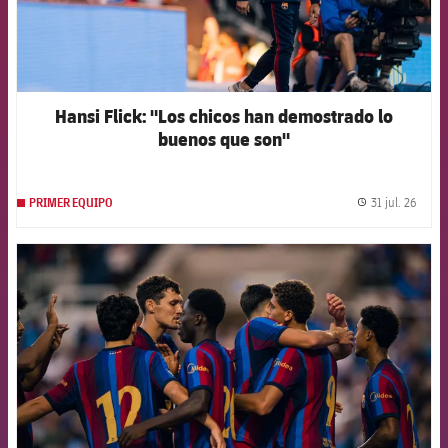
Hansi Flick: "Los chicos han demostrado lo
buenos que son"
31 jul. 26
PRIMER EQUIPO
label.
FCB Barcelona badge