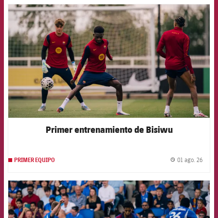
FCB Barcelona badge
Primer entrenamiento de Bisiwu
01 ago. 26
PRIMER EQUIPO
label.
FCB Barcelona badge