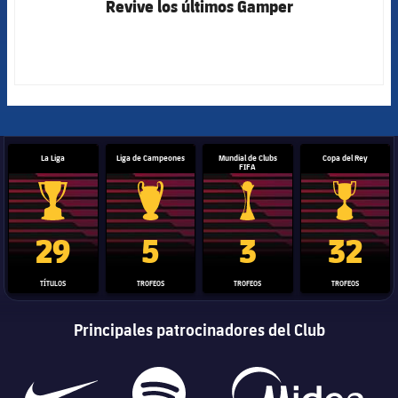
Revive los últimos Gamper
La Liga
Liga de Campeones
Mundial de Clubs
Copa del Rey
FIFA
Trofeo de La Liga
Trofeo de la Liga de Campeones
Trofeo del Mundial de Clube
Copa del 
29
5
3
32
TÍTULOS
TROFEOS
TROFEOS
TROFEOS
Principales patrocinadores del Club