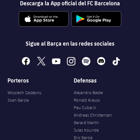
Descarga la App oficial del FC Barcelona
Sigue al Barça en las redes sociales
facebook
x
youtube
instagram
spotify
discord
tiktok
Porteros
Defensas
Wojciech Szczęsny
Alejandro Balde
Joan Garcia
Ronald Araujo
Pau Cubarsí
Andreas Christensen
Gerard Martín
Jules Kounde
Eric García