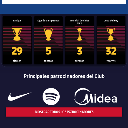
La Liga
Liga de Campeones
Mundial de Clubs
Copa del Rey
FIFA
Trofeo de La Liga
Trofeo de la Liga de Campeones
Trofeo del Mundial de Clube
Copa del 
29
5
3
32
TÍTULOS
TROFEOS
TROFEOS
TROFEOS
Principales patrocinadores del Club
MOSTRAR TODOS LOS PATROCINADORES