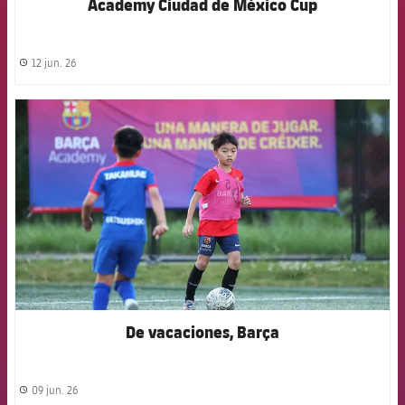
Academy Ciudad de México Cup
12 jun. 26
label.share.clock
FCB Barcelona badge
De vacaciones, Barça
09 jun. 26
label.share.clock