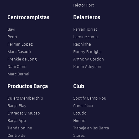
Héctor Fort
Centrocampistas
Delanteros
Gavi
Ferran Torres
Pedri
Lamine Yamal
Fermín López
Raphinha
Marc Casadó
Roony Bardghji
Frenkie de Jong
Anthony Gordon
Dani Olmo
Karim Adeyemi
Marc Bernal
Productos Barça
Club
Culers Membership
Spotify Camp Nou
Barça Play
Canal ético
Entradas y Museo
Escudo
Barça App
Himno
Tienda online
Trabaja en las Barça
Centro de
Stores