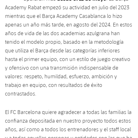
Calendario
Campus Verano
Base
Academy Rabat empezó su actividad en julio del 2023
SUB13
SUB13 B
mientras que el Barça Academy Casablanca lo hizo
Entradas
Barça Atlètic
plusicon
más
PLUSICON
MÁS
apenas un año más tarde, en agosto del 2024. En estos
SUB12
SUB12 C
Gameday Shows
años de vida de las dos academias azulgrana han
Junior
Primer Equipo
Instalaciones
plusicon
más
tenido el modelo propio, basado en la metodología
SUB11 A
SUB11 C
Resultados
Cadete A
que utiliza el Barça desde las categorías inferiores
Actualidad
Barça Atlètic
Spotify Camp Nou
plusicon
más
SUB11 B
hasta el primer equipo, con un estilo de juego creativo
Clasificación
Cadete B
Calendario
y ofensivo con una transmisión indispensable de
Actualidad
Palau Blaugrana
Base
plusicon
más
SUB10 A
valores: respeto, humildad, esfuerzo, ambición y
Jugadores
Infantil A
Entradas
Calendario
trabajo en equipo, con resultados de éxito
Estadi Johan Cruyff
Actualidad
SUB10 B
PLUSICON
MÁS
Fotos
contrastados.
Infantil B
Resultados
Resultados
Juvenil
Barça Cafe
Primer equipo
SUB9 A
plusicon
más
plusicon
más
Historia
Mini
El FC Barcelona quiere agradecer a todas las familias la
Clasificaciones
Clasificaciones
Cadete A
Ciutat Esportiva
Actualidad
SUB9 B
Barça Atlètic
confianza depositada en nuestro proyecto todos estos
plusicon
más
Servicios
Palmarés
plusicon
más
Jugadores
años, así como a todos los entrenadores y el staff local
Jugadores
Cadete B
Calendario
SUB8 A
La Masia
Actualidad
Base
y a todas aquellas personas y entidades con las que ha