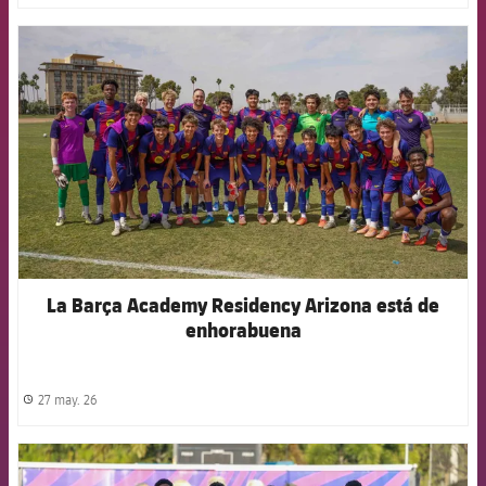
FCB Barcelona badge
La Barça Academy Residency Arizona está de
enhorabuena
27 may. 26
label.share.clock
FCB Barcelona badge