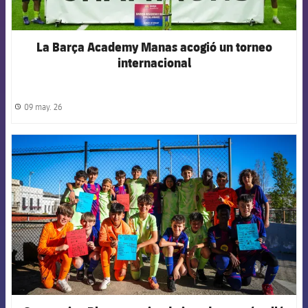
La Barça Academy Manas acogió un torneo
internacional
09 may. 26
label.share.clock
FCB Barcelona badge