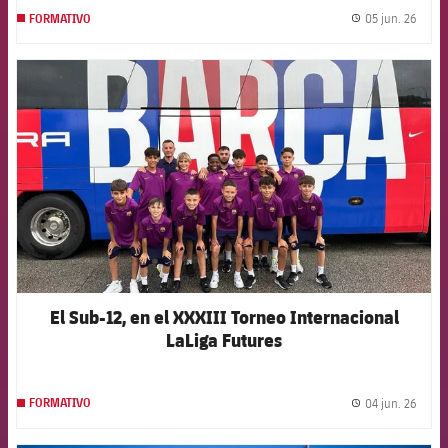
05 jun. 26
FORMATIVO
label.
FCB Barcelona badge
El Sub-12, en el XXXIII Torneo Internacional
LaLiga Futures
04 jun. 26
FORMATIVO
label.