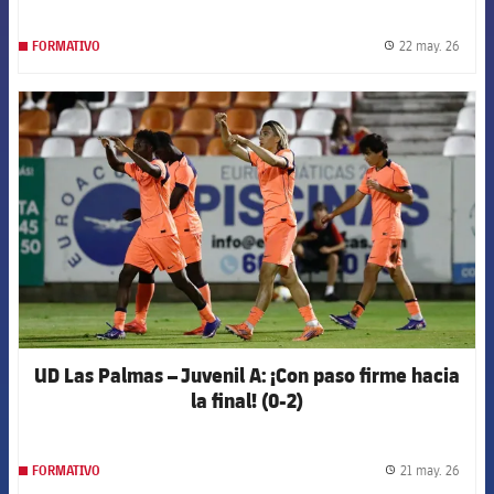
22 may. 26
FORMATIVO
label.
FCB Barcelona badge
UD Las Palmas – Juvenil A: ¡Con paso firme hacia
la final! (0-2)
21 may. 26
FORMATIVO
label.