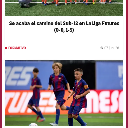
Se acaba el camino del Sub-12 en LaLiga Futures
(0-0, 1-3)
07 jun. 26
FORMATIVO
label.
FCB Barcelona badge