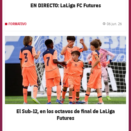
EN DIRECTO: LaLiga FC Futures
06 jun. 26
FORMATIVO
label.
FCB Barcelona badge
El Sub-12, en los octavos de final de LaLiga
Futures