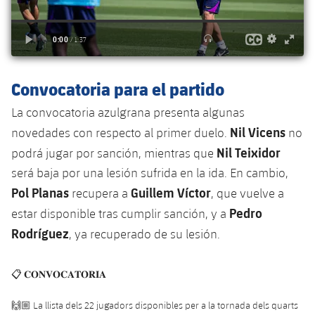
Jugadores
Noticias
Apúntate a las amateurs
plusicon
más
Calendario
Voleibol masculino
Apúntate a las amateurs
PLUSICON
MÁS
Resultados
Convocatoria para el partido
Voleibol femenino
Carnet de las Secciones Amateurs
League of Legends
La convocatoria azulgrana presenta algunas
Clasificaciones
VALORANT Rising
Nil Vicens
novedades con respecto al primer duelo.
no
Nil Teixidor
podrá jugar por sanción, mientras que
Fotos
VALORANT Game Changers
será baja por una lesión sufrida en la ida. En cambio,
Pol Planas
Guillem Víctor
recupera a
, que vuelve a
eFootball
Pedro
estar disponible tras cumplir sanción, y a
Rodríguez
, ya recuperado de su lesión.
📋 𝐂𝐎𝐍𝐕𝐎𝐂𝐀𝐓𝐎̀𝐑𝐈𝐀
🙌🏼 La llista dels 22 jugadors disponibles per a la tornada dels quarts