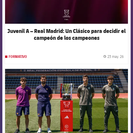
Juvenil A – Real Madrid: Un Clásico para decidir el
campeón de los campeones
23 may. 26
FORMATIVO
label.
FCB Barcelona badge