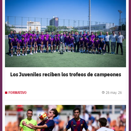
FCB Barcelona badge
Los Juveniles reciben los trofeos de campeones
26 may. 26
FORMATIVO
label.
FCB Barcelona badge