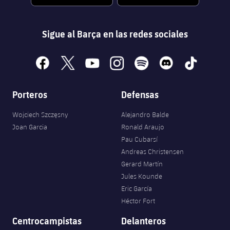
Sigue al Barça en las redes sociales
facebook
x
youtube
instagram
spotify
discord
tiktok
Porteros
Defensas
Wojciech Szczęsny
Alejandro Balde
Joan Garcia
Ronald Araujo
Pau Cubarsí
Andreas Christensen
Gerard Martín
Jules Kounde
Eric García
Héctor Fort
Centrocampistas
Delanteros