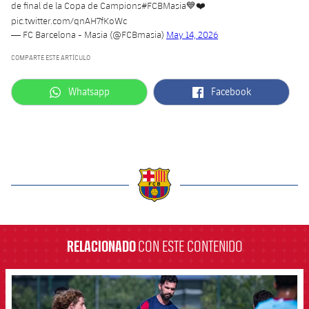
de final de la Copa de Campions
#FCBMasia
💙❤️
pic.twitter.com/qnAH7fKoWc
— FC Barcelona - Masia (@FCBmasia)
May 14, 2026
COMPARTE ESTE ARTÍCULO
label.aria.whatsapp
label.aria.facebook
Whatsapp
Facebook
label.aria.barcelona
RELACIONADO
CON ESTE CONTENIDO
FCB Barcelona badge