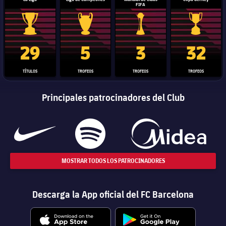
FIFA
Trofeo de La Liga
Trofeo de la Liga de Campeones
Trofeo del Mundial de Clube
Copa del 
29
5
3
32
TÍTULOS
TROFEOS
TROFEOS
TROFEOS
Principales patrocinadores del Club
MOSTRAR TODOS LOS PATROCINADORES
Descarga la App oficial del FC Barcelona