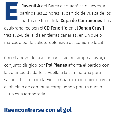
E
Calendario
Campus Verano
Base
Juvenil A
l
del Barça disputará este jueves, a
SUB13
SUB13 B
partir de las 12 horas, el partido de vuelta de los
Entradas
Barça Atlètic
plusicon
más
PLUSICON
MÁS
Copa de Campeones
cuartos de final de la
. Los
SUB12
SUB12 C
Gameday Shows
CD Tenerife
Johan Cruyff
azulgrana reciben el
en el
Junior
Primer Equipo
Instalaciones
plusicon
más
tras el 2-0 de la ida en tierras canarias, en un duelo
SUB11 A
SUB11 C
Resultados
Cadete A
marcado por la solidez defensiva del conjunto local.
Actualidad
Barça Atlètic
Spotify Camp Nou
plusicon
más
SUB11 B
Clasificación
Cadete B
Calendario
Actualidad
Con el apoyo de la afición y el factor campo a favor, el
Palau Blaugrana
Base
plusicon
más
SUB10 A
Pol Planas
Jugadores
conjunto dirigido por
afronta el partido con
Infantil A
Entradas
Calendario
Estadi Johan Cruyff
Actualidad
la voluntad de darle la vuelta a la eliminatoria para
SUB10 B
PLUSICON
MÁS
Fotos
Infantil B
sacar el billete para la Final a Cuatro, manteniendo vivo
Resultados
Resultados
Juvenil
Barça Cafe
Primer equipo
el objetivo de continuar compitiendo por un nuevo
SUB9 A
plusicon
más
plusicon
más
Historia
Mini
título esta temporada.
Clasificaciones
Clasificaciones
Cadete A
Ciutat Esportiva
Actualidad
SUB9 B
Barça Atlètic
plusicon
más
Servicios
Palmarés
plusicon
más
Jugadores
Reencontrarse con el gol
Jugadores
Cadete B
Calendario
SUB8 A
La Masia
Actualidad
Base