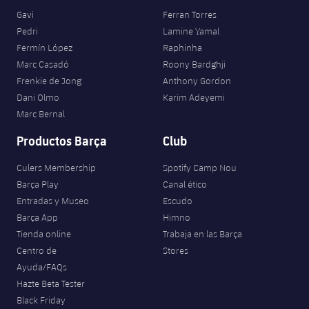
Gavi
Ferran Torres
Pedri
Lamine Yamal
Fermín López
Raphinha
Marc Casadó
Roony Bardghji
Frenkie de Jong
Anthony Gordon
Dani Olmo
Karim Adeyemi
Marc Bernal
Productos Barça
Club
Culers Membership
Spotify Camp Nou
Barça Play
Canal ético
Entradas y Museo
Escudo
Barça App
Himno
Tienda online
Trabaja en las Barça
Centro de
Stores
Ayuda/FAQs
Hazte Beta Tester
Black Friday