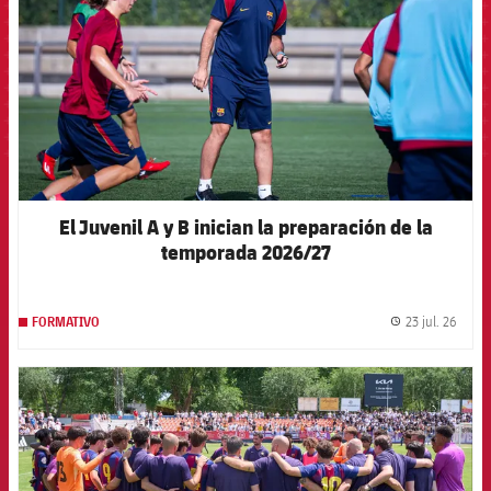
El Juvenil A y B inician la preparación de la
temporada 2026/27
23 jul. 26
FORMATIVO
label.
FCB Barcelona badge