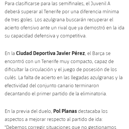
plusicon
más
Servicios Médicos
Para clasificarse para las semifinales, el Juvenil A
Acreditaciones
Fotos
Fotos
Infantil A
Entradas
deberá superar al Tenerife por una diferencia mínima
SUB8 B
Calendario
Campus Verano
Actualidad
Accesibilidad
de tres goles. Los azulgrana buscarán recuperar el
Historia
Instalaciones
Infantil B
Resultados
Resultados
acierto ofensivo ante un rival que ya demostró en la ida
Juvenil
PLUSICON
MÁS
Palmarés
su capacidad defensiva y competitiva.
Clasificaciones
Jugadores
Cadete
Primer equipo
plusicon
más
Ciudad Deportiva Javier Pérez
En la
, el Barça se
Jugadors
Clasificaciones
Infantil
Actualidad
Barça Atlètic
encontró con un Tenerife muy compacto, capaz de
plusicon
más
Fotos
dificultar la circulación y el juego de posesión de los
Alevín
Calendario
Actualidad
Base
culés. La falta de acierto en las llegadas azulgranas y la
plusicon
más
Palmarés
efectividad del conjunto canario terminaron
Entradas
Calendario
Campus Verano
Actualidad
decantando el primer partido de la eliminatoria.
Historia
Resultados
Resultados
Barça C
Pol Planas
En la previa del duelo,
destacaba los
PLUSICON
MÁS
Clasificaciones
aspectos a mejorar respecto al partido de ida:
Jugadores
Junior
Información general
plusicon
más
"Debemos corregir situaciones que no gestionamos