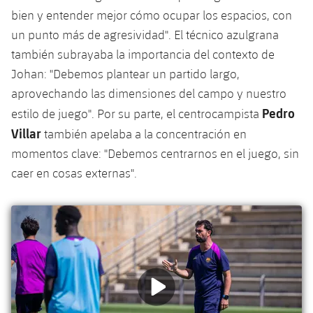
Jugadores
Clasificaciones
bien y entender mejor cómo ocupar los espacios, con
Juvenil
Noticias
Atletismo
plusicon
más
un punto más de agresividad". El técnico azulgrana
Fotos
Infantil
también subrayaba la importancia del contexto de
Actualidad
Baloncesto en silla de ruedas
plusicon
más
Johan: "Debemos plantear un partido largo,
Historia
Alevín
aprovechando las dimensiones del campo y nuestro
Masculino
Actualidad
Hockey sobre hielo
plusicon
más
Pedro
Palmarés
estilo de juego". Por su parte, el centrocampista
Femenino
Villar
también apelaba a la concentración en
Jugadores
Actualidad
Hockey hierba
plusicon
más
momentos clave: "Debemos centrarnos en el juego, sin
Agenda
Calendario
caer en cosas externas".
Jugadores
Noticias
Patinaje artístico
plusicon
más
Resultados
Calendario
Hockey Hierba Masculino
Escuela de Patinaje
Actualidad
Clasificaciones
Resultados
Hockey Hierba Femenino
Plantilla
Rugby
plusicon
más
Clasificaciones
Agenda
Actualidad
Voleibol
plusicon
más