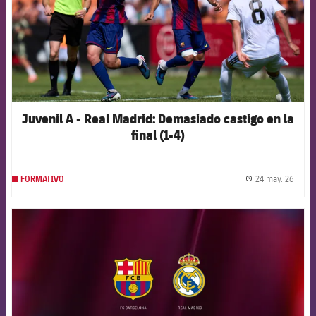
Juvenil A - Real Madrid: Demasiado castigo en la
final (1-4)
24 may. 26
FORMATIVO
label.
FCB Barcelona badge